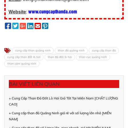
www.cungcapthanda.com
Website
:
cung cấp than quảng ninh
than đá quảng ninh
cung cấp than đá
cung cấp than đốt lò hơi
than đá đốt lò hơi
than cục quảng ninh
than cám quảng ninh
BÀI VIẾT LIÊN QUAN
+ Cung Cấp Than Đá Đốt Lò Hơi Giá Tốt Tại Miền Nam [CHẤT LƯỢNG
CAO]
+ Cung cấp than đá Quảng Ninh giá rẻ với số lượng lớn nhỏ [MIỀN
NAM]
+ Cung cấp than đá số lượng lớn, giao nhanh, giá tốt [MIỀN NAM]