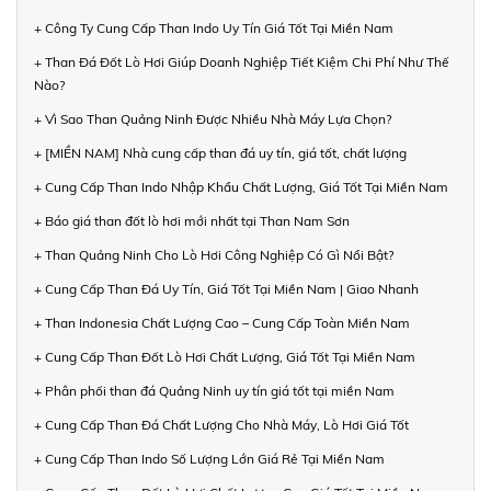
+ Công Ty Cung Cấp Than Indo Uy Tín Giá Tốt Tại Miền Nam
+ Than Đá Đốt Lò Hơi Giúp Doanh Nghiệp Tiết Kiệm Chi Phí Như Thế
Nào?
+ Vì Sao Than Quảng Ninh Được Nhiều Nhà Máy Lựa Chọn?
+ [MIỀN NAM] Nhà cung cấp than đá uy tín, giá tốt, chất lượng
+ Cung Cấp Than Indo Nhập Khẩu Chất Lượng, Giá Tốt Tại Miền Nam
+ Báo giá than đốt lò hơi mới nhất tại Than Nam Sơn
+ Than Quảng Ninh Cho Lò Hơi Công Nghiệp Có Gì Nổi Bật?
+ Cung Cấp Than Đá Uy Tín, Giá Tốt Tại Miền Nam | Giao Nhanh
+ Than Indonesia Chất Lượng Cao – Cung Cấp Toàn Miền Nam
+ Cung Cấp Than Đốt Lò Hơi Chất Lượng, Giá Tốt Tại Miền Nam
+ Phân phối than đá Quảng Ninh uy tín giá tốt tại miền Nam
+ Cung Cấp Than Đá Chất Lượng Cho Nhà Máy, Lò Hơi Giá Tốt
+ Cung Cấp Than Indo Số Lượng Lớn Giá Rẻ Tại Miền Nam