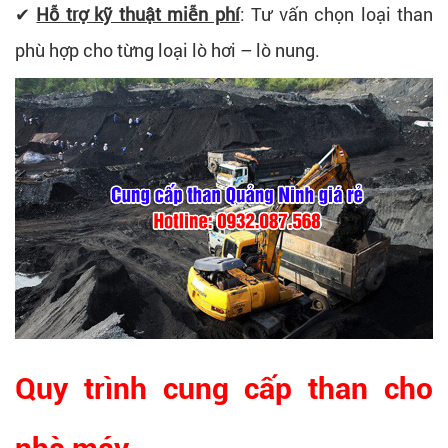
✔
Hỗ trợ kỹ thuật miễn phí
: Tư vấn chọn loại than
phù hợp cho từng loại lò hơi – lò nung.
Quy trình cung cấp than cho