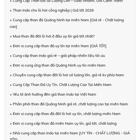
+ Cung Cấp Than Đá Số Lượng Lớn – Giao Nhanh, Giá Cạnh Tranh
+ Than Indo cho lò hơi công nghiệp | Giá tốt 2026
+ Cung cấp than đá Quảng Ninh tại miền Nam [Giá rẻ - Chất lượng
cao]
+ Mua than đá đốt lò hơi ở đâu uy tín giá tốt nhất?
+ Đơn vị cung cấp than đá uy tín tại miền Nam [GIÁ TỐT]
+ Cung cấp than Indo giá rẻ – giải pháp nhiên liệu tối ưu
+ Đơn vị cung ứng than đá Quảng Ninh uy tín miền Nam
+ Chuyên cung cấp than đốt lò hơi số lượng lớn, giá rẻ kv phía Nam
+ Cung Cấp Than Đá Uy Tín, Chất Lượng Cao Tại Miền Nam
+ Yếu tố ảnh hưởng đến giá than Indo tại Việt Nam
+ Phân phối than đá Quảng Ninh giá rẻ, chất lượng cao tại miền Nam
+ Đơn vị cung cấp than đá đốt lò hơi uy tín, chất lượng miền Nam
+ Đơn vị cung cấp than đá miền Nam uy tín, giá tốt, chất lượng
+ Nhà cung cấp than Indo tại miền Nam [UY TÍN - CHẤT LƯỢNG - GIÁ
TỐT]