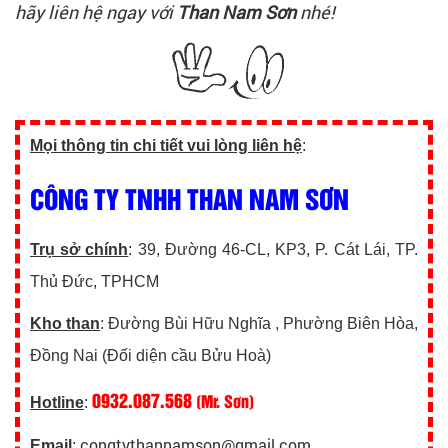
hãy liên hệ ngay với
Than Nam Sơn
nhé!
Mọi thông tin chi tiết vui lòng liên hệ
:
CÔNG TY TNHH THAN NAM SƠN
Trụ sở chính
: 39, Đường 46-CL, KP3, P. Cát Lái, TP.
Thủ Đức, TPHCM
Kho than
: Đường Bùi Hữu Nghĩa , Phường Biên Hòa,
Đồng Nai (Đối diện cầu Bửu Hoà)
0932.087.568
(Mr. Sơn)
Hotline
:
congtythannamson@gmail.com
Email
: