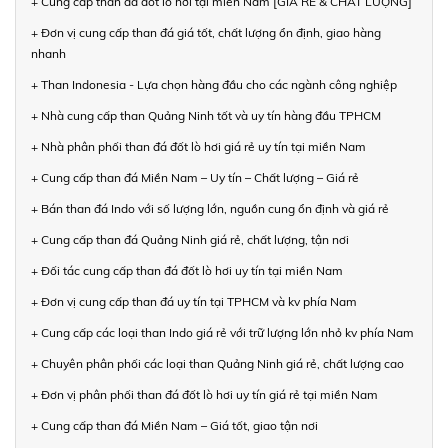
+ Cung cấp than đá đốt lò hơi tại miền Nam [GIÁ RẺ & CHẤT LƯỢNG]
+ Đơn vị cung cấp than đá giá tốt, chất lượng ổn định, giao hàng
nhanh
+ Than Indonesia - Lựa chọn hàng đầu cho các ngành công nghiệp
+ Nhà cung cấp than Quảng Ninh tốt và uy tín hàng đầu TPHCM
+ Nhà phân phối than đá đốt lò hơi giá rẻ uy tín tại miền Nam
+ Cung cấp than đá Miền Nam – Uy tín – Chất lượng – Giá rẻ
+ Bán than đá Indo với số lượng lớn, nguồn cung ổn định và giá rẻ
+ Cung cấp than đá Quảng Ninh giá rẻ, chất lượng, tận nơi
+ Đối tác cung cấp than đá đốt lò hơi uy tín tại miền Nam
+ Đơn vị cung cấp than đá uy tín tại TPHCM và kv phía Nam
+ Cung cấp các loại than Indo giá rẻ với trữ lượng lớn nhỏ kv phía Nam
+ Chuyên phân phối các loại than Quảng Ninh giá rẻ, chất lượng cao
+ Đơn vị phân phối than đá đốt lò hơi uy tín giá rẻ tại miền Nam
+ Cung cấp than đá Miền Nam – Giá tốt, giao tận nơi