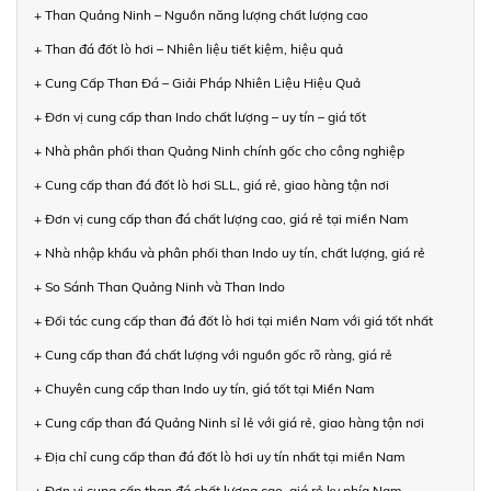
+ Than Quảng Ninh – Nguồn năng lượng chất lượng cao
+ Than đá đốt lò hơi – Nhiên liệu tiết kiệm, hiệu quả
+ Cung Cấp Than Đá – Giải Pháp Nhiên Liệu Hiệu Quả
+ Đơn vị cung cấp than Indo chất lượng – uy tín – giá tốt
+ Nhà phân phối than Quảng Ninh chính gốc cho công nghiệp
+ Cung cấp than đá đốt lò hơi SLL, giá rẻ, giao hàng tận nơi
+ Đơn vị cung cấp than đá chất lượng cao, giá rẻ tại miền Nam
+ Nhà nhập khẩu và phân phối than Indo uy tín, chất lượng, giá rẻ
+ So Sánh Than Quảng Ninh và Than Indo
+ Đối tác cung cấp than đá đốt lò hơi tại miền Nam với giá tốt nhất
+ Cung cấp than đá chất lượng với nguồn gốc rõ ràng, giá rẻ
+ Chuyên cung cấp than Indo uy tín, giá tốt tại Miền Nam
+ Cung cấp than đá Quảng Ninh sỉ lẻ với giá rẻ, giao hàng tận nơi
+ Địa chỉ cung cấp than đá đốt lò hơi uy tín nhất tại miền Nam
+ Đơn vị cung cấp than đá chất lượng cao, giá rẻ kv phía Nam