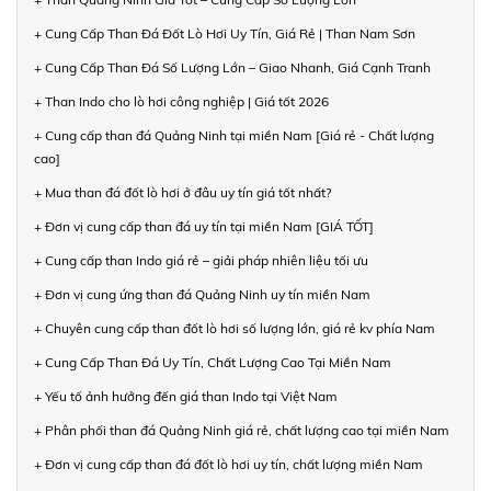
+ Cung Cấp Than Đá Đốt Lò Hơi Uy Tín, Giá Rẻ | Than Nam Sơn
+ Cung Cấp Than Đá Số Lượng Lớn – Giao Nhanh, Giá Cạnh Tranh
+ Than Indo cho lò hơi công nghiệp | Giá tốt 2026
+ Cung cấp than đá Quảng Ninh tại miền Nam [Giá rẻ - Chất lượng
cao]
+ Mua than đá đốt lò hơi ở đâu uy tín giá tốt nhất?
+ Đơn vị cung cấp than đá uy tín tại miền Nam [GIÁ TỐT]
+ Cung cấp than Indo giá rẻ – giải pháp nhiên liệu tối ưu
+ Đơn vị cung ứng than đá Quảng Ninh uy tín miền Nam
+ Chuyên cung cấp than đốt lò hơi số lượng lớn, giá rẻ kv phía Nam
+ Cung Cấp Than Đá Uy Tín, Chất Lượng Cao Tại Miền Nam
+ Yếu tố ảnh hưởng đến giá than Indo tại Việt Nam
+ Phân phối than đá Quảng Ninh giá rẻ, chất lượng cao tại miền Nam
+ Đơn vị cung cấp than đá đốt lò hơi uy tín, chất lượng miền Nam