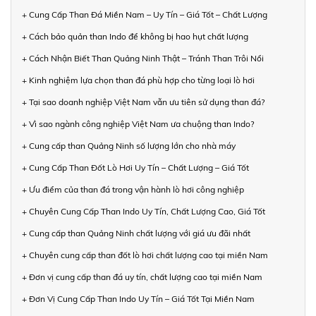
+ Cung Cấp Than Đá Miền Nam – Uy Tín – Giá Tốt – Chất Lượng
+ Cách bảo quản than Indo để không bị hao hụt chất lượng
+ Cách Nhận Biết Than Quảng Ninh Thật – Tránh Than Trôi Nổi
+ Kinh nghiệm lựa chọn than đá phù hợp cho từng loại lò hơi
+ Tại sao doanh nghiệp Việt Nam vẫn ưu tiên sử dụng than đá?
+ Vì sao ngành công nghiệp Việt Nam ưa chuộng than Indo?
+ Cung cấp than Quảng Ninh số lượng lớn cho nhà máy
+ Cung Cấp Than Đốt Lò Hơi Uy Tín – Chất Lượng – Giá Tốt
+ Ưu điểm của than đá trong vận hành lò hơi công nghiệp
+ Chuyên Cung Cấp Than Indo Uy Tín, Chất Lượng Cao, Giá Tốt
+ Cung cấp than Quảng Ninh chất lượng với giá ưu đãi nhất
+ Chuyên cung cấp than đốt lò hơi chất lượng cao tại miền Nam
+ Đơn vị cung cấp than đá uy tín, chất lượng cao tại miền Nam
+ Đơn Vị Cung Cấp Than Indo Uy Tín – Giá Tốt Tại Miền Nam