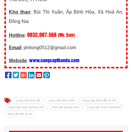
Kho than
: Bùi Thị Xuân, Ấp Bình Hóa, Xã Hoá An,
Đồng Nai
0932.087.568
(Mr. Sơn)
Hotline
:
Email
: philong0512@gmail.com
www.cungcapthanda.com
Website
:
cung cấp than đá
cung cấp than indo
cung cấp than đốt lò hơi
cung cấp than quảng ninh
than đá quảng ninh
cung cấp than indonesia
than đá đốt lò hơi