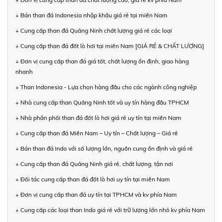
+ Bán than đá Indonesia nhập khẩu giá rẻ tại miền Nam
+ Cung cấp than đá Quảng Ninh chất lượng giá rẻ các loại
+ Cung cấp than đá đốt lò hơi tại miền Nam [GIÁ RẺ & CHẤT LƯỢNG]
+ Đơn vị cung cấp than đá giá tốt, chất lượng ổn định, giao hàng
nhanh
+ Than Indonesia - Lựa chọn hàng đầu cho các ngành công nghiệp
+ Nhà cung cấp than Quảng Ninh tốt và uy tín hàng đầu TPHCM
+ Nhà phân phối than đá đốt lò hơi giá rẻ uy tín tại miền Nam
+ Cung cấp than đá Miền Nam – Uy tín – Chất lượng – Giá rẻ
+ Bán than đá Indo với số lượng lớn, nguồn cung ổn định và giá rẻ
+ Cung cấp than đá Quảng Ninh giá rẻ, chất lượng, tận nơi
+ Đối tác cung cấp than đá đốt lò hơi uy tín tại miền Nam
+ Đơn vị cung cấp than đá uy tín tại TPHCM và kv phía Nam
+ Cung cấp các loại than Indo giá rẻ với trữ lượng lớn nhỏ kv phía Nam