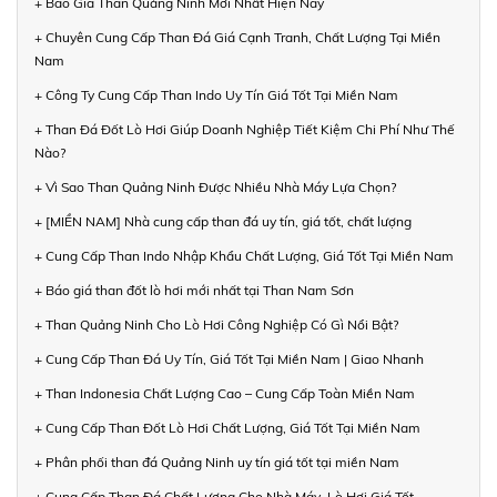
+ Báo Giá Than Quảng Ninh Mới Nhất Hiện Nay
+ Chuyên Cung Cấp Than Đá Giá Cạnh Tranh, Chất Lượng Tại Miền
Nam
+ Công Ty Cung Cấp Than Indo Uy Tín Giá Tốt Tại Miền Nam
+ Than Đá Đốt Lò Hơi Giúp Doanh Nghiệp Tiết Kiệm Chi Phí Như Thế
Nào?
+ Vì Sao Than Quảng Ninh Được Nhiều Nhà Máy Lựa Chọn?
+ [MIỀN NAM] Nhà cung cấp than đá uy tín, giá tốt, chất lượng
+ Cung Cấp Than Indo Nhập Khẩu Chất Lượng, Giá Tốt Tại Miền Nam
+ Báo giá than đốt lò hơi mới nhất tại Than Nam Sơn
+ Than Quảng Ninh Cho Lò Hơi Công Nghiệp Có Gì Nổi Bật?
+ Cung Cấp Than Đá Uy Tín, Giá Tốt Tại Miền Nam | Giao Nhanh
+ Than Indonesia Chất Lượng Cao – Cung Cấp Toàn Miền Nam
+ Cung Cấp Than Đốt Lò Hơi Chất Lượng, Giá Tốt Tại Miền Nam
+ Phân phối than đá Quảng Ninh uy tín giá tốt tại miền Nam
+ Cung Cấp Than Đá Chất Lượng Cho Nhà Máy, Lò Hơi Giá Tốt