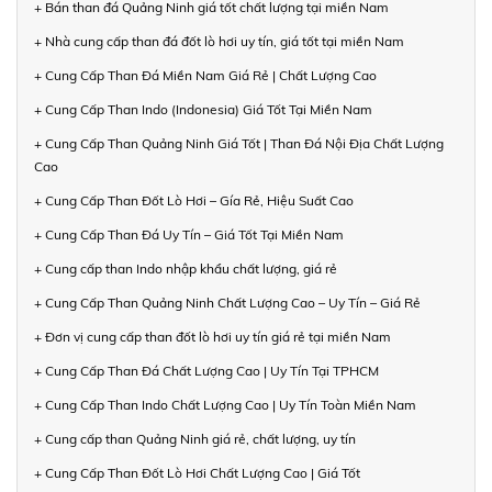
+ Bán than đá Quảng Ninh giá tốt chất lượng tại miền Nam
+ Nhà cung cấp than đá đốt lò hơi uy tín, giá tốt tại miền Nam
+ Cung Cấp Than Đá Miền Nam Giá Rẻ | Chất Lượng Cao
+ Cung Cấp Than Indo (Indonesia) Giá Tốt Tại Miền Nam
+ Cung Cấp Than Quảng Ninh Giá Tốt | Than Đá Nội Địa Chất Lượng
Cao
+ Cung Cấp Than Đốt Lò Hơi – Gía Rẻ, Hiệu Suất Cao
+ Cung Cấp Than Đá Uy Tín – Giá Tốt Tại Miền Nam
+ Cung cấp than Indo nhập khẩu chất lượng, giá rẻ
+ Cung Cấp Than Quảng Ninh Chất Lượng Cao – Uy Tín – Giá Rẻ
+ Đơn vị cung cấp than đốt lò hơi uy tín giá rẻ tại miền Nam
+ Cung Cấp Than Đá Chất Lượng Cao | Uy Tín Tại TPHCM
+ Cung Cấp Than Indo Chất Lượng Cao | Uy Tín Toàn Miền Nam
+ Cung cấp than Quảng Ninh giá rẻ, chất lượng, uy tín
+ Cung Cấp Than Đốt Lò Hơi Chất Lượng Cao | Giá Tốt