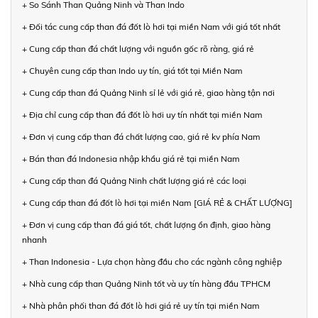
+ So Sánh Than Quảng Ninh và Than Indo
+ Đối tác cung cấp than đá đốt lò hơi tại miền Nam với giá tốt nhất
+ Cung cấp than đá chất lượng với nguồn gốc rõ ràng, giá rẻ
+ Chuyên cung cấp than Indo uy tín, giá tốt tại Miền Nam
+ Cung cấp than đá Quảng Ninh sỉ lẻ với giá rẻ, giao hàng tận nơi
+ Địa chỉ cung cấp than đá đốt lò hơi uy tín nhất tại miền Nam
+ Đơn vị cung cấp than đá chất lượng cao, giá rẻ kv phía Nam
+ Bán than đá Indonesia nhập khẩu giá rẻ tại miền Nam
+ Cung cấp than đá Quảng Ninh chất lượng giá rẻ các loại
+ Cung cấp than đá đốt lò hơi tại miền Nam [GIÁ RẺ & CHẤT LƯỢNG]
+ Đơn vị cung cấp than đá giá tốt, chất lượng ổn định, giao hàng
nhanh
+ Than Indonesia - Lựa chọn hàng đầu cho các ngành công nghiệp
+ Nhà cung cấp than Quảng Ninh tốt và uy tín hàng đầu TPHCM
+ Nhà phân phối than đá đốt lò hơi giá rẻ uy tín tại miền Nam