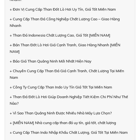
+ Đơn Vị Cung Cấp Than Đốt Lò Hơi Uy Tín, Giá Tốt Miền Nam
+ Cung Cấp Than Đá Công Nghiệp Chất Lượng Cao – Giao Hàng
Nhanh
+ Than Đá Indonesia Chất Lượng Cao, Giá Tốt [MIỀN NAM]
+ Bán Than Đốt Lò Hơi Giá Cạnh Tranh, Giao Hàng Nhanh [MIỀN
NAM]
+ Báo Giá Than Quảng Ninh Mới Nhất Hiện Nay
+ Chuyên Cung Cấp Than Đá Giá Cạnh Tranh, Chất Lượng Tại Miền
Nam
+ Công Ty Cung Cấp Than Indo Uy Tín Giá Tốt Tại Miền Nam
+ Than Đá Đốt Lò Hơi Giúp Doanh Nghiệp Tiết Kiệm Chi Phí Như Thế
Nào?
+ Vì Sao Than Quảng Ninh Được Nhiều Nhà Máy Lựa Chọn?
+ [MIỀN NAM] Nhà cung cấp than đá uy tín, giá tốt, chất lượng
+ Cung Cấp Than Indo Nhập Khẩu Chất Lượng, Giá Tốt Tại Miền Nam