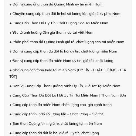
+ Đơn vị cung ứng than đá Quảng Ninh uy tín miền Nam
+ Chuyên cung cấp than đốt lò hơi số lượng lớn, giá rẻ kv phía Nam
+ Cung Cấp Than Đá Uy Tín, Chất Lượng Cao Tại Miền Nam
+ Yếu tố ảnh hưởng đến giá than Indo tại Việt Nam
+ Phân phối than đá Quảng Ninh giá rẻ, chất lượng cao tại miền Nam
+ Đơn vị cung cấp than đá đốt lò hơi uy tín, chất lượng miền Nam
+ Đơn vị cung cấp than đá miền Nam uy tín, giá tốt, chất lượng
+ Nhà cung cấp than Indo tại miền Nam [UY TÍN - CHẤT LƯỢNG - GIÁ
TỐT]
+ Đơn Vị Cung Cấp Than Quảng Ninh Uy Tín, Giá Tốt Tại Miền Nam
+ Cung Cấp Than Đá Đốt Lò Hơi Uy Tín Tại Miền Nam | Than Nam Sơn
+ Cung cấp than đá miền Nam chất lượng cao, giá cạnh tranh
+ Cung cấp than Indo số lượng lớn – Chất lượng – Giá tốt
+ Bán than Quảng Ninh giá rẻ, chất lượng tại miền Nam
+ Cung cấp than đá đốt lò hơi giá rẻ, uy tín, chất lượng