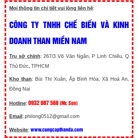
Mọi thông tin chi tiết vui lòng liên hệ
:
CÔNG TY TNHH CHẾ BIẾN VÀ KINH
DOANH THAN MIỀN NAM
Trụ sở chính
: 267/3 Võ Văn Ngân, P Linh Chiểu, Q
Thủ Đức, TPHCM
Kho than
: Bùi Thị Xuân, Ấp Bình Hóa, Xã Hoá An,
Đồng Nai
0932 087 568
(Mr. Sơn)
Hotline
:
Email
: philong0512@gmail.com
www.cungcapthanda.com
Website
: