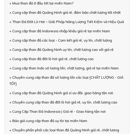
+ Mua than đá ở đâu tốt tại miền Nam?
+ Cung cấp than đá Quảng Ninh giá rẻ, đảm bảo chất lượng tốt nhất
+ Than Đá Đốt Lò Hơi – Giải Pháp Năng Lượng Tiết Kiệm và Hiệu Quả
+ Cung cấp than đá Indonesia nhập khẩu giá rẻ tại miền Nam
+ Cung cấp than đá các loại - Cam kết giá rẻ, uy tín, chất lượng
+ Cung cấp than đá Quảng Ninh uy tín, chất lượng cao với giá rẻ
+ Cung cấp than đá đốt lò hơi giá rẻ, chất lượng cao
+ Cung cấp than Indo số lượng lớn, chất lượng, giá rẻ tại miền Nam
+ Chuyên cung cấp than đá số lượng lớn các loại [CHẤT LƯỢNG - GIÁ
TỐT]
+ Cung cấp than đá Quảng Ninh giá sỉ ưu đãi, giao hàng tận nơi
+ Chuyên cung cấp than đá đốt lò hơi giá rẻ, uy tín, chất lượng cao
+ Cung Cấp Than Đá Indonesia | Giá rẻ - Giao hàng tận nơi
+ Báo giá cung cấp than đá uy tín tại miền Nam
+ Chuyên phân phối các loại than đá Quảng Ninh giá rẻ, chất lượng