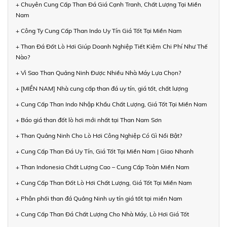
+ Chuyên Cung Cấp Than Đá Giá Cạnh Tranh, Chất Lượng Tại Miền
Nam
+ Công Ty Cung Cấp Than Indo Uy Tín Giá Tốt Tại Miền Nam
+ Than Đá Đốt Lò Hơi Giúp Doanh Nghiệp Tiết Kiệm Chi Phí Như Thế
Nào?
+ Vì Sao Than Quảng Ninh Được Nhiều Nhà Máy Lựa Chọn?
+ [MIỀN NAM] Nhà cung cấp than đá uy tín, giá tốt, chất lượng
+ Cung Cấp Than Indo Nhập Khẩu Chất Lượng, Giá Tốt Tại Miền Nam
+ Báo giá than đốt lò hơi mới nhất tại Than Nam Sơn
+ Than Quảng Ninh Cho Lò Hơi Công Nghiệp Có Gì Nổi Bật?
+ Cung Cấp Than Đá Uy Tín, Giá Tốt Tại Miền Nam | Giao Nhanh
+ Than Indonesia Chất Lượng Cao – Cung Cấp Toàn Miền Nam
+ Cung Cấp Than Đốt Lò Hơi Chất Lượng, Giá Tốt Tại Miền Nam
+ Phân phối than đá Quảng Ninh uy tín giá tốt tại miền Nam
+ Cung Cấp Than Đá Chất Lượng Cho Nhà Máy, Lò Hơi Giá Tốt