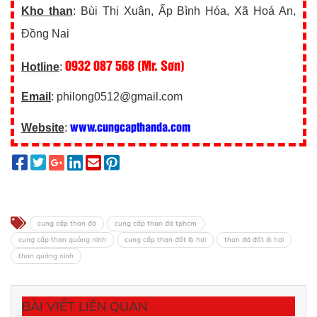
Kho than
: Bùi Thị Xuân, Ấp Bình Hóa, Xã Hoá An,
Đồng Nai
0932 087 568 (Mr. Sơn)
Hotline
:
Email
: philong0512@gmail.com
www.cungcapthanda.com
Website
:
cung cấp than đá
cung cấp than đá tphcm
cung cấp than quảng ninh
cung cấp than đốt lò hơi
than đá đốt lò hơi
than quảng ninh
BÀI VIẾT LIÊN QUAN