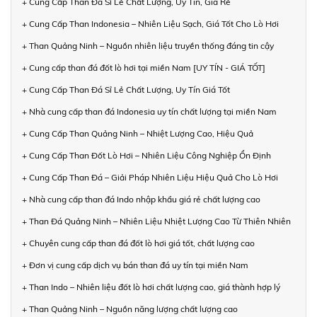
+ Cung Cấp Than Đá Sỉ Lẻ Chất Lượng, Uy Tín, Giá Rẻ
+ Cung Cấp Than Indonesia – Nhiên Liệu Sạch, Giá Tốt Cho Lò Hơi
+ Than Quảng Ninh – Nguồn nhiên liệu truyền thống đáng tin cậy
+ Cung cấp than đá đốt lò hơi tại miền Nam [UY TÍN - GIÁ TỐT]
+ Cung Cấp Than Đá Sỉ Lẻ Chất Lượng, Uy Tín Giá Tốt
+ Nhà cung cấp than đá Indonesia uy tín chất lượng tại miền Nam
+ Cung Cấp Than Quảng Ninh – Nhiệt Lượng Cao, Hiệu Quả
+ Cung Cấp Than Đốt Lò Hơi – Nhiên Liệu Công Nghiệp Ổn Định
+ Cung Cấp Than Đá – Giải Pháp Nhiên Liệu Hiệu Quả Cho Lò Hơi
+ Nhà cung cấp than đá Indo nhập khẩu giá rẻ chất lượng cao
+ Than Đá Quảng Ninh – Nhiên Liệu Nhiệt Lượng Cao Từ Thiên Nhiên
+ Chuyên cung cấp than đá đốt lò hơi giá tốt, chất lượng cao
+ Đơn vị cung cấp dịch vụ bán than đá uy tín tại miền Nam
+ Than Indo – Nhiên liệu đốt lò hơi chất lượng cao, giá thành hợp lý
+ Than Quảng Ninh – Nguồn năng lượng chất lượng cao