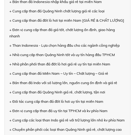
+ Bán than đá Indonesia nhập khẩu giá rẻ tại miền Nam
+ Cung cấp than đá Quảng Ninh chất lượng giá rẻ các loại
+ Cung cấp than đá đốt lò hơi tại miền Nam [GIÁ RẺ & CHẤT LƯỢNG]
+ Đơn vị cung cấp than đá giá tốt, chất lượng ổn định, giao hàng
nhanh
+ Than Indonesia - Lựa chọn hàng đầu cho các ngành công nghiệp
+ Nhà cung cấp than Quảng Ninh tốt và uy tín hàng đầu TPHCM
+ Nhà phân phối than đá đốt lò hơi giá rẻ uy tín tại miền Nam
+ Cung cấp than đá Miền Nam – Uy tín – Chất lượng – Giá rẻ
+ Bán than đá Indo với số lượng lớn, nguồn cung ổn định và giá rẻ
+ Cung cấp than đá Quảng Ninh giá rẻ, chất lượng, tận nơi
+ Đối tác cung cấp than đá đốt lò hơi uy tín tại miền Nam
+ Đơn vị cung cấp than đá uy tín tại TPHCM và kv phía Nam
+ Cung cấp các loại than Indo giá rẻ với trữ lượng lớn nhỏ kv phía Nam
+ Chuyên phân phối các loại than Quảng Ninh giá rẻ, chất lượng cao