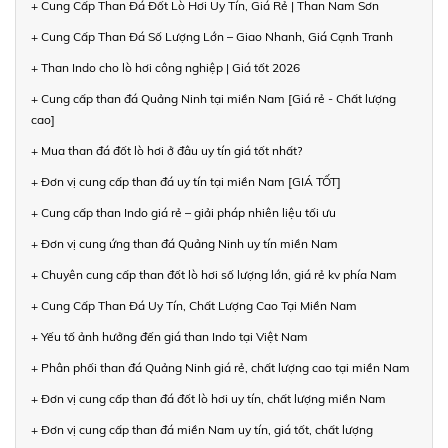
+ Cung Cấp Than Đá Đốt Lò Hơi Uy Tín, Giá Rẻ | Than Nam Sơn
+ Cung Cấp Than Đá Số Lượng Lớn – Giao Nhanh, Giá Cạnh Tranh
+ Than Indo cho lò hơi công nghiệp | Giá tốt 2026
+ Cung cấp than đá Quảng Ninh tại miền Nam [Giá rẻ - Chất lượng
cao]
+ Mua than đá đốt lò hơi ở đâu uy tín giá tốt nhất?
+ Đơn vị cung cấp than đá uy tín tại miền Nam [GIÁ TỐT]
+ Cung cấp than Indo giá rẻ – giải pháp nhiên liệu tối ưu
+ Đơn vị cung ứng than đá Quảng Ninh uy tín miền Nam
+ Chuyên cung cấp than đốt lò hơi số lượng lớn, giá rẻ kv phía Nam
+ Cung Cấp Than Đá Uy Tín, Chất Lượng Cao Tại Miền Nam
+ Yếu tố ảnh hưởng đến giá than Indo tại Việt Nam
+ Phân phối than đá Quảng Ninh giá rẻ, chất lượng cao tại miền Nam
+ Đơn vị cung cấp than đá đốt lò hơi uy tín, chất lượng miền Nam
+ Đơn vị cung cấp than đá miền Nam uy tín, giá tốt, chất lượng