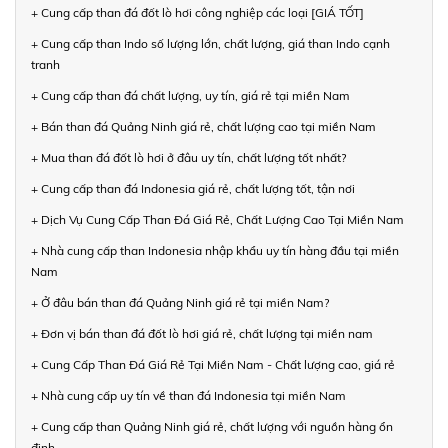
+ Cung cấp than đá đốt lò hơi công nghiệp các loại [GIÁ TỐT]
+ Cung cấp than Indo số lượng lớn, chất lượng, giá than Indo cạnh
tranh
+ Cung cấp than đá chất lượng, uy tín, giá rẻ tại miền Nam
+ Bán than đá Quảng Ninh giá rẻ, chất lượng cao tại miền Nam
+ Mua than đá đốt lò hơi ở đâu uy tín, chất lượng tốt nhất?
+ Cung cấp than đá Indonesia giá rẻ, chất lượng tốt, tận nơi
+ Dịch Vụ Cung Cấp Than Đá Giá Rẻ, Chất Lượng Cao Tại Miền Nam
+ Nhà cung cấp than Indonesia nhập khẩu uy tín hàng đầu tại miền
Nam
+ Ở đâu bán than đá Quảng Ninh giá rẻ tại miền Nam?
+ Đơn vị bán than đá đốt lò hơi giá rẻ, chất lượng tại miền nam
+ Cung Cấp Than Đá Giá Rẻ Tại Miền Nam - Chất lượng cao, giá rẻ
+ Nhà cung cấp uy tín về than đá Indonesia tại miền Nam
+ Cung cấp than Quảng Ninh giá rẻ, chất lượng với nguồn hàng ổn
định