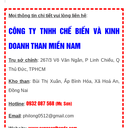
Mọi thông tin chi tiết vui lòng liên hệ
:
CÔNG TY TNHH CHẾ BIẾN VÀ KINH
DOANH THAN MIỀN NAM
Trụ sở chính
: 267/3 Võ Văn Ngân, P Linh Chiểu, Q
Thủ Đức, TPHCM
Kho than
: Bùi Thị Xuân, Ấp Bình Hóa, Xã Hoá An,
Đồng Nai
0932 087 568
(Mr. Sơn)
Hotline
:
Email
: philong0512@gmail.com
www.cungcapthanda.com