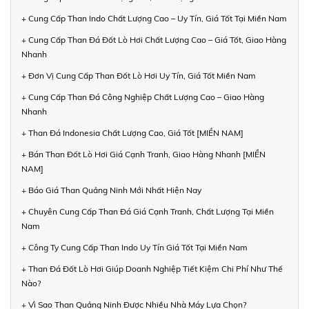
+ Cung Cấp Than Indo Chất Lượng Cao – Uy Tín, Giá Tốt Tại Miền Nam
+ Cung Cấp Than Đá Đốt Lò Hơi Chất Lượng Cao – Giá Tốt, Giao Hàng
Nhanh
+ Đơn Vị Cung Cấp Than Đốt Lò Hơi Uy Tín, Giá Tốt Miền Nam
+ Cung Cấp Than Đá Công Nghiệp Chất Lượng Cao – Giao Hàng
Nhanh
+ Than Đá Indonesia Chất Lượng Cao, Giá Tốt [MIỀN NAM]
+ Bán Than Đốt Lò Hơi Giá Cạnh Tranh, Giao Hàng Nhanh [MIỀN
NAM]
+ Báo Giá Than Quảng Ninh Mới Nhất Hiện Nay
+ Chuyên Cung Cấp Than Đá Giá Cạnh Tranh, Chất Lượng Tại Miền
Nam
+ Công Ty Cung Cấp Than Indo Uy Tín Giá Tốt Tại Miền Nam
+ Than Đá Đốt Lò Hơi Giúp Doanh Nghiệp Tiết Kiệm Chi Phí Như Thế
Nào?
+ Vì Sao Than Quảng Ninh Được Nhiều Nhà Máy Lựa Chọn?