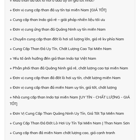
+ Mua than đá đốt lò hơi ở đâu uy tín giá tốt nhất?
+ Đơn vị cung cấp than đá uy tín tại miền Nam [GIÁ TỐT]
+ Cung cấp than Indo giá rẻ – giải pháp nhiên liệu tối ưu
+ Đơn vị cung ứng than đá Quảng Ninh uy tín miền Nam
+ Chuyên cung cấp than đốt lò hơi số lượng lớn, giá rẻ kv phía Nam
+ Cung Cấp Than Đá Uy Tín, Chất Lượng Cao Tại Miền Nam
+ Yếu tố ảnh hưởng đến giá than Indo tại Việt Nam
+ Phân phối than đá Quảng Ninh giá rẻ, chất lượng cao tại miền Nam
+ Đơn vị cung cấp than đá đốt lò hơi uy tín, chất lượng miền Nam
+ Đơn vị cung cấp than đá miền Nam uy tín, giá tốt, chất lượng
+ Nhà cung cấp than Indo tại miền Nam [UY TÍN - CHẤT LƯỢNG - GIÁ
TỐT]
+ Đơn Vị Cung Cấp Than Quảng Ninh Uy Tín, Giá Tốt Tại Miền Nam
+ Cung Cấp Than Đá Đốt Lò Hơi Uy Tín Tại Miền Nam | Than Nam Sơn
+ Cung cấp than đá miền Nam chất lượng cao, giá cạnh tranh