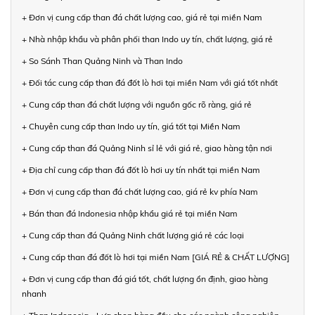
+ Đơn vị cung cấp than đá chất lượng cao, giá rẻ tại miền Nam
+ Nhà nhập khẩu và phân phối than Indo uy tín, chất lượng, giá rẻ
+ So Sánh Than Quảng Ninh và Than Indo
+ Đối tác cung cấp than đá đốt lò hơi tại miền Nam với giá tốt nhất
+ Cung cấp than đá chất lượng với nguồn gốc rõ ràng, giá rẻ
+ Chuyên cung cấp than Indo uy tín, giá tốt tại Miền Nam
+ Cung cấp than đá Quảng Ninh sỉ lẻ với giá rẻ, giao hàng tận nơi
+ Địa chỉ cung cấp than đá đốt lò hơi uy tín nhất tại miền Nam
+ Đơn vị cung cấp than đá chất lượng cao, giá rẻ kv phía Nam
+ Bán than đá Indonesia nhập khẩu giá rẻ tại miền Nam
+ Cung cấp than đá Quảng Ninh chất lượng giá rẻ các loại
+ Cung cấp than đá đốt lò hơi tại miền Nam [GIÁ RẺ & CHẤT LƯỢNG]
+ Đơn vị cung cấp than đá giá tốt, chất lượng ổn định, giao hàng
nhanh