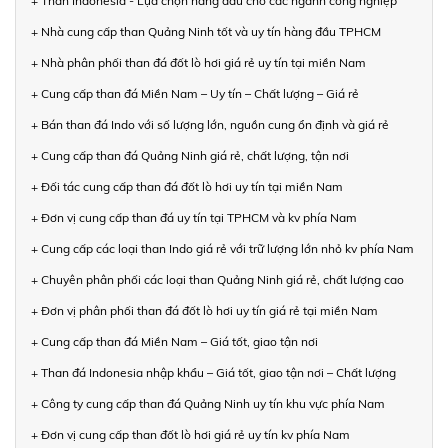
+ Than Indonesia - Lựa chọn hàng đầu cho các ngành công nghiệp
+ Nhà cung cấp than Quảng Ninh tốt và uy tín hàng đầu TPHCM
+ Nhà phân phối than đá đốt lò hơi giá rẻ uy tín tại miền Nam
+ Cung cấp than đá Miền Nam – Uy tín – Chất lượng – Giá rẻ
+ Bán than đá Indo với số lượng lớn, nguồn cung ổn định và giá rẻ
+ Cung cấp than đá Quảng Ninh giá rẻ, chất lượng, tận nơi
+ Đối tác cung cấp than đá đốt lò hơi uy tín tại miền Nam
+ Đơn vị cung cấp than đá uy tín tại TPHCM và kv phía Nam
+ Cung cấp các loại than Indo giá rẻ với trữ lượng lớn nhỏ kv phía Nam
+ Chuyên phân phối các loại than Quảng Ninh giá rẻ, chất lượng cao
+ Đơn vị phân phối than đá đốt lò hơi uy tín giá rẻ tại miền Nam
+ Cung cấp than đá Miền Nam – Giá tốt, giao tận nơi
+ Than đá Indonesia nhập khẩu – Giá tốt, giao tận nơi – Chất lượng
+ Công ty cung cấp than đá Quảng Ninh uy tín khu vực phía Nam
+ Đơn vị cung cấp than đốt lò hơi giá rẻ uy tín kv phía Nam