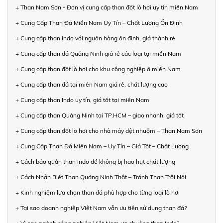
+ Than Nam Sơn - Đơn vị cung cấp than đốt lò hơi uy tín miền Nam
+ Cung Cấp Than Đá Miền Nam Uy Tín – Chất Lượng Ổn Định
+ Cung cấp than Indo với nguồn hàng ổn định, giá thành rẻ
+ Cung cấp than đá Quảng Ninh giá rẻ các loại tại miền Nam
+ Cung cấp than đốt lò hơi cho khu công nghiệp ở miền Nam
+ Cung cấp than đá tại miền Nam giá rẻ, chất lượng cao
+ Cung cấp than Indo uy tín, giá tốt tại miền Nam
+ Cung cấp than Quảng Ninh tại TP.HCM – giao nhanh, giá tốt
+ Cung cấp than đốt lò hơi cho nhà máy dệt nhuộm – Than Nam Sơn
+ Cung Cấp Than Đá Miền Nam – Uy Tín – Giá Tốt – Chất Lượng
+ Cách bảo quản than Indo để không bị hao hụt chất lượng
+ Cách Nhận Biết Than Quảng Ninh Thật – Tránh Than Trôi Nổi
+ Kinh nghiệm lựa chọn than đá phù hợp cho từng loại lò hơi
+ Tại sao doanh nghiệp Việt Nam vẫn ưu tiên sử dụng than đá?