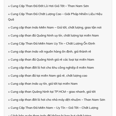
+ Cung Cấp Than Đá Đốt Lò Hơi Giá Tốt – Than Nam Sơn
+ Cung Cấp Than Đá Chất Lượng Cao – Giải Pháp Nhiên Liệu Hiệu
Quả
+ Cung cấp than Indo Miền Nam – Giá tốt, chất lượng, giao tận nơi
+ Cung cấp than đá Quảng Ninh uy tín, chất lượng tại miền Nam
+ Cung Cấp Than Đá Miền Nam Uy Tín – Chất Lượng Ổn Định
+ Cung cấp than Indo với nguồn hàng ổn định, giá thành rẻ
+ Cung cấp than đá Quảng Ninh giá rẻ các loại tại miền Nam
+ Cung cấp than đốt lò hơi cho khu công nghiệp ở miền Nam
+ Cung cấp than đá tại miền Nam giá rẻ, chất lượng cao
+ Cung cấp than Indo uy tín, giá tốt tại miền Nam
+ Cung cấp than Quảng Ninh tại TP.HCM – giao nhanh, giá tốt
+ Cung cấp than đốt lò hơi cho nhà máy dệt nhuộm – Than Nam Sơn
+ Cung Cấp Than Đá Miền Nam – Uy Tín – Giá Tốt – Chất Lượng
+ Cách bảo quản than Indo để không bị hao hụt chất lượng