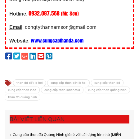
0932.087.568
(Mr. Sơn)
Hotline
:
congtythannamson@gmail.com
Email
:
www.cungcapthanda.com
Website
:
than đá đốt lò hơi
cung cấp than đốt lò hơi
cung cấp than đá
cung cấp than indo
cung cấp than indonesia
cung cấp than quảng ninh
than đá quảng ninh
BÀI VIẾT LIÊN QUAN
+ Cung cấp than đá Quảng Ninh giá rẻ với số lượng lớn nhỏ [MIỀN