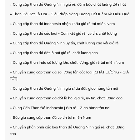
+ Cung cấp than đá Quảng Ninh giá rẻ, đảm bảo chất lượng tốt nhất
+ Than Đá Đốt Lò Hơi – Giải Pháp Năng Lượng Tiết Kiệm và Hiệu Quả
+ Cung cấp than đá Indonesia nhập khẩu giá rẻ tại miền Nam
+ Cung cấp than đá các loại - Cam kết giá rẻ, uy tín, chất lượng
+ Cung cấp than đá Quảng Ninh uy tín, chất lượng cao với giá rẻ
+ Cung cấp than đá đốt lò hơi giá rẻ, chất lượng cao
+ Cung cấp than Indo số lượng lớn, chất lượng, giá rẻ tại miền Nam
+ Chuyên cung cấp than đá số lượng lớn các loại [CHẤT LƯỢNG - GIÁ
TỐT]
+ Cung cấp than đá Quảng Ninh giá sỉ ưu đãi, giao hàng tận nơi
+ Chuyên cung cấp than đá đốt lò hơi giá rẻ, uy tín, chất lượng cao
+ Cung Cấp Than Đá Indonesia | Giá rẻ - Giao hàng tận nơi
+ Báo giá cung cấp than đá uy tín tại miền Nam
+ Chuyên phân phối các loại than đá Quảng Ninh giá rẻ, chất lượng
cao