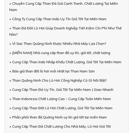
+ Chuyên Cung Cấp Than Đá Giá Cạnh Tranh, Chất Lượng Tại Miền
Nam
+ Công Ty Cung Cấp Than Indo Uy Tín Giá Tốt Tại Miền Nam
+ Than Đá Đốt Lò Hơi Giúp Doanh Nghiệp Tiết Kiệm Chi Phí Như Thế
Nào?
+ Vì Sao Than Quảng Ninh Được Nhiều Nhà Máy Lựa Chọn?
+ [MIỀN NAM] Nhà cung cấp than đá uy tín, giá tốt, chất lượng
+ Cung Cấp Than Indo Nhập Khẩu Chất Lượng, Giá Tốt Tại Miền Nam
+ Báo giá than đốt lò hơi mới nhất tại Than Nam Sơn
+ Than Quảng Ninh Cho Lò Hơi Công Nghiệp Có Gì Nổi Bật?
+ Cung Cấp Than Đá Uy Tín, Giá Tốt Tại Miền Nam | Giao Nhanh
+ Than Indonesia Chất Lượng Cao – Cung Cấp Toàn Miền Nam
+ Cung Cấp Than Đốt Lò Hơi Chất Lượng, Giá Tốt Tại Miền Nam
+ Phân phối than đá Quảng Ninh uy tín giá tốt tại miền Nam
+ Cung Cấp Than Đá Chất Lượng Cho Nhà Máy, Lò Hơi Giá Tốt