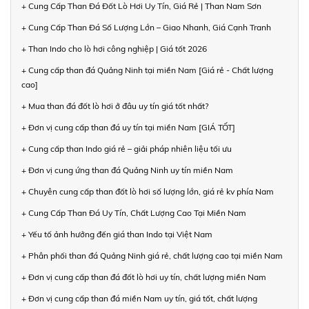
+ Cung Cấp Than Đá Đốt Lò Hơi Uy Tín, Giá Rẻ | Than Nam Sơn
+ Cung Cấp Than Đá Số Lượng Lớn – Giao Nhanh, Giá Cạnh Tranh
+ Than Indo cho lò hơi công nghiệp | Giá tốt 2026
+ Cung cấp than đá Quảng Ninh tại miền Nam [Giá rẻ - Chất lượng
cao]
+ Mua than đá đốt lò hơi ở đâu uy tín giá tốt nhất?
+ Đơn vị cung cấp than đá uy tín tại miền Nam [GIÁ TỐT]
+ Cung cấp than Indo giá rẻ – giải pháp nhiên liệu tối ưu
+ Đơn vị cung ứng than đá Quảng Ninh uy tín miền Nam
+ Chuyên cung cấp than đốt lò hơi số lượng lớn, giá rẻ kv phía Nam
+ Cung Cấp Than Đá Uy Tín, Chất Lượng Cao Tại Miền Nam
+ Yếu tố ảnh hưởng đến giá than Indo tại Việt Nam
+ Phân phối than đá Quảng Ninh giá rẻ, chất lượng cao tại miền Nam
+ Đơn vị cung cấp than đá đốt lò hơi uy tín, chất lượng miền Nam
+ Đơn vị cung cấp than đá miền Nam uy tín, giá tốt, chất lượng