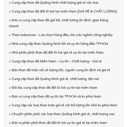
+ Cung cấp than đá Quảng Ninh chất lượng giá rẻ các loại
+ Cung cấp than đá đốt lò hơi tại miền Nam [GIÁ RẺ & CHẤT LƯỢNG]
+ Đơn vị cung cấp than đá giá tốt, chất lượng ổn định, giao hàng
nhanh
+ Than Indonesia - Lựa chọn hàng đầu cho các ngành công nghiệp
+ Nhà cung cấp than Quảng Ninh tốt và uy tín hàng đầu TPHCM
+ Nhà phân phối than đá đốt lò hơi giá rẻ uy tín tại miền Nam
+ Cung cấp than đá Miền Nam – Uy tín – Chất lượng – Giá rẻ
+ Bán than đá Indo với số lượng lớn, nguồn cung ổn định và giá rẻ
+ Cung cấp than đá Quảng Ninh giá rẻ, chất lượng, tận nơi
+ Đối tác cung cấp than đá đốt lò hơi uy tín tại miền Nam
+ Đơn vị cung cấp than đá uy tín tại TPHCM và kv phía Nam
+ Cung cấp các loại than Indo giá rẻ với trữ lượng lớn nhỏ kv phía Nam
+ Chuyên phân phối các loại than Quảng Ninh giá rẻ, chất lượng cao
+ Đơn vị phân phối than đá đốt lò hơi uy tín giá rẻ tại miền Nam