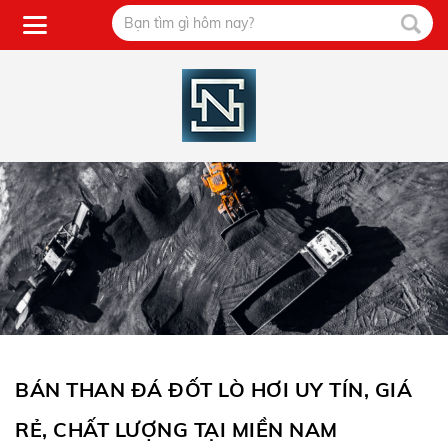
BÁN THAN ĐÁ ĐỐT LÒ HƠI UY TÍN, GIÁ
RẺ, CHẤT LƯỢNG TẠI MIỀN NAM