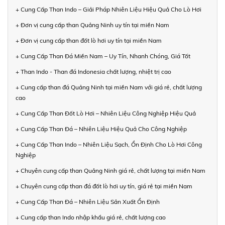
+ Cung Cấp Than Indo – Giải Pháp Nhiên Liệu Hiệu Quả Cho Lò Hơi
+ Đơn vị cung cấp than Quảng Ninh uy tín tại miền Nam
+ Đơn vị cung cấp than đốt lò hơi uy tín tại miền Nam
+ Cung Cấp Than Đá Miền Nam – Uy Tín, Nhanh Chóng, Giá Tốt
+ Than Indo - Than đá Indonesia chất lượng, nhiệt trị cao
+ Cung cấp than đá Quảng Ninh tại miền Nam với giá rẻ, chất lượng
cao
+ Cung Cấp Than Đốt Lò Hơi – Nhiên Liệu Công Nghiệp Hiệu Quả
+ Cung Cấp Than Đá – Nhiên Liệu Hiệu Quả Cho Công Nghiệp
+ Cung Cấp Than Indo – Nhiên Liệu Sạch, Ổn Định Cho Lò Hơi Công
Nghiệp
+ Chuyên cung cấp than Quảng Ninh giá rẻ, chất lượng tại miền Nam
+ Chuyên cung cấp than đá đốt lò hơi uy tín, giá rẻ tại miền Nam
+ Cung Cấp Than Đá – Nhiên Liệu Sản Xuất Ổn Định
+ Cung cấp than Indo nhập khẩu giá rẻ, chất lượng cao