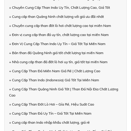
+ Chuyên Cung Cấp Than Indo Uy Tín, Chất Lượng Cao, Giá Tốt
+ Cung cấp than Quảng Ninh chất lượng với giá ưu đãi nhất
+ Chuyên cung cấp than đốt lò hơi chất lượng cao tại miền Nam
+ Đơn vị cung cấp than đá uy tín, chất lượng cao tại miền Nam
+ Đơn Vị Cung Cấp Than Indo Uy Tín – Giá Tốt Tại Miền Nam
+ Bán than đá Quảng Ninh giá tốt chất lượng tại miền Nam
+ Nhà cung cấp than đá đốt lò hơi uy tín, giá tốt tại miền Nam
+ Cung Cấp Than Đá Miền Nam Giá Rẻ | Chất Lượng Cao
+ Cung Cấp Than Indo (Indonesia) Giá Tốt Tại Miền Nam
+ Cung Cấp Than Quảng Ninh Giá Tốt | Than Đá Nội Địa Chất Lượng
Cao
+ Cung Cấp Than Đốt Lò Hơi – Gía Rẻ, Hiệu Suất Cao
+ Cung Cấp Than Đá Uy Tín – Giá Tốt Tại Miền Nam
+ Cung cấp than Indo nhập khẩu chất lượng, giá rẻ