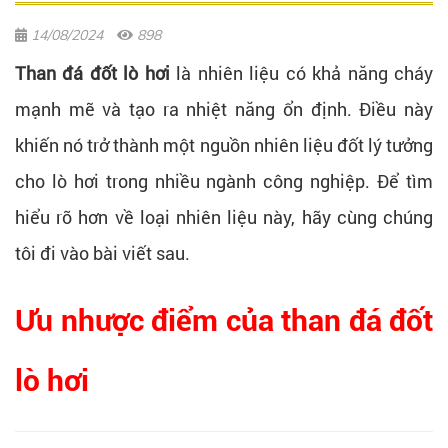
14/08/2024
898
Than đá đốt lò hơi
là nhiên liệu có khả năng cháy
mạnh mẽ và tạo ra nhiệt năng ổn định. Điều này
khiến nó trở thành một nguồn nhiên liệu đốt lý tưởng
cho lò hơi trong nhiều ngành công nghiệp. Để tìm
hiểu rõ hơn về loại nhiên liệu này, hãy cùng chúng
tôi đi vào bài viết sau.
Ưu nhược điểm của than đá đốt
lò hơi