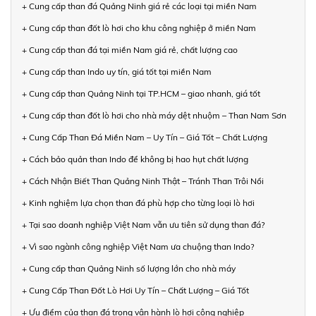
+ Cung cấp than đá Quảng Ninh giá rẻ các loại tại miền Nam
+ Cung cấp than đốt lò hơi cho khu công nghiệp ở miền Nam
+ Cung cấp than đá tại miền Nam giá rẻ, chất lượng cao
+ Cung cấp than Indo uy tín, giá tốt tại miền Nam
+ Cung cấp than Quảng Ninh tại TP.HCM – giao nhanh, giá tốt
+ Cung cấp than đốt lò hơi cho nhà máy dệt nhuộm – Than Nam Sơn
+ Cung Cấp Than Đá Miền Nam – Uy Tín – Giá Tốt – Chất Lượng
+ Cách bảo quản than Indo để không bị hao hụt chất lượng
+ Cách Nhận Biết Than Quảng Ninh Thật – Tránh Than Trôi Nổi
+ Kinh nghiệm lựa chọn than đá phù hợp cho từng loại lò hơi
+ Tại sao doanh nghiệp Việt Nam vẫn ưu tiên sử dụng than đá?
+ Vì sao ngành công nghiệp Việt Nam ưa chuộng than Indo?
+ Cung cấp than Quảng Ninh số lượng lớn cho nhà máy
+ Cung Cấp Than Đốt Lò Hơi Uy Tín – Chất Lượng – Giá Tốt
+ Ưu điểm của than đá trong vận hành lò hơi công nghiệp