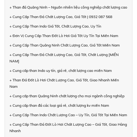
+ Than đá Quảng Ninh – Nguồn nhiên liệu công nghiệp chất lượng cao
+ Cung Cấp Than Đá Chất Lượng Cao, Giá Tốt | 0932 087 568
+ Cung Cấp Than Indo Giá Tốt, Chất Lượng Cao, Uy Tín
+ Đơn Vị Cung Cấp Than Đốt Lò Hơi Giá Tốt Uy Tín Tại Miền Nam
+ Cung Cấp Than Quảng Ninh Chất Lượng Cao, Giá Tốt Miền Nam
+ Cung Cấp Than Đá Chất Lượng Cao, Giá Tốt, Chất Lượng [MIỀN
NAM]
+ Cung cấp than Indo uy tín, giá rẻ, chất lượng cao miền Nam
+ Than Đá Đốt Lò Hơi Chất Lượng Cao, Giá Tốt, Giao Nhanh Miền
Nam
+ Cung cấp than Quảng Ninh chất lượng cho mọi ngành công nghiệp
+ Cung cấp than đá các loại giá rẻ, chất lượng kv miền Nam
+ Cung Cấp Than Indo Chất Lượng Cao – Uy Tín, Giá Tốt Tại Miền Nam
+ Cung Cấp Than Đá Đốt Lò Hơi Chất Lượng Cao – Giá Tốt, Giao Hàng
Nhanh