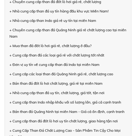
+ Chuyên cung cấp than đá đốt lò hơi giá rẻ, chất lượng
+ Nhà cung cấp than đá uy tín hàng đầu khu vực Miền Nam!
+ Nhà cung cấp than Indo giá rẻ uy tín tại miền Nam
+ Chuyên cung cấp than đá Quảng Ninh giá rẻ chất lượng cao tại miền
Nam
+ Mua than đá đốt lò hơi giá rẻ, chất lượng ở đâu?
+ Cung cấp than đá các loại giá rẻ với chất lượng tốt nhất
+ Đơn vị uy tín về cung cấp than đá Indo tại miền Nam
+ Cung cấp các loại than đá Quảng Ninh giá rẻ, chất lượng cao
+ Bán than đá đốt lò hơi chất lượng, giá rẻ tại miền Nam
+ Nhà cung cấp than đá uy tín, chất lượng, giá tốt, tận nơi
+ Cung cấp than Indo nhập khẩu với số lượng lớn, giá cả cạnh tranh
+ Bán than đá Quảng Ninh tại miền Nam - Giá cả ổn định, cạnh tranh
+ Cung cấp than đá đốt lò hơi uy tín chất lượng, giao hàng tận nơi
+ Cung Cấp Than Đá Chất Lượng Cao - Sản Phẩm Tin Cậy Cho Mọi