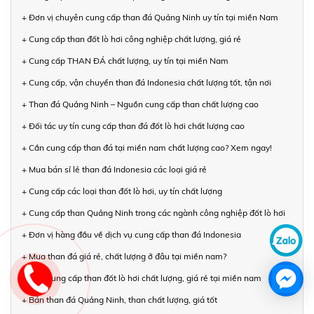
+ Đơn vị chuyên cung cấp than đá Quảng Ninh uy tín tại miền Nam
+ Cung cấp than đốt lò hơi công nghiệp chất lượng, giá rẻ
+ Cung cấp THAN ĐÁ chất lượng, uy tín tại miền Nam
+ Cung cấp, vận chuyển than đá Indonesia chất lượng tốt, tận nơi
+ Than đá Quảng Ninh – Nguồn cung cấp than chất lượng cao
+ Đối tác uy tín cung cấp than đá đốt lò hơi chất lượng cao
+ Cần cung cấp than đá tại miền nam chất lượng cao? Xem ngay!
+ Mua bán sỉ lẻ than đá Indonesia các loại giá rẻ
+ Cung cấp các loại than đốt lò hơi, uy tín chất lượng
+ Cung cấp than Quảng Ninh trong các ngành công nghiệp đốt lò hơi
+ Đơn vị hàng đầu về dịch vụ cung cấp than đá Indonesia
+ Mua than đá giá rẻ, chất lượng ở đâu tại miền nam?
+ Nhà cung cấp than đốt lò hơi chất lượng, giá rẻ tại miền nam
+ Bán than đá Quảng Ninh, than chất lượng, giá tốt