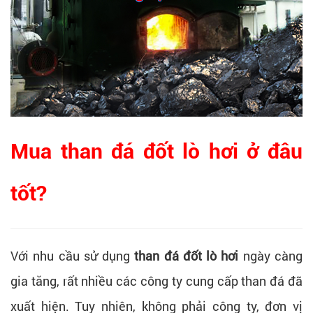
Mua than đá đốt lò hơi ở đâu
tốt?
Với nhu cầu sử dụng
than đá đốt lò hơi
ngày càng
gia tăng, rất nhiều các công ty cung cấp than đá đã
xuất hiện. Tuy nhiên, không phải công ty, đơn vị