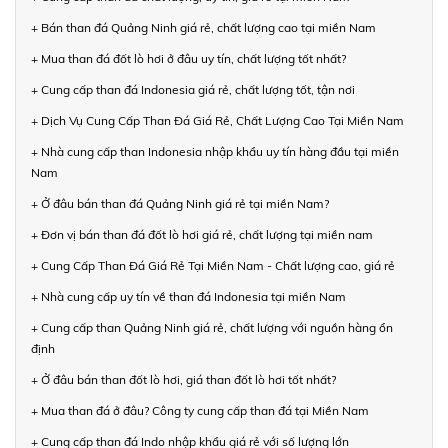
+ Bán than đá Quảng Ninh giá rẻ, chất lượng cao tại miền Nam
+ Mua than đá đốt lò hơi ở đâu uy tín, chất lượng tốt nhất?
+ Cung cấp than đá Indonesia giá rẻ, chất lượng tốt, tận nơi
+ Dịch Vụ Cung Cấp Than Đá Giá Rẻ, Chất Lượng Cao Tại Miền Nam
+ Nhà cung cấp than Indonesia nhập khẩu uy tín hàng đầu tại miền
Nam
+ Ở đâu bán than đá Quảng Ninh giá rẻ tại miền Nam?
+ Đơn vị bán than đá đốt lò hơi giá rẻ, chất lượng tại miền nam
+ Cung Cấp Than Đá Giá Rẻ Tại Miền Nam - Chất lượng cao, giá rẻ
+ Nhà cung cấp uy tín về than đá Indonesia tại miền Nam
+ Cung cấp than Quảng Ninh giá rẻ, chất lượng với nguồn hàng ổn
định
+ Ở đâu bán than đốt lò hơi, giá than đốt lò hơi tốt nhất?
+ Mua than đá ở đâu? Công ty cung cấp than đá tại Miền Nam
+ Cung cấp than đá Indo nhập khẩu giá rẻ với số lượng lớn