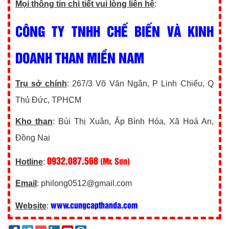
Mọi thông tin chi tiết vui lòng liên hệ
:
CÔNG TY TNHH CHẾ BIẾN VÀ KINH
DOANH THAN MIỀN NAM
Trụ sở chính
: 267/3 Võ Văn Ngân, P Linh Chiểu, Q
Thủ Đức, TPHCM
Kho than
: Bùi Thị Xuân, Ấp Bình Hóa, Xã Hoá An,
Đồng Nai
0932.087.568
(Mr. Sơn)
Hotline
:
Email
: philong0512@gmail.com
www.cungcapthanda.com
Website
: