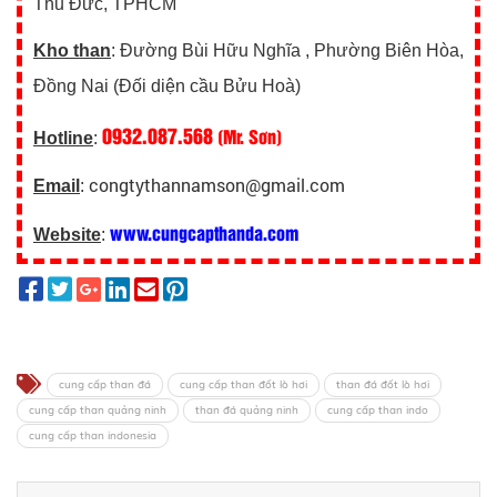
Thủ Đức, TPHCM
Kho than
: Đường Bùi Hữu Nghĩa , Phường Biên Hòa,
Đồng Nai (Đối diện cầu Bửu Hoà)
0932.087.568
(Mr. Sơn)
Hotline
:
congtythannamson@gmail.com
Email
:
www.cungcapthanda.com
Website
:
cung cấp than đá
cung cấp than đốt lò hơi
than đá đốt lò hơi
cung cấp than quảng ninh
than đá quảng ninh
cung cấp than indo
cung cấp than indonesia