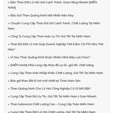
+ Bán Than Đốt Lò Hơi Giá Cạnh Tranh, Giao Hàng Nhanh [MIỀN
NAM]
+ Báo Giá Than Quảng Ninh Mới Nhất Hiện Nay
+ Chuyên Cung Cấp Than Đá Giá Cạnh Tranh, Chất Lượng Tại Miền
Nam
+ Công Ty Cung Cấp Than Indo Uy Tín Giá Tốt Tại Miền Nam
+ Than Đá Đốt Lò Hơi Giúp Doanh Nghiệp Tiết Kiệm Chi Phí Như Thế
Nào?
+ Vì Sao Than Quảng Ninh Được Nhiều Nhà Máy Lựa Chọn?
+ [MIỀN NAM] Nhà cung cấp than đá uy tín, giá tốt, chất lượng
+ Cung Cấp Than Indo Nhập Khẩu Chất Lượng, Giá Tốt Tại Miền Nam
+ Báo giá than đốt lò hơi mới nhất tại Than Nam Sơn
+ Than Quảng Ninh Cho Lò Hơi Công Nghiệp Có Gì Nổi Bật?
+ Cung Cấp Than Đá Uy Tín, Giá Tốt Tại Miền Nam | Giao Nhanh
+ Than Indonesia Chất Lượng Cao – Cung Cấp Toàn Miền Nam
+ Cung Cấp Than Đốt Lò Hơi Chất Lượng, Giá Tốt Tại Miền Nam