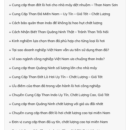
+ Cung cấp than đốt lò hơi cho nhà máy dệt nhuộm – Than Nam Sơn
+ Cung Cấp Than Đá Miền Nam – Uy Tín – Giá Tốt – Chất Lượng
+ Cách bảo quản than Indo để không bị hao hụt chất lượng
+ Cách Nhận Biết Than Quảng Ninh Thật – Tránh Than Trôi Nổi
+ Kinh nghiệm lựa chọn than đá phù hợp cho từng loại lò hơi
+ Tại sao doanh nghiệp Việt Nam vẫn ưu tiên sử dụng than đá?
+ Vì sao ngành công nghiệp Việt Nam ưa chuộng than Indo?
+ Cung cấp than Quảng Ninh số lượng lớn cho nhà máy
+ Cung Cấp Than Đốt Lò Hơi Uy Tín – Chất Lượng – Giá Tốt
+ Ưu điểm của than đá trong vận hành lò hơi công nghiệp
+ Chuyên Cung Cấp Than Indo Uy Tín, Chất Lượng Cao, Giá Tốt
+ Cung cấp than Quảng Ninh chất lượng với giá ưu đãi nhất
+ Chuyên cung cấp than đốt lò hơi chất lượng cao tại miền Nam
+ Đơn vị cung cấp than đá uy tín, chất lượng cao tại miền Nam