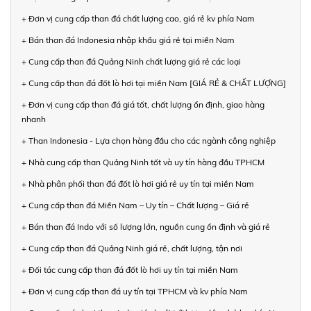
+ Đơn vị cung cấp than đá chất lượng cao, giá rẻ kv phía Nam
+ Bán than đá Indonesia nhập khẩu giá rẻ tại miền Nam
+ Cung cấp than đá Quảng Ninh chất lượng giá rẻ các loại
+ Cung cấp than đá đốt lò hơi tại miền Nam [GIÁ RẺ & CHẤT LƯỢNG]
+ Đơn vị cung cấp than đá giá tốt, chất lượng ổn định, giao hàng
nhanh
+ Than Indonesia - Lựa chọn hàng đầu cho các ngành công nghiệp
+ Nhà cung cấp than Quảng Ninh tốt và uy tín hàng đầu TPHCM
+ Nhà phân phối than đá đốt lò hơi giá rẻ uy tín tại miền Nam
+ Cung cấp than đá Miền Nam – Uy tín – Chất lượng – Giá rẻ
+ Bán than đá Indo với số lượng lớn, nguồn cung ổn định và giá rẻ
+ Cung cấp than đá Quảng Ninh giá rẻ, chất lượng, tận nơi
+ Đối tác cung cấp than đá đốt lò hơi uy tín tại miền Nam
+ Đơn vị cung cấp than đá uy tín tại TPHCM và kv phía Nam