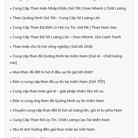
+ Cung Cấp Than Indo Nhập Khẩu Giá Tốt | Giao Nhanh | Chất Lượng
+ Than Quảng Ninh Giá Tốt – Cung Cấp Số Lượng Lớn
+ Cung Cấp Than Đá Đốt Lò Hơi Uy Tín, Giá Rẻ | Than Nam Sơn
+ Cung Cấp Than Đá Số Lượng Lớn – Giao Nhanh, Giá Cạnh Tranh
+ Than Indo cho lò hơi công nghiệp | Giá tốt 2026
+ Cung cấp than đá Quảng Ninh tại miền Nam [Giá rẻ - Chất lượng
cao]
+ Mua than đá đốt lò hơi ở đâu uy tín giá tốt nhất?
+ Đơn vị cung cấp than đá uy tín tại miền Nam [GIÁ TỐT]
+ Cung cấp than Indo giá rẻ – giải pháp nhiên liệu tối ưu
+ Đơn vị cung ứng than đá Quảng Ninh uy tín miền Nam
+ Chuyên cung cấp than đốt lò hơi số lượng lớn, giá rẻ kv phía Nam
+ Cung Cấp Than Đá Uy Tín, Chất Lượng Cao Tại Miền Nam
+ Yếu tố ảnh hưởng đến giá than Indo tại Việt Nam