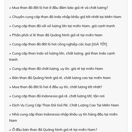
+ Mua than đá đốt lò hơi ở đâu đảm bảo giá rẻ và chất lượng?
+ Chuyên cung cấp than đá Indo nhập khẩu giá tốt nhất tại Miền Nam
+ Cung cấp than đá với số lượng lớn tại miền Nam, giá cạnh tranh
+ Phân phối sỉ lẻ than đá Quảng Ninh giá rẻ tại miền Nam
+ Cung cấp than đá đốt lò hơi công nghiệp các loại [GIÁ TỐT]
+ Cung cấp than Indo số lượng lớn, chất lượng, giá than Indo cạnh
tranh
+ Cung cấp than đá chất lượng, uy tín, giá rẻ tại miền Nam
+ Bán than đá Quảng Ninh giá rẻ, chất lượng cao tại miền Nam
+ Mua than đá đốt lò hơi ở đâu uy tín, chất lượng tốt nhất?
+ Cung cấp than đá Indonesia giá rẻ, chất lượng tốt, tận nơi
+ Dịch Vụ Cung Cấp Than Đá Giá Rẻ, Chất Lượng Cao Tại Miền Nam
+ Nhà cung cấp than Indonesia nhập khẩu uy tín hàng đầu tại miền
Nam
+ Ở đâu bán than đá Quảng Ninh giá rẻ tại miền Nam?