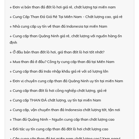
+ Đơn vị bán than đá đốt lò hơi giá rẻ, chất lượng tại miền nam
+ Cung Cấp Than Đá Giá Rẻ Tại Miền Nam - Chất lượng cao, giá rẻ
+ Nhà cung cấp uy tín về than đá Indonesia tại miền Nam
+ Cung cấp than Quảng Ninh giá rẻ, chất lượng với nguồn hàng ổn
định
+ Ở đâu bán than đốt lò hơi, giá than đốt lò hơi tốt nhất?
+ Mua than đá ở đâu? Công ty cung cấp than đá tại Miền Nam
+ Cung cấp than đá Indo nhập khẩu giá rẻ với số lượng lớn
+ Đơn vị chuyên cung cấp than đá Quảng Ninh uy tín tại miền Nam
+ Cung cấp than đốt lò hơi công nghiệp chất lượng, giá rẻ
+ Cung cấp THAN ĐÁ chất lượng, uy tín tại miền Nam
+ Cung cấp, vận chuyển than đá Indonesia chất lượng tốt, tận nơi
+ Than đá Quảng Ninh – Nguồn cung cấp than chất lượng cao
+ Đối tác uy tín cung cấp than đá đốt lò hơi chất lượng cao
+ Cần cung cấp than đá tại miền nam chất lượng cao? Xem ngay!