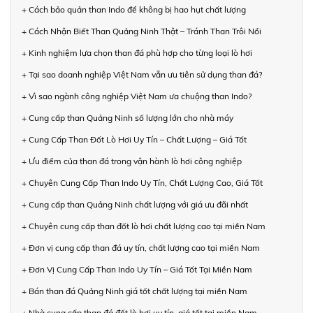
+ Cách bảo quản than Indo để không bị hao hụt chất lượng
+ Cách Nhận Biết Than Quảng Ninh Thật – Tránh Than Trôi Nổi
+ Kinh nghiệm lựa chọn than đá phù hợp cho từng loại lò hơi
+ Tại sao doanh nghiệp Việt Nam vẫn ưu tiên sử dụng than đá?
+ Vì sao ngành công nghiệp Việt Nam ưa chuộng than Indo?
+ Cung cấp than Quảng Ninh số lượng lớn cho nhà máy
+ Cung Cấp Than Đốt Lò Hơi Uy Tín – Chất Lượng – Giá Tốt
+ Ưu điểm của than đá trong vận hành lò hơi công nghiệp
+ Chuyên Cung Cấp Than Indo Uy Tín, Chất Lượng Cao, Giá Tốt
+ Cung cấp than Quảng Ninh chất lượng với giá ưu đãi nhất
+ Chuyên cung cấp than đốt lò hơi chất lượng cao tại miền Nam
+ Đơn vị cung cấp than đá uy tín, chất lượng cao tại miền Nam
+ Đơn Vị Cung Cấp Than Indo Uy Tín – Giá Tốt Tại Miền Nam
+ Bán than đá Quảng Ninh giá tốt chất lượng tại miền Nam
+ Nhà cung cấp than đá đốt lò hơi uy tín, giá tốt tại miền Nam