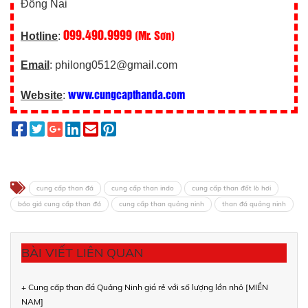
Đồng Nai
099.490.9999
(Mr. Sơn)
Hotline
:
Email
: philong0512@gmail.com
www.cungcapthanda.com
Website
:
cung cấp than đá
cung cấp than indo
cung cấp than đốt lò hơi
báo giá cung cấp than đá
cung cấp than quảng ninh
than đá quảng ninh
BÀI VIẾT LIÊN QUAN
+ Cung cấp than đá Quảng Ninh giá rẻ với số lượng lớn nhỏ [MIỀN
NAM]