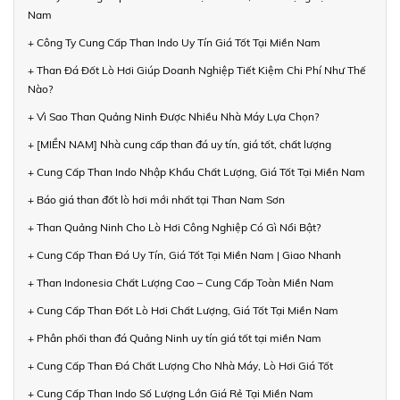
Nam
+ Công Ty Cung Cấp Than Indo Uy Tín Giá Tốt Tại Miền Nam
+ Than Đá Đốt Lò Hơi Giúp Doanh Nghiệp Tiết Kiệm Chi Phí Như Thế
Nào?
+ Vì Sao Than Quảng Ninh Được Nhiều Nhà Máy Lựa Chọn?
+ [MIỀN NAM] Nhà cung cấp than đá uy tín, giá tốt, chất lượng
+ Cung Cấp Than Indo Nhập Khẩu Chất Lượng, Giá Tốt Tại Miền Nam
+ Báo giá than đốt lò hơi mới nhất tại Than Nam Sơn
+ Than Quảng Ninh Cho Lò Hơi Công Nghiệp Có Gì Nổi Bật?
+ Cung Cấp Than Đá Uy Tín, Giá Tốt Tại Miền Nam | Giao Nhanh
+ Than Indonesia Chất Lượng Cao – Cung Cấp Toàn Miền Nam
+ Cung Cấp Than Đốt Lò Hơi Chất Lượng, Giá Tốt Tại Miền Nam
+ Phân phối than đá Quảng Ninh uy tín giá tốt tại miền Nam
+ Cung Cấp Than Đá Chất Lượng Cho Nhà Máy, Lò Hơi Giá Tốt
+ Cung Cấp Than Indo Số Lượng Lớn Giá Rẻ Tại Miền Nam