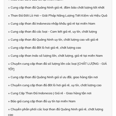
+ Cung cấp than đá Quảng Ninh giá rẻ, đảm bảo chất lượng tốt nhất
+ Than Đá Đốt Lò Hơi – Giải Pháp Năng Lượng Tiết Kiệm và Hiệu Quả
+ Cung cấp than đá Indonesia nhập khẩu giá rẻ tại miền Nam
+ Cung cấp than đá các loại - Cam kết giá rẻ, uy tín, chất lượng
+ Cung cấp than đá Quảng Ninh uy tín, chất lượng cao với giá rẻ
+ Cung cấp than đá đốt lò hơi giá rẻ, chất lượng cao
+ Cung cấp than Indo số lượng lớn, chất lượng, giá rẻ tại miền Nam
+ Chuyên cung cấp than đá số lượng lớn các loại [CHẤT LƯỢNG - GIÁ
TỐT]
+ Cung cấp than đá Quảng Ninh giá sỉ ưu đãi, giao hàng tận nơi
+ Chuyên cung cấp than đá đốt lò hơi giá rẻ, uy tín, chất lượng cao
+ Cung Cấp Than Đá Indonesia | Giá rẻ - Giao hàng tận nơi
+ Báo giá cung cấp than đá uy tín tại miền Nam
+ Chuyên phân phối các loại than đá Quảng Ninh giá rẻ, chất lượng
cao