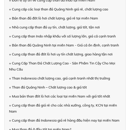
+ Đơn vị uy tín về cung cấp than đá Indo tại miền Nam
+ Cung cấp các loại than đá Quảng Ninh giá rẻ, chất lượng cao
+ Bán than đá đốt lò hơi chất lượng, giá rẻ tại miền Nam
+ Nhà cung cấp than đá uy tín, chất lượng, giá tốt, tận nơi
+ Cung cấp than Indo nhập khẩu với số lượng lớn, giá cả cạnh tranh
+ Bán than đá Quảng Ninh tại miền Nam - Giá cả ổn định, cạnh tranh
+ Cung cấp than đá đốt lò hơi uy tín chất lượng, giao hàng tận nơi
+ Cung Cấp Than Đá Chất Lượng Cao - Sản Phẩm Tin Cậy Cho Mọi
Nhu Cầu
+ Than Indonesia chất lượng cao, giá cạnh tranh nhất thị trường
+ Than đá Quảng Ninh – Chất lượng cao & giá tốt
+ Mua bán than đốt lò hơi các loại tại miền Nam với giá tốt nhất
+ Cung cấp than đá giá rẻ cho các nhà xưởng, công ty, KCN tại miền
Nam
+ Cung cấp than đá Indonesia giá rẻ hàng đầu hiện nay tại miền Nam
+ Mua than đá ở đâu tốt tại miền Nam?