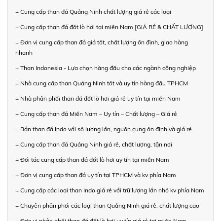
+ Cung cấp than đá Quảng Ninh chất lượng giá rẻ các loại
+ Cung cấp than đá đốt lò hơi tại miền Nam [GIÁ RẺ & CHẤT LƯỢNG]
+ Đơn vị cung cấp than đá giá tốt, chất lượng ổn định, giao hàng
nhanh
+ Than Indonesia - Lựa chọn hàng đầu cho các ngành công nghiệp
+ Nhà cung cấp than Quảng Ninh tốt và uy tín hàng đầu TPHCM
+ Nhà phân phối than đá đốt lò hơi giá rẻ uy tín tại miền Nam
+ Cung cấp than đá Miền Nam – Uy tín – Chất lượng – Giá rẻ
+ Bán than đá Indo với số lượng lớn, nguồn cung ổn định và giá rẻ
+ Cung cấp than đá Quảng Ninh giá rẻ, chất lượng, tận nơi
+ Đối tác cung cấp than đá đốt lò hơi uy tín tại miền Nam
+ Đơn vị cung cấp than đá uy tín tại TPHCM và kv phía Nam
+ Cung cấp các loại than Indo giá rẻ với trữ lượng lớn nhỏ kv phía Nam
+ Chuyên phân phối các loại than Quảng Ninh giá rẻ, chất lượng cao
+ Đơn vị phân phối than đá đốt lò hơi uy tín giá rẻ tại miền Nam