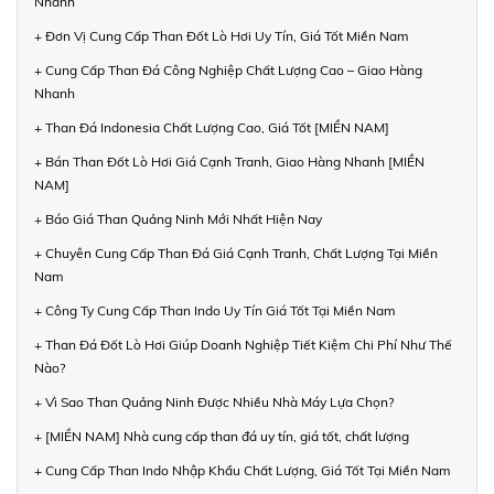
Nhanh
+ Đơn Vị Cung Cấp Than Đốt Lò Hơi Uy Tín, Giá Tốt Miền Nam
+ Cung Cấp Than Đá Công Nghiệp Chất Lượng Cao – Giao Hàng
Nhanh
+ Than Đá Indonesia Chất Lượng Cao, Giá Tốt [MIỀN NAM]
+ Bán Than Đốt Lò Hơi Giá Cạnh Tranh, Giao Hàng Nhanh [MIỀN
NAM]
+ Báo Giá Than Quảng Ninh Mới Nhất Hiện Nay
+ Chuyên Cung Cấp Than Đá Giá Cạnh Tranh, Chất Lượng Tại Miền
Nam
+ Công Ty Cung Cấp Than Indo Uy Tín Giá Tốt Tại Miền Nam
+ Than Đá Đốt Lò Hơi Giúp Doanh Nghiệp Tiết Kiệm Chi Phí Như Thế
Nào?
+ Vì Sao Than Quảng Ninh Được Nhiều Nhà Máy Lựa Chọn?
+ [MIỀN NAM] Nhà cung cấp than đá uy tín, giá tốt, chất lượng
+ Cung Cấp Than Indo Nhập Khẩu Chất Lượng, Giá Tốt Tại Miền Nam