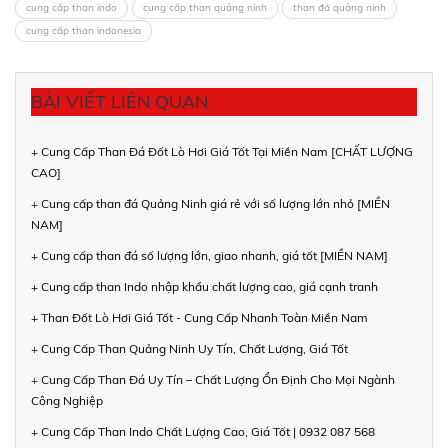
cung cấp than indo
cung cấp than quảng ninh
than đá quảng ninh
cung cấp than indonesia
BÀI VIẾT LIÊN QUAN
+ Cung Cấp Than Đá Đốt Lò Hơi Giá Tốt Tại Miền Nam [CHẤT LƯỢNG
CAO]
+ Cung cấp than đá Quảng Ninh giá rẻ với số lượng lớn nhỏ [MIỀN
NAM]
+ Cung cấp than đá số lượng lớn, giao nhanh, giá tốt [MIỀN NAM]
+ Cung cấp than Indo nhập khẩu chất lượng cao, giá cạnh tranh
+ Than Đốt Lò Hơi Giá Tốt - Cung Cấp Nhanh Toàn Miền Nam
+ Cung Cấp Than Quảng Ninh Uy Tín, Chất Lượng, Giá Tốt
+ Cung Cấp Than Đá Uy Tín – Chất Lượng Ổn Định Cho Mọi Ngành
Công Nghiệp
+ Cung Cấp Than Indo Chất Lượng Cao, Giá Tốt | 0932 087 568