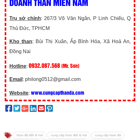
DOANH THAN MIỀN NAM
Trụ sở chính
: 267/3 Võ Văn Ngân, P Linh Chiểu, Q
Thủ Đức, TPHCM
Kho than
: Bùi Thị Xuân, Ấp Bình Hóa, Xã Hoá An,
Đồng Nai
0932.087.568
(Mr. Sơn)
Hotline
:
Email
: philong0512@gmail.com
www.cungcapthanda.com
Website
:
than đá đốt lò hơi
cung cấp than đốt lò hơi
cung cấp than đá