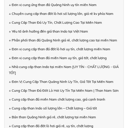
+ Đơn vị cung ứng than đá Quảng Ninh uy tín miền Nam
+ Chuyên cung cấp than đốt lò hơi số lượng lớn, giá rẻ kv phía Nam
+ Cung Cấp Than Đá Uy Tín, Chất Lượng Cao Tại Miền Nam
+ Yếu tố ảnh hưởng đến giá than Indo tại Việt Nam
+ Phân phối than đá Quảng Ninh giá rẻ, chất lượng cao tại miền Nam
+ Đơn vị cung cấp than đá đốt lò hơi uy tín, chất lượng miền Nam
+ Đơn vị cung cấp than đá miền Nam uy tín, giá tốt, chất lượng
+ Nhà cung cấp than Indo tại miền Nam [UY TÍN - CHẤT LƯỢNG - GIÁ
TỐT]
+ Đơn Vị Cung Cấp Than Quảng Ninh Uy Tín, Giá Tốt Tại Miền Nam
+ Cung Cấp Than Đá Đốt Lò Hơi Uy Tín Tại Miền Nam | Than Nam Sơn
+ Cung cấp than đá miền Nam chất lượng cao, giá cạnh tranh
+ Cung cấp than Indo số lượng lớn – Chất lượng – Giá tốt
+ Bán than Quảng Ninh giá rẻ, chất lượng tại miền Nam
+ Cung cấp than đá đốt lò hơi giá rẻ, uy tín, chất lượng