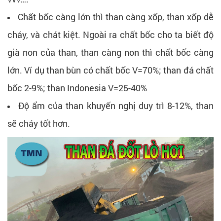
Chất bốc càng lớn thì than càng xốp, than xốp dễ
cháy, và chát kiệt. Ngoài ra chất bốc cho ta biết độ
già non của than, than càng non thì chất bốc càng
lớn. Ví dụ than bùn có chất bốc V=70%; than đá chất
bốc 2-9%; than Indonesia V=25-40%
Độ ẩm của than khuyến nghị duy trì 8-12%, than
sẽ cháy tốt hơn.