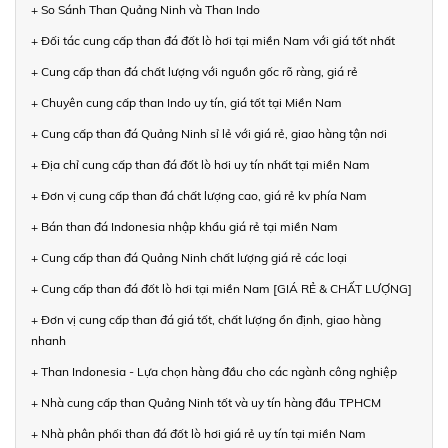
+ So Sánh Than Quảng Ninh và Than Indo
+ Đối tác cung cấp than đá đốt lò hơi tại miền Nam với giá tốt nhất
+ Cung cấp than đá chất lượng với nguồn gốc rõ ràng, giá rẻ
+ Chuyên cung cấp than Indo uy tín, giá tốt tại Miền Nam
+ Cung cấp than đá Quảng Ninh sỉ lẻ với giá rẻ, giao hàng tận nơi
+ Địa chỉ cung cấp than đá đốt lò hơi uy tín nhất tại miền Nam
+ Đơn vị cung cấp than đá chất lượng cao, giá rẻ kv phía Nam
+ Bán than đá Indonesia nhập khẩu giá rẻ tại miền Nam
+ Cung cấp than đá Quảng Ninh chất lượng giá rẻ các loại
+ Cung cấp than đá đốt lò hơi tại miền Nam [GIÁ RẺ & CHẤT LƯỢNG]
+ Đơn vị cung cấp than đá giá tốt, chất lượng ổn định, giao hàng
nhanh
+ Than Indonesia - Lựa chọn hàng đầu cho các ngành công nghiệp
+ Nhà cung cấp than Quảng Ninh tốt và uy tín hàng đầu TPHCM
+ Nhà phân phối than đá đốt lò hơi giá rẻ uy tín tại miền Nam