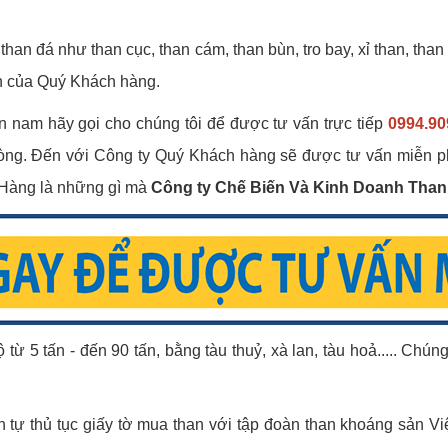
an đá như than cục, than cám, than bùn, tro bay, xỉ than, than x
ch của Quý Khách hàng.
 nam hãy gọi cho chúng tôi để được tư vấn trực tiếp
0994.90
òng. Đến với Công ty Quý Khách hàng sẽ được tư vấn miễn p
h Hàng là những gì mà
Công ty Chế Biến Và Kinh Doanh Tha
 5 tấn - đến 90 tấn, bằng tàu thuỷ, xà lan, tàu hoả..... Chú
nh tự thủ tục giấy tờ mua than với tập đoàn than khoáng sản V