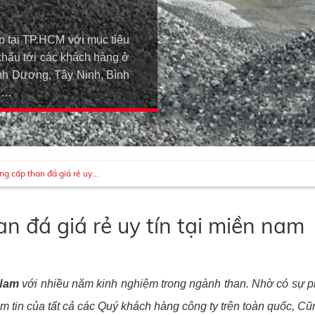
p tại TP.HCM với mục tiêu
khẩu tới các khách hàng ở
h Dương, Tây Ninh, Bình
An…
g cấp than đá giá rẻ uy...
n đá giá rẻ uy tín tại miền nam
 Nam
với nhiều năm kinh nghiệm trong ngành than. Nhờ có sự
m tin của tất cả các Quý khách hàng công ty trên toàn quốc, 