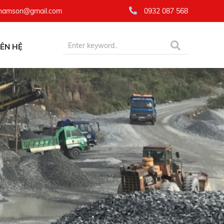
namson@gmail.com
0932 087 568
IÊN HỆ