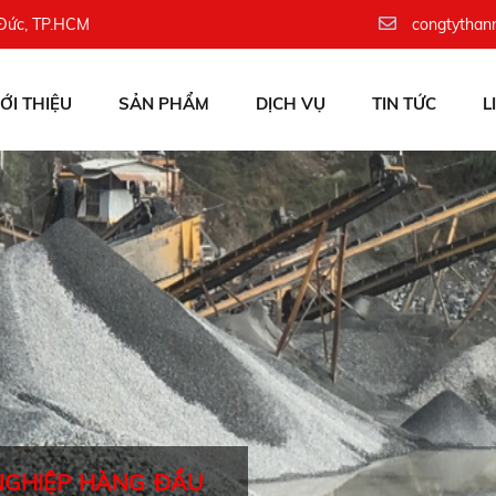
 Đức, TP.HCM
congtythan
IỚI THIỆU
SẢN PHẨM
DỊCH VỤ
TIN TỨC
L
NGHIỆP HÀNG ĐẦU