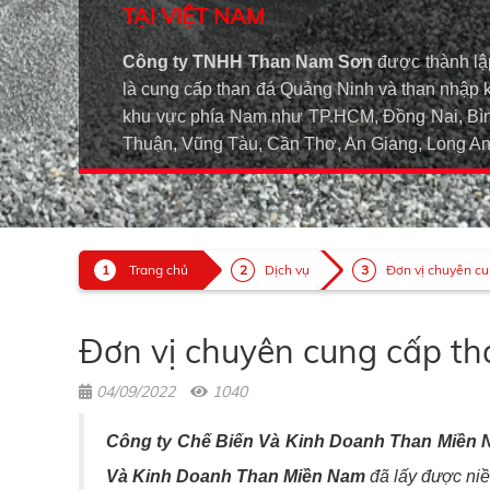
TẠI VIỆT NAM
Công ty TNHH Than Nam Sơn
được thành lậ
là cung cấp than đá Quảng Ninh và than nhập 
khu vực phía Nam như TP.HCM, Đồng Nai, Bìn
Thuận, Vũng Tàu, Cần Thơ, An Giang, Long 
Trang chủ
Dịch vụ
Đơn vị chuyên cun
Đơn vị chuyên cung cấp tha
04/09/2022
1040
Công ty Chế Biến Và Kinh Doanh Than Miền
Và Kinh Doanh Than Miền Nam
đã lấy được niề