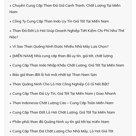
+ Chuyên Cung Cấp Than Đá Giá Cạnh Tranh, Chất Lượng Tại Miền
Nam
+ Công Ty Cung Cấp Than Indo Uy Tín Giá Tốt Tại Miền Nam
+ Than Đá Đốt Lò Hơi Giúp Doanh Nghiệp Tiết Kiệm Chi Phí Như Thế
Nào?
+ Vì Sao Than Quảng Ninh Được Nhiều Nhà Máy Lựa Chọn?
+ [MIỀN NAM] Nhà cung cấp than đá uy tín, giá tốt, chất lượng
+ Cung Cấp Than Indo Nhập Khẩu Chất Lượng, Giá Tốt Tại Miền Nam
+ Báo giá than đốt lò hơi mới nhất tại Than Nam Sơn
+ Than Quảng Ninh Cho Lò Hơi Công Nghiệp Có Gì Nổi Bật?
+ Cung Cấp Than Đá Uy Tín, Giá Tốt Tại Miền Nam | Giao Nhanh
+ Than Indonesia Chất Lượng Cao – Cung Cấp Toàn Miền Nam
+ Cung Cấp Than Đốt Lò Hơi Chất Lượng, Giá Tốt Tại Miền Nam
+ Phân phối than đá Quảng Ninh uy tín giá tốt tại miền Nam
+ Cung Cấp Than Đá Chất Lượng Cho Nhà Máy, Lò Hơi Giá Tốt