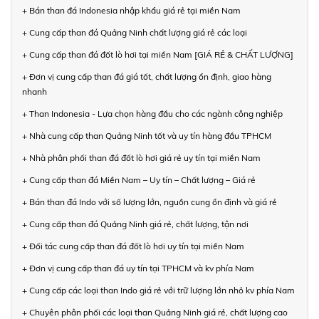
+ Bán than đá Indonesia nhập khẩu giá rẻ tại miền Nam
+ Cung cấp than đá Quảng Ninh chất lượng giá rẻ các loại
+ Cung cấp than đá đốt lò hơi tại miền Nam [GIÁ RẺ & CHẤT LƯỢNG]
+ Đơn vị cung cấp than đá giá tốt, chất lượng ổn định, giao hàng
nhanh
+ Than Indonesia - Lựa chọn hàng đầu cho các ngành công nghiệp
+ Nhà cung cấp than Quảng Ninh tốt và uy tín hàng đầu TPHCM
+ Nhà phân phối than đá đốt lò hơi giá rẻ uy tín tại miền Nam
+ Cung cấp than đá Miền Nam – Uy tín – Chất lượng – Giá rẻ
+ Bán than đá Indo với số lượng lớn, nguồn cung ổn định và giá rẻ
+ Cung cấp than đá Quảng Ninh giá rẻ, chất lượng, tận nơi
+ Đối tác cung cấp than đá đốt lò hơi uy tín tại miền Nam
+ Đơn vị cung cấp than đá uy tín tại TPHCM và kv phía Nam
+ Cung cấp các loại than Indo giá rẻ với trữ lượng lớn nhỏ kv phía Nam
+ Chuyên phân phối các loại than Quảng Ninh giá rẻ, chất lượng cao