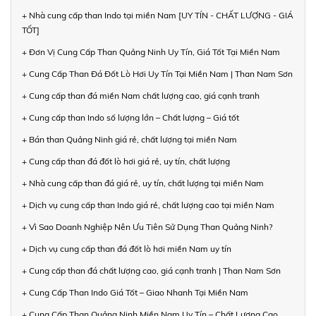
+ Nhà cung cấp than Indo tại miền Nam [UY TÍN - CHẤT LƯỢNG - GIÁ
TỐT]
+ Đơn Vị Cung Cấp Than Quảng Ninh Uy Tín, Giá Tốt Tại Miền Nam
+ Cung Cấp Than Đá Đốt Lò Hơi Uy Tín Tại Miền Nam | Than Nam Sơn
+ Cung cấp than đá miền Nam chất lượng cao, giá cạnh tranh
+ Cung cấp than Indo số lượng lớn – Chất lượng – Giá tốt
+ Bán than Quảng Ninh giá rẻ, chất lượng tại miền Nam
+ Cung cấp than đá đốt lò hơi giá rẻ, uy tín, chất lượng
+ Nhà cung cấp than đá giá rẻ, uy tín, chất lượng tại miền Nam
+ Dịch vụ cung cấp than Indo giá rẻ, chất lượng cao tại miền Nam
+ Vì Sao Doanh Nghiệp Nên Ưu Tiên Sử Dụng Than Quảng Ninh?
+ Dịch vụ cung cấp than đá đốt lò hơi miền Nam uy tín
+ Cung cấp than đá chất lượng cao, giá cạnh tranh | Than Nam Sơn
+ Cung Cấp Than Indo Giá Tốt – Giao Nhanh Tại Miền Nam
+ Cung Cấp Than Quảng Ninh Miền Nam Uy Tín – Chất Lượng Cao