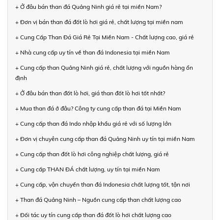
+ Ở đâu bán than đá Quảng Ninh giá rẻ tại miền Nam?
+ Đơn vị bán than đá đốt lò hơi giá rẻ, chất lượng tại miền nam
+ Cung Cấp Than Đá Giá Rẻ Tại Miền Nam - Chất lượng cao, giá rẻ
+ Nhà cung cấp uy tín về than đá Indonesia tại miền Nam
+ Cung cấp than Quảng Ninh giá rẻ, chất lượng với nguồn hàng ổn
định
+ Ở đâu bán than đốt lò hơi, giá than đốt lò hơi tốt nhất?
+ Mua than đá ở đâu? Công ty cung cấp than đá tại Miền Nam
+ Cung cấp than đá Indo nhập khẩu giá rẻ với số lượng lớn
+ Đơn vị chuyên cung cấp than đá Quảng Ninh uy tín tại miền Nam
+ Cung cấp than đốt lò hơi công nghiệp chất lượng, giá rẻ
+ Cung cấp THAN ĐÁ chất lượng, uy tín tại miền Nam
+ Cung cấp, vận chuyển than đá Indonesia chất lượng tốt, tận nơi
+ Than đá Quảng Ninh – Nguồn cung cấp than chất lượng cao
+ Đối tác uy tín cung cấp than đá đốt lò hơi chất lượng cao