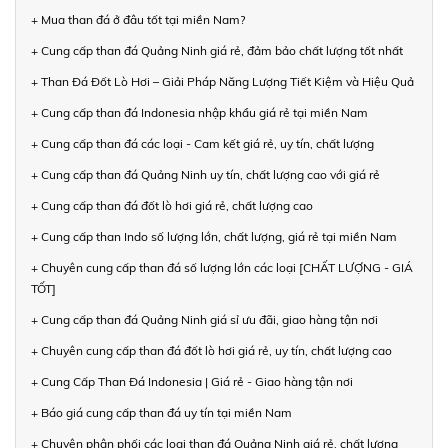
+ Mua than đá ở đâu tốt tại miền Nam?
+ Cung cấp than đá Quảng Ninh giá rẻ, đảm bảo chất lượng tốt nhất
+ Than Đá Đốt Lò Hơi – Giải Pháp Năng Lượng Tiết Kiệm và Hiệu Quả
+ Cung cấp than đá Indonesia nhập khẩu giá rẻ tại miền Nam
+ Cung cấp than đá các loại - Cam kết giá rẻ, uy tín, chất lượng
+ Cung cấp than đá Quảng Ninh uy tín, chất lượng cao với giá rẻ
+ Cung cấp than đá đốt lò hơi giá rẻ, chất lượng cao
+ Cung cấp than Indo số lượng lớn, chất lượng, giá rẻ tại miền Nam
+ Chuyên cung cấp than đá số lượng lớn các loại [CHẤT LƯỢNG - GIÁ
TỐT]
+ Cung cấp than đá Quảng Ninh giá sỉ ưu đãi, giao hàng tận nơi
+ Chuyên cung cấp than đá đốt lò hơi giá rẻ, uy tín, chất lượng cao
+ Cung Cấp Than Đá Indonesia | Giá rẻ - Giao hàng tận nơi
+ Báo giá cung cấp than đá uy tín tại miền Nam
+ Chuyên phân phối các loại than đá Quảng Ninh giá rẻ, chất lượng