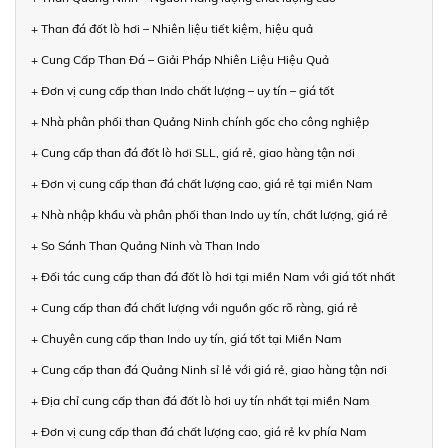
+ Than đá đốt lò hơi – Nhiên liệu tiết kiệm, hiệu quả
+ Cung Cấp Than Đá – Giải Pháp Nhiên Liệu Hiệu Quả
+ Đơn vị cung cấp than Indo chất lượng – uy tín – giá tốt
+ Nhà phân phối than Quảng Ninh chính gốc cho công nghiệp
+ Cung cấp than đá đốt lò hơi SLL, giá rẻ, giao hàng tận nơi
+ Đơn vị cung cấp than đá chất lượng cao, giá rẻ tại miền Nam
+ Nhà nhập khẩu và phân phối than Indo uy tín, chất lượng, giá rẻ
+ So Sánh Than Quảng Ninh và Than Indo
+ Đối tác cung cấp than đá đốt lò hơi tại miền Nam với giá tốt nhất
+ Cung cấp than đá chất lượng với nguồn gốc rõ ràng, giá rẻ
+ Chuyên cung cấp than Indo uy tín, giá tốt tại Miền Nam
+ Cung cấp than đá Quảng Ninh sỉ lẻ với giá rẻ, giao hàng tận nơi
+ Địa chỉ cung cấp than đá đốt lò hơi uy tín nhất tại miền Nam
+ Đơn vị cung cấp than đá chất lượng cao, giá rẻ kv phía Nam