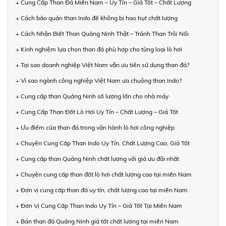
+ Cung Cấp Than Đá Miền Nam – Uy Tín – Giá Tốt – Chất Lượng
+ Cách bảo quản than Indo để không bị hao hụt chất lượng
+ Cách Nhận Biết Than Quảng Ninh Thật – Tránh Than Trôi Nổi
+ Kinh nghiệm lựa chọn than đá phù hợp cho từng loại lò hơi
+ Tại sao doanh nghiệp Việt Nam vẫn ưu tiên sử dụng than đá?
+ Vì sao ngành công nghiệp Việt Nam ưa chuộng than Indo?
+ Cung cấp than Quảng Ninh số lượng lớn cho nhà máy
+ Cung Cấp Than Đốt Lò Hơi Uy Tín – Chất Lượng – Giá Tốt
+ Ưu điểm của than đá trong vận hành lò hơi công nghiệp
+ Chuyên Cung Cấp Than Indo Uy Tín, Chất Lượng Cao, Giá Tốt
+ Cung cấp than Quảng Ninh chất lượng với giá ưu đãi nhất
+ Chuyên cung cấp than đốt lò hơi chất lượng cao tại miền Nam
+ Đơn vị cung cấp than đá uy tín, chất lượng cao tại miền Nam
+ Đơn Vị Cung Cấp Than Indo Uy Tín – Giá Tốt Tại Miền Nam
+ Bán than đá Quảng Ninh giá tốt chất lượng tại miền Nam