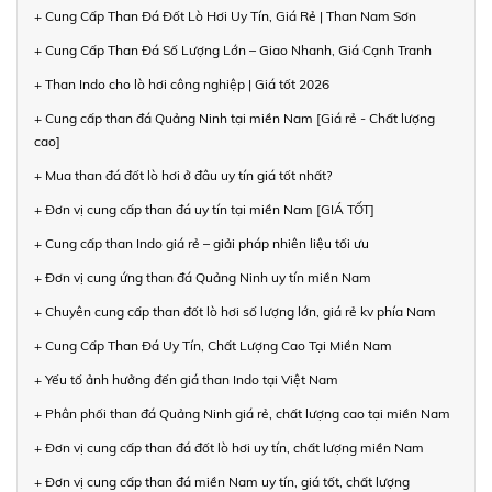
+ Cung Cấp Than Đá Đốt Lò Hơi Uy Tín, Giá Rẻ | Than Nam Sơn
+ Cung Cấp Than Đá Số Lượng Lớn – Giao Nhanh, Giá Cạnh Tranh
+ Than Indo cho lò hơi công nghiệp | Giá tốt 2026
+ Cung cấp than đá Quảng Ninh tại miền Nam [Giá rẻ - Chất lượng
cao]
+ Mua than đá đốt lò hơi ở đâu uy tín giá tốt nhất?
+ Đơn vị cung cấp than đá uy tín tại miền Nam [GIÁ TỐT]
+ Cung cấp than Indo giá rẻ – giải pháp nhiên liệu tối ưu
+ Đơn vị cung ứng than đá Quảng Ninh uy tín miền Nam
+ Chuyên cung cấp than đốt lò hơi số lượng lớn, giá rẻ kv phía Nam
+ Cung Cấp Than Đá Uy Tín, Chất Lượng Cao Tại Miền Nam
+ Yếu tố ảnh hưởng đến giá than Indo tại Việt Nam
+ Phân phối than đá Quảng Ninh giá rẻ, chất lượng cao tại miền Nam
+ Đơn vị cung cấp than đá đốt lò hơi uy tín, chất lượng miền Nam
+ Đơn vị cung cấp than đá miền Nam uy tín, giá tốt, chất lượng