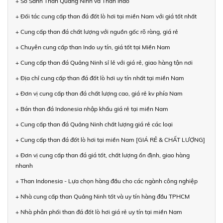
+ So Sánh Than Quảng Ninh và Than Indo
+ Đối tác cung cấp than đá đốt lò hơi tại miền Nam với giá tốt nhất
+ Cung cấp than đá chất lượng với nguồn gốc rõ ràng, giá rẻ
+ Chuyên cung cấp than Indo uy tín, giá tốt tại Miền Nam
+ Cung cấp than đá Quảng Ninh sỉ lẻ với giá rẻ, giao hàng tận nơi
+ Địa chỉ cung cấp than đá đốt lò hơi uy tín nhất tại miền Nam
+ Đơn vị cung cấp than đá chất lượng cao, giá rẻ kv phía Nam
+ Bán than đá Indonesia nhập khẩu giá rẻ tại miền Nam
+ Cung cấp than đá Quảng Ninh chất lượng giá rẻ các loại
+ Cung cấp than đá đốt lò hơi tại miền Nam [GIÁ RẺ & CHẤT LƯỢNG]
+ Đơn vị cung cấp than đá giá tốt, chất lượng ổn định, giao hàng
nhanh
+ Than Indonesia - Lựa chọn hàng đầu cho các ngành công nghiệp
+ Nhà cung cấp than Quảng Ninh tốt và uy tín hàng đầu TPHCM
+ Nhà phân phối than đá đốt lò hơi giá rẻ uy tín tại miền Nam