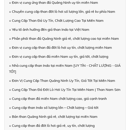
+ Đơn vị cung ứng than đá Quảng Ninh uy tín miền Nam
+ Chuyên cung cấp than đốt lò hơi số lượng lớn, giá rẻ kv phía Nam
+ Cung Cấp Than Đá Uy Tín, Chất Lượng Cao Tại Miền Nam
+ Yếu tố ảnh hưởng đến giá than Indo tại Việt Nam
+ Phân phối than đá Quảng Ninh giá rẻ, chất lượng cao tại miền Nam
+ Đơn vị cung cấp than đá đốt lò hơi uy tín, chất lượng miền Nam
+ Đơn vị cung cấp than đá miền Nam uy tín, giá tốt, chất lượng
+ Nhà cung cấp than Indo tại miền Nam [UY TÍN - CHẤT LƯỢNG - GIÁ
TỐT]
+ Đơn Vị Cung Cấp Than Quảng Ninh Uy Tín, Giá Tốt Tại Miền Nam
+ Cung Cấp Than Đá Đốt Lò Hơi Uy Tín Tại Miền Nam | Than Nam Sơn
+ Cung cấp than đá miền Nam chất lượng cao, giá cạnh tranh
+ Cung cấp than Indo số lượng lớn – Chất lượng – Giá tốt
+ Bán than Quảng Ninh giá rẻ, chất lượng tại miền Nam
+ Cung cấp than đá đốt lò hơi giá rẻ, uy tín, chất lượng