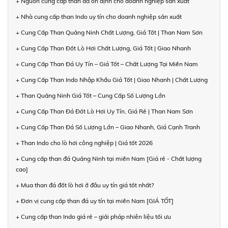
+ Nguồn cung cấp than đá ổn định cho doanh nghiệp sản xuất
+ Nhà cung cấp than Indo uy tín cho doanh nghiệp sản xuất
+ Cung Cấp Than Quảng Ninh Chất Lượng, Giá Tốt | Than Nam Sơn
+ Cung Cấp Than Đốt Lò Hơi Chất Lượng, Giá Tốt | Giao Nhanh
+ Cung Cấp Than Đá Uy Tín – Giá Tốt – Chất Lượng Tại Miền Nam
+ Cung Cấp Than Indo Nhập Khẩu Giá Tốt | Giao Nhanh | Chất Lượng
+ Than Quảng Ninh Giá Tốt – Cung Cấp Số Lượng Lớn
+ Cung Cấp Than Đá Đốt Lò Hơi Uy Tín, Giá Rẻ | Than Nam Sơn
+ Cung Cấp Than Đá Số Lượng Lớn – Giao Nhanh, Giá Cạnh Tranh
+ Than Indo cho lò hơi công nghiệp | Giá tốt 2026
+ Cung cấp than đá Quảng Ninh tại miền Nam [Giá rẻ - Chất lượng
cao]
+ Mua than đá đốt lò hơi ở đâu uy tín giá tốt nhất?
+ Đơn vị cung cấp than đá uy tín tại miền Nam [GIÁ TỐT]
+ Cung cấp than Indo giá rẻ – giải pháp nhiên liệu tối ưu