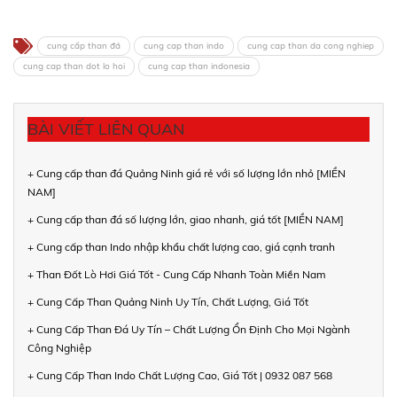
cung cấp than đá
cung cap than indo
cung cap than da cong nghiep
cung cap than dot lo hoi
cung cap than indonesia
BÀI VIẾT LIÊN QUAN
+ Cung cấp than đá Quảng Ninh giá rẻ với số lượng lớn nhỏ [MIỀN
NAM]
+ Cung cấp than đá số lượng lớn, giao nhanh, giá tốt [MIỀN NAM]
+ Cung cấp than Indo nhập khẩu chất lượng cao, giá cạnh tranh
+ Than Đốt Lò Hơi Giá Tốt - Cung Cấp Nhanh Toàn Miền Nam
+ Cung Cấp Than Quảng Ninh Uy Tín, Chất Lượng, Giá Tốt
+ Cung Cấp Than Đá Uy Tín – Chất Lượng Ổn Định Cho Mọi Ngành
Công Nghiệp
+ Cung Cấp Than Indo Chất Lượng Cao, Giá Tốt | 0932 087 568