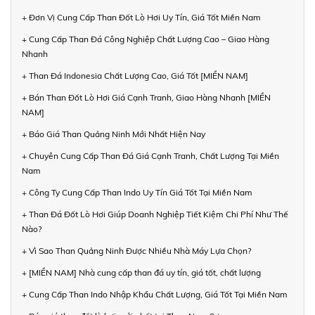
+ Đơn Vị Cung Cấp Than Đốt Lò Hơi Uy Tín, Giá Tốt Miền Nam
+ Cung Cấp Than Đá Công Nghiệp Chất Lượng Cao – Giao Hàng
Nhanh
+ Than Đá Indonesia Chất Lượng Cao, Giá Tốt [MIỀN NAM]
+ Bán Than Đốt Lò Hơi Giá Cạnh Tranh, Giao Hàng Nhanh [MIỀN
NAM]
+ Báo Giá Than Quảng Ninh Mới Nhất Hiện Nay
+ Chuyên Cung Cấp Than Đá Giá Cạnh Tranh, Chất Lượng Tại Miền
Nam
+ Công Ty Cung Cấp Than Indo Uy Tín Giá Tốt Tại Miền Nam
+ Than Đá Đốt Lò Hơi Giúp Doanh Nghiệp Tiết Kiệm Chi Phí Như Thế
Nào?
+ Vì Sao Than Quảng Ninh Được Nhiều Nhà Máy Lựa Chọn?
+ [MIỀN NAM] Nhà cung cấp than đá uy tín, giá tốt, chất lượng
+ Cung Cấp Than Indo Nhập Khẩu Chất Lượng, Giá Tốt Tại Miền Nam