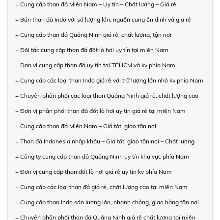
+ Cung cấp than đá Miền Nam – Uy tín – Chất lượng – Giá rẻ
+ Bán than đá Indo với số lượng lớn, nguồn cung ổn định và giá rẻ
+ Cung cấp than đá Quảng Ninh giá rẻ, chất lượng, tận nơi
+ Đối tác cung cấp than đá đốt lò hơi uy tín tại miền Nam
+ Đơn vị cung cấp than đá uy tín tại TPHCM và kv phía Nam
+ Cung cấp các loại than Indo giá rẻ với trữ lượng lớn nhỏ kv phía Nam
+ Chuyên phân phối các loại than Quảng Ninh giá rẻ, chất lượng cao
+ Đơn vị phân phối than đá đốt lò hơi uy tín giá rẻ tại miền Nam
+ Cung cấp than đá Miền Nam – Giá tốt, giao tận nơi
+ Than đá Indonesia nhập khẩu – Giá tốt, giao tận nơi – Chất lượng
+ Công ty cung cấp than đá Quảng Ninh uy tín khu vực phía Nam
+ Đơn vị cung cấp than đốt lò hơi giá rẻ uy tín kv phía Nam
+ Cung cấp các loại than đá giá rẻ, chất lượng cao tại miền Nam
+ Cung cấp than Indo sản lượng lớn, nhanh chóng, giao hàng tận nơi
+ Chuyên phân phối than đá Quảng Ninh giá rẻ chất lượng tại miền