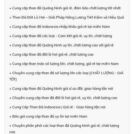
+ Cung cấp than đá Quảng Ninh giá rẻ, đảm bảo chất lượng tốt nhất
+ Than Đá Đốt Lò Hơi – Giải Pháp Năng Lượng Tiết Kiệm và Hiệu Quả
+ Cung cấp than đá Indonesia nhập khẩu giá rẻ tại miền Nam
+ Cung cấp than đá các loại - Cam kết giá rẻ, uy tín, chất lượng
+ Cung cấp than đá Quảng Ninh uy tín, chất lượng cao với giá rẻ
+ Cung cấp than đá đốt lò hơi giá rẻ, chất lượng cao
+ Cung cấp than Indo số lượng lớn, chất lượng, giá rẻ tại miền Nam
+ Chuyên cung cấp than đá số lượng lớn các loại [CHẤT LƯỢNG - GIÁ
TỐT]
+ Cung cấp than đá Quảng Ninh giá sỉ ưu đãi, giao hàng tận nơi
+ Chuyên cung cấp than đá đốt lò hơi giá rẻ, uy tín, chất lượng cao
+ Cung Cấp Than Đá Indonesia | Giá rẻ - Giao hàng tận nơi
+ Báo giá cung cấp than đá uy tín tại miền Nam
+ Chuyên phân phối các loại than đá Quảng Ninh giá rẻ, chất lượng
cao