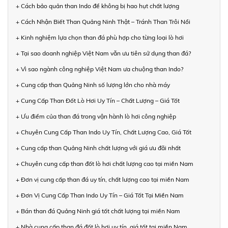
+ Cách bảo quản than Indo để không bị hao hụt chất lượng
+ Cách Nhận Biết Than Quảng Ninh Thật – Tránh Than Trôi Nổi
+ Kinh nghiệm lựa chọn than đá phù hợp cho từng loại lò hơi
+ Tại sao doanh nghiệp Việt Nam vẫn ưu tiên sử dụng than đá?
+ Vì sao ngành công nghiệp Việt Nam ưa chuộng than Indo?
+ Cung cấp than Quảng Ninh số lượng lớn cho nhà máy
+ Cung Cấp Than Đốt Lò Hơi Uy Tín – Chất Lượng – Giá Tốt
+ Ưu điểm của than đá trong vận hành lò hơi công nghiệp
+ Chuyên Cung Cấp Than Indo Uy Tín, Chất Lượng Cao, Giá Tốt
+ Cung cấp than Quảng Ninh chất lượng với giá ưu đãi nhất
+ Chuyên cung cấp than đốt lò hơi chất lượng cao tại miền Nam
+ Đơn vị cung cấp than đá uy tín, chất lượng cao tại miền Nam
+ Đơn Vị Cung Cấp Than Indo Uy Tín – Giá Tốt Tại Miền Nam
+ Bán than đá Quảng Ninh giá tốt chất lượng tại miền Nam
+ Nhà cung cấp than đá đốt lò hơi uy tín, giá tốt tại miền Nam