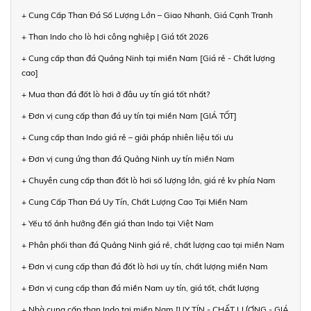
+ Cung Cấp Than Đá Số Lượng Lớn – Giao Nhanh, Giá Cạnh Tranh
+ Than Indo cho lò hơi công nghiệp | Giá tốt 2026
+ Cung cấp than đá Quảng Ninh tại miền Nam [Giá rẻ - Chất lượng
cao]
+ Mua than đá đốt lò hơi ở đâu uy tín giá tốt nhất?
+ Đơn vị cung cấp than đá uy tín tại miền Nam [GIÁ TỐT]
+ Cung cấp than Indo giá rẻ – giải pháp nhiên liệu tối ưu
+ Đơn vị cung ứng than đá Quảng Ninh uy tín miền Nam
+ Chuyên cung cấp than đốt lò hơi số lượng lớn, giá rẻ kv phía Nam
+ Cung Cấp Than Đá Uy Tín, Chất Lượng Cao Tại Miền Nam
+ Yếu tố ảnh hưởng đến giá than Indo tại Việt Nam
+ Phân phối than đá Quảng Ninh giá rẻ, chất lượng cao tại miền Nam
+ Đơn vị cung cấp than đá đốt lò hơi uy tín, chất lượng miền Nam
+ Đơn vị cung cấp than đá miền Nam uy tín, giá tốt, chất lượng
+ Nhà cung cấp than Indo tại miền Nam [UY TÍN - CHẤT LƯỢNG - GIÁ