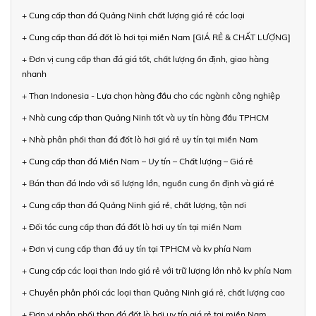
+ Cung cấp than đá Quảng Ninh chất lượng giá rẻ các loại
+ Cung cấp than đá đốt lò hơi tại miền Nam [GIÁ RẺ & CHẤT LƯỢNG]
+ Đơn vị cung cấp than đá giá tốt, chất lượng ổn định, giao hàng
nhanh
+ Than Indonesia - Lựa chọn hàng đầu cho các ngành công nghiệp
+ Nhà cung cấp than Quảng Ninh tốt và uy tín hàng đầu TPHCM
+ Nhà phân phối than đá đốt lò hơi giá rẻ uy tín tại miền Nam
+ Cung cấp than đá Miền Nam – Uy tín – Chất lượng – Giá rẻ
+ Bán than đá Indo với số lượng lớn, nguồn cung ổn định và giá rẻ
+ Cung cấp than đá Quảng Ninh giá rẻ, chất lượng, tận nơi
+ Đối tác cung cấp than đá đốt lò hơi uy tín tại miền Nam
+ Đơn vị cung cấp than đá uy tín tại TPHCM và kv phía Nam
+ Cung cấp các loại than Indo giá rẻ với trữ lượng lớn nhỏ kv phía Nam
+ Chuyên phân phối các loại than Quảng Ninh giá rẻ, chất lượng cao
+ Đơn vị phân phối than đá đốt lò hơi uy tín giá rẻ tại miền Nam