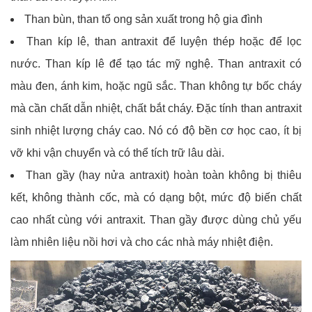
Than bùn, than tổ ong sản xuất trong hộ gia đình
Than kíp lê, than antraxit để luyện thép hoặc để lọc
nước. Than kíp lê để tạo tác mỹ nghệ. Than antraxit có
màu đen, ánh kim, hoặc ngũ sắc. Than không tự bốc cháy
mà cần chất dẫn nhiệt, chất bắt cháy. Đặc tính than antraxit
sinh nhiệt lượng cháy cao. Nó có độ bền cơ học cao, ít bị
vỡ khi vận chuyển và có thể tích trữ lâu dài.
Than gầy (hay nửa antraxit) hoàn toàn không bị thiêu
kết, không thành cốc, mà có dạng bột, mức độ biến chất
cao nhất cùng với antraxit. Than gầy được dùng chủ yếu
làm nhiên liệu nồi hơi và cho các nhà máy nhiệt điện.