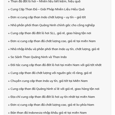
+ Than đá đốt lò hơi – Nhiên liệu tiết kiệm, hiệu quả
+ Cung Cấp Than Đá – Giải Pháp Nhiên Liệu Hiệu Quả
+ Đơn vị cung cấp than Indo chất lượng – uy tín – giá tốt
+ Nhà phân phối than Quảng Ninh chính gốc cho công nghiệp
+ Cung cấp than đá đốt lò hơi SLL, giá rẻ, giao hàng tận nơi
+ Đơn vị cung cấp than đá chất lượng cao, giá rẻ tại miền Nam
+ Nhà nhập khẩu và phân phối than Indo uy tín, chất lượng, giá rẻ
+ So Sánh Than Quảng Ninh và Than Indo
+ Đối tác cung cấp than đá đốt lò hơi tại miền Nam với giá tốt nhất
+ Cung cấp than đá chất lượng với nguồn gốc rõ ràng, giá rẻ
+ Chuyên cung cấp than Indo uy tín, giá tốt tại Miền Nam
+ Cung cấp than đá Quảng Ninh sỉ lẻ với giá rẻ, giao hàng tận nơi
+ Địa chỉ cung cấp than đá đốt lò hơi uy tín nhất tại miền Nam
+ Đơn vị cung cấp than đá chất lượng cao, giá rẻ kv phía Nam
+ Bán than đá Indonesia nhập khẩu giá rẻ tại miền Nam