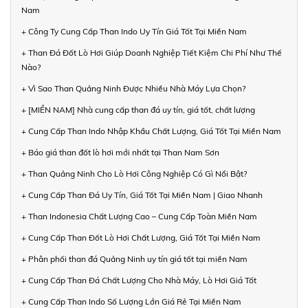
Nam
+ Công Ty Cung Cấp Than Indo Uy Tín Giá Tốt Tại Miền Nam
+ Than Đá Đốt Lò Hơi Giúp Doanh Nghiệp Tiết Kiệm Chi Phí Như Thế
Nào?
+ Vì Sao Than Quảng Ninh Được Nhiều Nhà Máy Lựa Chọn?
+ [MIỀN NAM] Nhà cung cấp than đá uy tín, giá tốt, chất lượng
+ Cung Cấp Than Indo Nhập Khẩu Chất Lượng, Giá Tốt Tại Miền Nam
+ Báo giá than đốt lò hơi mới nhất tại Than Nam Sơn
+ Than Quảng Ninh Cho Lò Hơi Công Nghiệp Có Gì Nổi Bật?
+ Cung Cấp Than Đá Uy Tín, Giá Tốt Tại Miền Nam | Giao Nhanh
+ Than Indonesia Chất Lượng Cao – Cung Cấp Toàn Miền Nam
+ Cung Cấp Than Đốt Lò Hơi Chất Lượng, Giá Tốt Tại Miền Nam
+ Phân phối than đá Quảng Ninh uy tín giá tốt tại miền Nam
+ Cung Cấp Than Đá Chất Lượng Cho Nhà Máy, Lò Hơi Giá Tốt
+ Cung Cấp Than Indo Số Lượng Lớn Giá Rẻ Tại Miền Nam