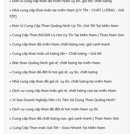
+ Đơn vị cung cấp than đá miền Nam uy tín, giá tốt, chất lượng
+ Nhà cung cấp than Indo tại miền Nam [UY TÍN - CHẤT LƯỢNG - GIÁ
TỐT]
+ Đơn Vị Cung Cấp Than Quảng Ninh Uy Tín, Giá Tốt Tại Miền Nam
+ Cung Cấp Than Đá Đốt Lò Hơi Uy Tín Tại Miền Nam | Than Nam Sơn
+ Cung cấp than đá miền Nam chất lượng cao, giá cạnh tranh
+ Cung cấp than Indo số lượng lớn – Chất lượng – Giá tốt
+ Bán than Quảng Ninh giá rẻ, chất lượng tại miền Nam
+ Cung cấp than đá đốt lò hơi giá rẻ, uy tín, chất lượng
+ Nhà cung cấp than đá giá rẻ, uy tín, chất lượng tại miền Nam
+ Dịch vụ cung cấp than Indo giá rẻ, chất lượng cao tại miền Nam
+ Vì Sao Doanh Nghiệp Nên Ưu Tiên Sử Dụng Than Quảng Ninh?
+ Dịch vụ cung cấp than đá đốt lò hơi miền Nam uy tín
+ Cung cấp than đá chất lượng cao, giá cạnh tranh | Than Nam Sơn
+ Cung Cấp Than Indo Giá Tốt – Giao Nhanh Tại Miền Nam