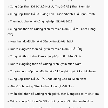
+ Cung Cấp Than Đá Đốt Lò Hơi Uy Tín, Giá Rẻ | Than Nam Sơn
+ Cung Cấp Than Đá Số Lượng Lớn – Giao Nhanh, Giá Cạnh Tranh
+ Than Indo cho lò hơi công nghiệp | Giá tốt 2026
+ Cung cấp than đá Quảng Ninh tại miền Nam [Giá rẻ - Chất lượng
cao]
+ Mua than đá đốt lò hơi ở đâu uy tín giá tốt nhất?
+ Đơn vị cung cấp than đá uy tín tại miền Nam [GIÁ TỐT]
+ Cung cấp than Indo giá rẻ – giải pháp nhiên liệu tối ưu
+ Đơn vị cung ứng than đá Quảng Ninh uy tín miền Nam
+ Chuyên cung cấp than đốt lò hơi số lượng lớn, giá rẻ kv phía Nam
+ Cung Cấp Than Đá Uy Tín, Chất Lượng Cao Tại Miền Nam
+ Yếu tố ảnh hưởng đến giá than Indo tại Việt Nam
+ Phân phối than đá Quảng Ninh giá rẻ, chất lượng cao tại miền Nam
+ Đơn vị cung cấp than đá đốt lò hơi uy tín, chất lượng miền Nam