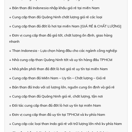
+ Bán than đá Indonesia nhập khẩu giá rẻ tại miền Nam
+ Cung cấp than đá Quảng Ninh chất lượng giá rẻ các loại
+ Cung cấp than đá đốt lò hơi tại miền Nam [GIÁ RẺ & CHẤT LƯỢNG]
+ Đơn vị cung cấp than đá giá tốt, chất lượng ổn định, giao hàng
nhanh
+ Than Indonesia - Lựa chọn hàng đầu cho các ngành công nghiệp
+ Nhà cung cấp than Quảng Ninh tốt và uy tín hàng đầu TPHCM
+ Nhà phân phối than đá đốt lò hơi giá rẻ uy tín tại miền Nam
+ Cung cấp than đá Miền Nam – Uy tín – Chất lượng – Giá rẻ
+ Bán than đá Indo với số lượng lớn, nguồn cung ổn định và giá rẻ
+ Cung cấp than đá Quảng Ninh giá rẻ, chất lượng, tận nơi
+ Đối tác cung cấp than đá đốt lò hơi uy tín tại miền Nam
+ Đơn vị cung cấp than đá uy tín tại TPHCM và kv phía Nam
+ Cung cấp các loại than Indo giá rẻ với trữ lượng lớn nhỏ kv phía Nam