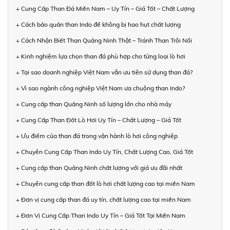
+ Cung Cấp Than Đá Miền Nam – Uy Tín – Giá Tốt – Chất Lượng
+ Cách bảo quản than Indo để không bị hao hụt chất lượng
+ Cách Nhận Biết Than Quảng Ninh Thật – Tránh Than Trôi Nổi
+ Kinh nghiệm lựa chọn than đá phù hợp cho từng loại lò hơi
+ Tại sao doanh nghiệp Việt Nam vẫn ưu tiên sử dụng than đá?
+ Vì sao ngành công nghiệp Việt Nam ưa chuộng than Indo?
+ Cung cấp than Quảng Ninh số lượng lớn cho nhà máy
+ Cung Cấp Than Đốt Lò Hơi Uy Tín – Chất Lượng – Giá Tốt
+ Ưu điểm của than đá trong vận hành lò hơi công nghiệp
+ Chuyên Cung Cấp Than Indo Uy Tín, Chất Lượng Cao, Giá Tốt
+ Cung cấp than Quảng Ninh chất lượng với giá ưu đãi nhất
+ Chuyên cung cấp than đốt lò hơi chất lượng cao tại miền Nam
+ Đơn vị cung cấp than đá uy tín, chất lượng cao tại miền Nam
+ Đơn Vị Cung Cấp Than Indo Uy Tín – Giá Tốt Tại Miền Nam