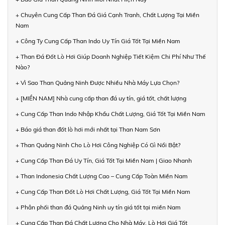
+ Chuyên Cung Cấp Than Đá Giá Cạnh Tranh, Chất Lượng Tại Miền
Nam
+ Công Ty Cung Cấp Than Indo Uy Tín Giá Tốt Tại Miền Nam
+ Than Đá Đốt Lò Hơi Giúp Doanh Nghiệp Tiết Kiệm Chi Phí Như Thế
Nào?
+ Vì Sao Than Quảng Ninh Được Nhiều Nhà Máy Lựa Chọn?
+ [MIỀN NAM] Nhà cung cấp than đá uy tín, giá tốt, chất lượng
+ Cung Cấp Than Indo Nhập Khẩu Chất Lượng, Giá Tốt Tại Miền Nam
+ Báo giá than đốt lò hơi mới nhất tại Than Nam Sơn
+ Than Quảng Ninh Cho Lò Hơi Công Nghiệp Có Gì Nổi Bật?
+ Cung Cấp Than Đá Uy Tín, Giá Tốt Tại Miền Nam | Giao Nhanh
+ Than Indonesia Chất Lượng Cao – Cung Cấp Toàn Miền Nam
+ Cung Cấp Than Đốt Lò Hơi Chất Lượng, Giá Tốt Tại Miền Nam
+ Phân phối than đá Quảng Ninh uy tín giá tốt tại miền Nam
+ Cung Cấp Than Đá Chất Lượng Cho Nhà Máy, Lò Hơi Giá Tốt