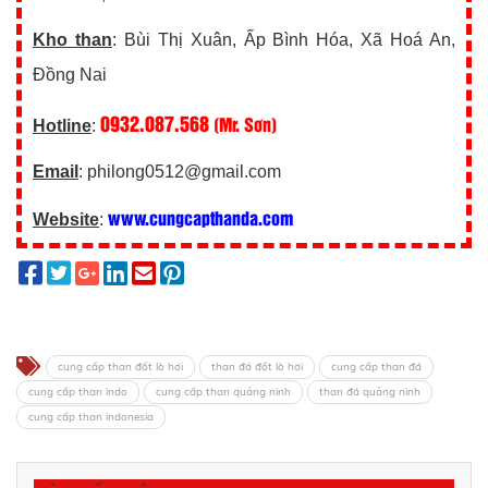
Kho than
: Bùi Thị Xuân, Ấp Bình Hóa, Xã Hoá An,
Đồng Nai
0932.087.568
(Mr. Sơn)
Hotline
:
Email
: philong0512@gmail.com
www.cungcapthanda.com
Website
:
cung cấp than đốt lò hơi
than đá đốt lò hơi
cung cấp than đá
cung cấp than indo
cung cấp than quảng ninh
than đá quảng ninh
cung cấp than indonesia