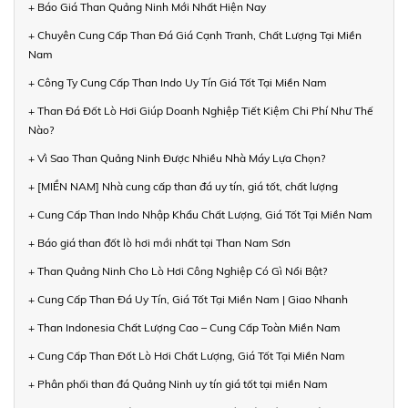
+ Báo Giá Than Quảng Ninh Mới Nhất Hiện Nay
+ Chuyên Cung Cấp Than Đá Giá Cạnh Tranh, Chất Lượng Tại Miền
Nam
+ Công Ty Cung Cấp Than Indo Uy Tín Giá Tốt Tại Miền Nam
+ Than Đá Đốt Lò Hơi Giúp Doanh Nghiệp Tiết Kiệm Chi Phí Như Thế
Nào?
+ Vì Sao Than Quảng Ninh Được Nhiều Nhà Máy Lựa Chọn?
+ [MIỀN NAM] Nhà cung cấp than đá uy tín, giá tốt, chất lượng
+ Cung Cấp Than Indo Nhập Khẩu Chất Lượng, Giá Tốt Tại Miền Nam
+ Báo giá than đốt lò hơi mới nhất tại Than Nam Sơn
+ Than Quảng Ninh Cho Lò Hơi Công Nghiệp Có Gì Nổi Bật?
+ Cung Cấp Than Đá Uy Tín, Giá Tốt Tại Miền Nam | Giao Nhanh
+ Than Indonesia Chất Lượng Cao – Cung Cấp Toàn Miền Nam
+ Cung Cấp Than Đốt Lò Hơi Chất Lượng, Giá Tốt Tại Miền Nam
+ Phân phối than đá Quảng Ninh uy tín giá tốt tại miền Nam