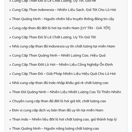
+ Cung Cấp Than Đá Sỉ Lẻ Chất Lượng, Uy Tín, Giá Rẻ
+ Cung Cấp Than Indonesia – Nhiên Liệu Sạch, Giá Tốt Cho Lò Hơi
+ Than Quảng Ninh – Nguồn nhiên liệu truyền thống đáng tin cậy
+ Cung cấp than đá đốt lò hơi tại miền Nam [UY TÍN - GIÁ TỐT]
+ Cung Cấp Than Đá Sỉ Lẻ Chất Lượng, Uy Tín Giá Tốt
+ Nhà cung cấp than đá Indonesia uy tín chất lượng tại miền Nam
+ Cung Cấp Than Quảng Ninh – Nhiệt Lượng Cao, Hiệu Quả
+ Cung Cấp Than Đốt Lò Hơi – Nhiên Liệu Công Nghiệp Ổn Định
+ Cung Cấp Than Đá – Giải Pháp Nhiên Liệu Hiệu Quả Cho Lò Hơi
+ Nhà cung cấp than đá Indo nhập khẩu giá rẻ chất lượng cao
+ Than Đá Quảng Ninh – Nhiên Liệu Nhiệt Lượng Cao Từ Thiên Nhiên
+ Chuyên cung cấp than đá đốt lò hơi giá tốt, chất lượng cao
+ Đơn vị cung cấp dịch vụ bán than đá uy tín tại miền Nam
+ Than Indo – Nhiên liệu đốt lò hơi chất lượng cao, giá thành hợp lý
+ Than Quảng Ninh – Nguồn năng lượng chất lượng cao