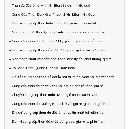
+ Than đá đốt lò hơi – Nhiên liệu tiết kiệm, hiệu quả
+ Cung Cấp Than Đá – Giải Pháp Nhiên Liệu Hiệu Quả
+ Đơn vị cung cấp than Indo chất lượng – uy tín – giá tốt
+ Nhà phân phối than Quảng Ninh chính gốc cho công nghiệp
+ Cung cấp than đá đốt lò hơi SLL, giá rẻ, giao hàng tận nơi
+ Đơn vị cung cấp than đá chất lượng cao, giá rẻ tại miền Nam
+ Nhà nhập khẩu và phân phối than Indo uy tín, chất lượng, giá rẻ
+ So Sánh Than Quảng Ninh và Than Indo
+ Đối tác cung cấp than đá đốt lò hơi tại miền Nam với giá tốt nhất
+ Cung cấp than đá chất lượng với nguồn gốc rõ ràng, giá rẻ
+ Chuyên cung cấp than Indo uy tín, giá tốt tại Miền Nam
+ Cung cấp than đá Quảng Ninh sỉ lẻ với giá rẻ, giao hàng tận nơi
+ Địa chỉ cung cấp than đá đốt lò hơi uy tín nhất tại miền Nam
+ Đơn vị cung cấp than đá chất lượng cao, giá rẻ kv phía Nam