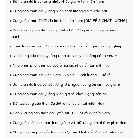
+ Bán than đá Indonesia nhập khẩu giá rẻ tại miền Nam
+ Cung cấp than đá Quảng Ninh chất lượng giá rẻ các loại
+ Cung cấp than đá đốt lò hơi tại miền Nam [GIÁ RẺ & CHẤT LƯỢNG]
+ Đơn vị cung cấp than đá giá tốt, chất lượng ổn định, giao hàng
nhanh
+ Than Indonesia - Lựa chọn hàng đầu cho các ngành công nghiệp
+ Nhà cung cấp than Quảng Ninh tốt và uy tín hàng đầu TPHCM
+ Nhà phân phối than đá đốt lò hơi giá rẻ uy tín tại miền Nam
+ Cung cấp than đá Miền Nam – Uy tín – Chất lượng – Giá rẻ
+ Bán than đá Indo với số lượng lớn, nguồn cung ổn định và giá rẻ
+ Cung cấp than đá Quảng Ninh giá rẻ, chất lượng, tận nơi
+ Đối tác cung cấp than đá đốt lò hơi uy tín tại miền Nam
+ Đơn vị cung cấp than đá uy tín tại TPHCM và kv phía Nam
+ Cung cấp các loại than Indo giá rẻ với trữ lượng lớn nhỏ kv phía Nam
+ Chuyên phân phối các loại than Quảng Ninh giá rẻ, chất lượng cao