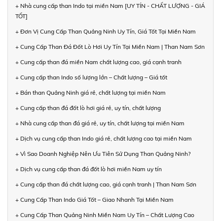
+ Nhà cung cấp than Indo tại miền Nam [UY TÍN - CHẤT LƯỢNG - GIÁ
TỐT]
+ Đơn Vị Cung Cấp Than Quảng Ninh Uy Tín, Giá Tốt Tại Miền Nam
+ Cung Cấp Than Đá Đốt Lò Hơi Uy Tín Tại Miền Nam | Than Nam Sơn
+ Cung cấp than đá miền Nam chất lượng cao, giá cạnh tranh
+ Cung cấp than Indo số lượng lớn – Chất lượng – Giá tốt
+ Bán than Quảng Ninh giá rẻ, chất lượng tại miền Nam
+ Cung cấp than đá đốt lò hơi giá rẻ, uy tín, chất lượng
+ Nhà cung cấp than đá giá rẻ, uy tín, chất lượng tại miền Nam
+ Dịch vụ cung cấp than Indo giá rẻ, chất lượng cao tại miền Nam
+ Vì Sao Doanh Nghiệp Nên Ưu Tiên Sử Dụng Than Quảng Ninh?
+ Dịch vụ cung cấp than đá đốt lò hơi miền Nam uy tín
+ Cung cấp than đá chất lượng cao, giá cạnh tranh | Than Nam Sơn
+ Cung Cấp Than Indo Giá Tốt – Giao Nhanh Tại Miền Nam
+ Cung Cấp Than Quảng Ninh Miền Nam Uy Tín – Chất Lượng Cao