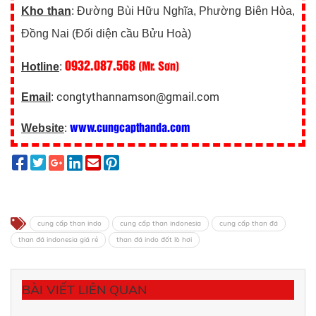
Kho than
: Đường Bùi Hữu Nghĩa, Phường Biên Hòa,
Đồng Nai (Đối diện cầu Bửu Hoà)
0932.087.568
(Mr. Sơn)
Hotline
:
congtythannamson@gmail.com
Email
:
www.cungcapthanda.com
Website
:
cung cấp than indo
cung cấp than indonesia
cung cấp than đá
than đá indonesia giá rẻ
than đá indo đốt lò hơi
BÀI VIẾT LIÊN QUAN