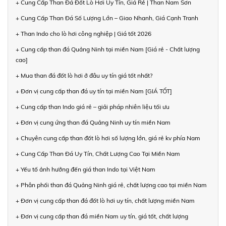
+ Cung Cấp Than Đá Đốt Lò Hơi Uy Tín, Giá Rẻ | Than Nam Sơn
+ Cung Cấp Than Đá Số Lượng Lớn – Giao Nhanh, Giá Cạnh Tranh
+ Than Indo cho lò hơi công nghiệp | Giá tốt 2026
+ Cung cấp than đá Quảng Ninh tại miền Nam [Giá rẻ - Chất lượng
cao]
+ Mua than đá đốt lò hơi ở đâu uy tín giá tốt nhất?
+ Đơn vị cung cấp than đá uy tín tại miền Nam [GIÁ TỐT]
+ Cung cấp than Indo giá rẻ – giải pháp nhiên liệu tối ưu
+ Đơn vị cung ứng than đá Quảng Ninh uy tín miền Nam
+ Chuyên cung cấp than đốt lò hơi số lượng lớn, giá rẻ kv phía Nam
+ Cung Cấp Than Đá Uy Tín, Chất Lượng Cao Tại Miền Nam
+ Yếu tố ảnh hưởng đến giá than Indo tại Việt Nam
+ Phân phối than đá Quảng Ninh giá rẻ, chất lượng cao tại miền Nam
+ Đơn vị cung cấp than đá đốt lò hơi uy tín, chất lượng miền Nam
+ Đơn vị cung cấp than đá miền Nam uy tín, giá tốt, chất lượng