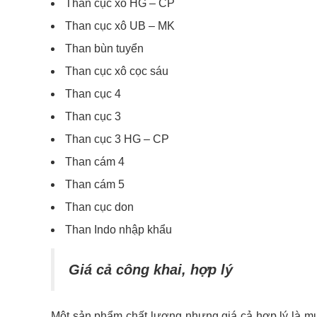
Than cục xô HG – CP
Than cục xô UB – MK
Than bùn tuyển
Than cục xô cọc sáu
Than cục 4
Than cục 3
Than cục 3 HG – CP
Than cám 4
Than cám 5
Than cục don
Than Indo nhập khẩu
Giá cả công khai, hợp lý
Một sản phẩm chất lượng nhưng giá cả hợp lý là mụ