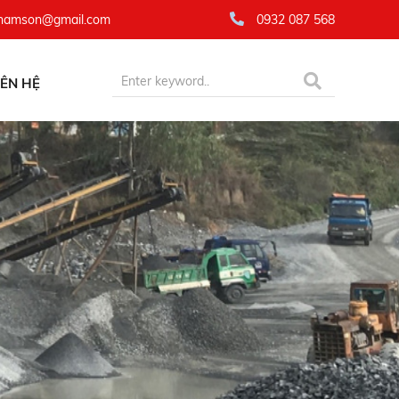
namson@gmail.com
0932 087 568
IÊN HỆ