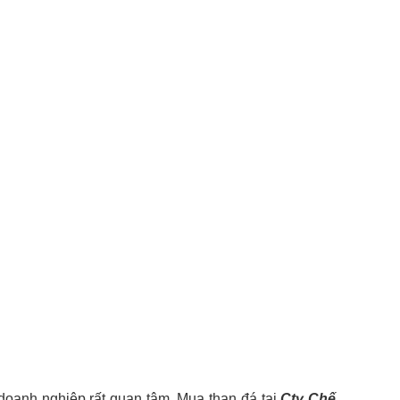
doanh nghiệp rất quan tâm. Mua than đá tại
Cty Chế