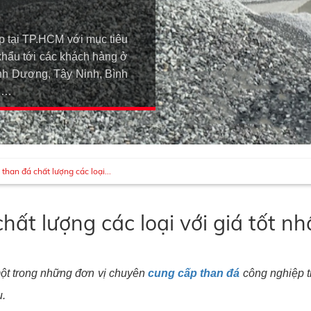
p tại TP.HCM với mục tiêu
khẩu tới các khách hàng ở
h Dương, Tây Ninh, Bình
An…
han đá chất lượng các loại...
ất lượng các loại với giá tốt nh
ột trong những đơn vị chuyên
cung cấp than đá
công nghiệp t
u.