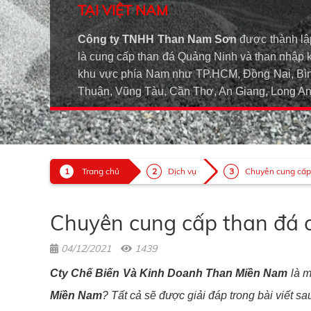
TẠI VIỆT NAM
Công ty TNHH Than Nam Sơn
được thành lậ
là cung cấp than đá Quảng Ninh và than nhập 
khu vực phía Nam như TP.HCM, Đồng Nai, Bìn
Thuận, Vũng Tàu, Cần Thơ, An Giang, Long 
Trang chủ
Dịch vụ
Chuyên cung cấp t
Chuyên cung cấp than đá ch
04/12/2021
1439
Cty Chế Biến Và Kinh Doanh Than Miền Nam
là m
Miền Nam
? Tất cả sẽ được giải đáp trong bài viết sa