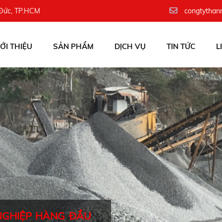
 Đức, TP.HCM
congtythan
IỚI THIỆU
SẢN PHẨM
DỊCH VỤ
TIN TỨC
L
NGHIỆP HÀNG ĐẦU