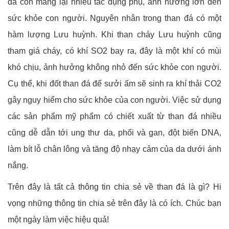
đá còn mang lại nhiều tác dụng phụ, ảnh hưởng lớn đến
sức khỏe con người. Nguyên nhân trong than đá có một
hàm lượng Lưu huỳnh. Khi than cháy Lưu huỳnh cũng
tham giá cháy, có khí SO2 bay ra, đây là một khí có mùi
khó chịu, ảnh hưởng không nhỏ đến sức khỏe con người.
Cụ thể, khi đốt than đá để sưởi ấm sẽ sinh ra khí thải CO2
gây nguy hiểm cho sức khỏe của con người. Việc sử dụng
các sản phẩm mỹ phẩm có chiết xuất từ than đá nhiều
cũng dễ dẫn tới ung thư da, phổi và gan, đột biến DNA,
làm bít lỗ chân lông và tăng độ nhạy cảm của da dưới ánh
nắng.
Trên đây là tất cả thông tin chia sẻ về than đá là gì? Hi
vọng những thông tin chia sẻ trên đây là có ích. Chúc bạn
một ngày làm việc hiệu quả!