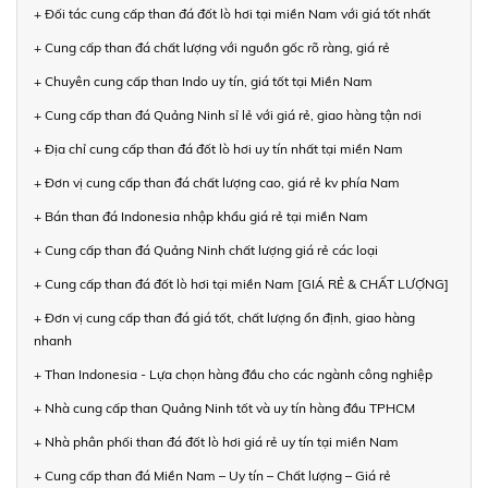
+ Đối tác cung cấp than đá đốt lò hơi tại miền Nam với giá tốt nhất
+ Cung cấp than đá chất lượng với nguồn gốc rõ ràng, giá rẻ
+ Chuyên cung cấp than Indo uy tín, giá tốt tại Miền Nam
+ Cung cấp than đá Quảng Ninh sỉ lẻ với giá rẻ, giao hàng tận nơi
+ Địa chỉ cung cấp than đá đốt lò hơi uy tín nhất tại miền Nam
+ Đơn vị cung cấp than đá chất lượng cao, giá rẻ kv phía Nam
+ Bán than đá Indonesia nhập khẩu giá rẻ tại miền Nam
+ Cung cấp than đá Quảng Ninh chất lượng giá rẻ các loại
+ Cung cấp than đá đốt lò hơi tại miền Nam [GIÁ RẺ & CHẤT LƯỢNG]
+ Đơn vị cung cấp than đá giá tốt, chất lượng ổn định, giao hàng
nhanh
+ Than Indonesia - Lựa chọn hàng đầu cho các ngành công nghiệp
+ Nhà cung cấp than Quảng Ninh tốt và uy tín hàng đầu TPHCM
+ Nhà phân phối than đá đốt lò hơi giá rẻ uy tín tại miền Nam
+ Cung cấp than đá Miền Nam – Uy tín – Chất lượng – Giá rẻ