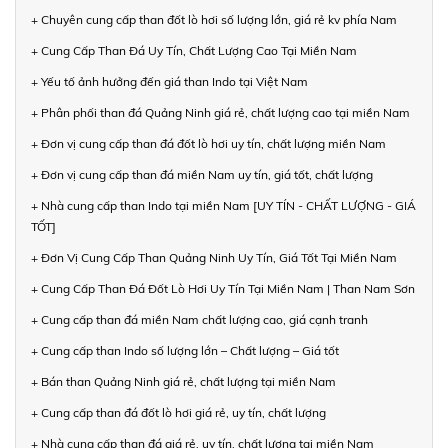
+ Chuyên cung cấp than đốt lò hơi số lượng lớn, giá rẻ kv phía Nam
+ Cung Cấp Than Đá Uy Tín, Chất Lượng Cao Tại Miền Nam
+ Yếu tố ảnh hưởng đến giá than Indo tại Việt Nam
+ Phân phối than đá Quảng Ninh giá rẻ, chất lượng cao tại miền Nam
+ Đơn vị cung cấp than đá đốt lò hơi uy tín, chất lượng miền Nam
+ Đơn vị cung cấp than đá miền Nam uy tín, giá tốt, chất lượng
+ Nhà cung cấp than Indo tại miền Nam [UY TÍN - CHẤT LƯỢNG - GIÁ
TỐT]
+ Đơn Vị Cung Cấp Than Quảng Ninh Uy Tín, Giá Tốt Tại Miền Nam
+ Cung Cấp Than Đá Đốt Lò Hơi Uy Tín Tại Miền Nam | Than Nam Sơn
+ Cung cấp than đá miền Nam chất lượng cao, giá cạnh tranh
+ Cung cấp than Indo số lượng lớn – Chất lượng – Giá tốt
+ Bán than Quảng Ninh giá rẻ, chất lượng tại miền Nam
+ Cung cấp than đá đốt lò hơi giá rẻ, uy tín, chất lượng
+ Nhà cung cấp than đá giá rẻ, uy tín, chất lượng tại miền Nam