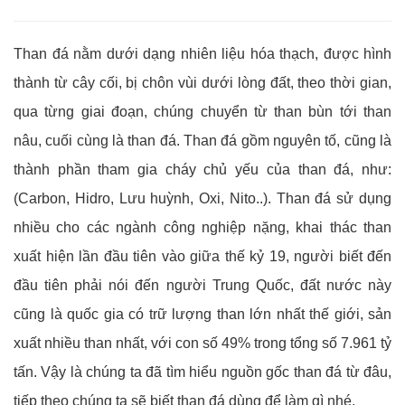
Than đá nằm dưới dạng nhiên liệu hóa thạch, được hình
thành từ cây cối, bị chôn vùi dưới lòng đất, theo thời gian,
qua từng giai đoạn, chúng chuyển từ than bùn tới than
nâu, cuối cùng là than đá. Than đá gồm nguyên tố, cũng là
thành phần tham gia cháy chủ yếu của than đá, như:
(Carbon, Hidro, Lưu huỳnh, Oxi, Nito..). Than đá sử dụng
nhiều cho các ngành công nghiệp nặng, khai thác than
xuất hiện lần đầu tiên vào giữa thế kỷ 19, người biết đến
đầu tiên phải nói đến người Trung Quốc, đất nước này
cũng là quốc gia có trữ lượng than lớn nhất thế giới, sản
xuất nhiều than nhất, với con số 49% trong tổng số 7.961 tỷ
tấn. Vậy là chúng ta đã tìm hiểu nguồn gốc than đá từ đâu,
tiếp theo chúng ta sẽ biết than đá dùng để làm gì nhé.