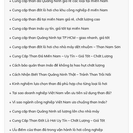
+ Cung cấp than đá Quảng Ninh giá rẻ các loại tại miền Nam
+ Cung cấp than đốt lò hơi cho khu công nghiệp ở miền Nam
+ Cung cấp than đá tại miền Nam giá rẻ, chất lượng cao
+ Cung cấp than Indo uy tín, giá tốt tại miền Nam
+ Cung cấp than Quảng Ninh tại TP.HCM – giao nhanh, giá tốt
+ Cung cấp than đốt lò hơi cho nhà máy dệt nhuộm – Than Nam Sơn
+ Cung Cấp Than Đá Miền Nam – Uy Tín – Giá Tốt – Chất Lượng
+ Cách bảo quản than Indo để không bị hao hụt chất lượng
+ Cách Nhận Biết Than Quảng Ninh Thật – Tránh Than Trôi Nổi
+ Kinh nghiệm lựa chọn than đá phù hợp cho từng loại lò hơi
+ Tại sao doanh nghiệp Việt Nam vẫn ưu tiên sử dụng than đá?
+ Vì sao ngành công nghiệp Việt Nam ưa chuộng than Indo?
+ Cung cấp than Quảng Ninh số lượng lớn cho nhà máy
+ Cung Cấp Than Đốt Lò Hơi Uy Tín – Chất Lượng – Giá Tốt
+ Ưu điểm của than đá trong vận hành lò hơi công nghiệp