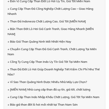
+ Đơn Vị Cung Cấp Than Đốt Lò Hơi Uy Tín, Giá Tốt Miền Nam
+ Cung Cấp Than Đá Công Nghiệp Chất Lượng Cao – Giao Hàng
Nhanh
+ Than Đá Indonesia Chất Lượng Cao, Giá Tốt [MIỀN NAM]
+ Bán Than Đốt Lò Hơi Giá Cạnh Tranh, Giao Hàng Nhanh [MIỀN
NAM]
+ Báo Giá Than Quảng Ninh Mới Nhất Hiện Nay
+ Chuyên Cung Cấp Than Đá Giá Cạnh Tranh, Chất Lượng Tại Miền
Nam
+ Công Ty Cung Cấp Than Indo Uy Tín Giá Tốt Tại Miền Nam
+ Than Đá Đốt Lò Hơi Giúp Doanh Nghiệp Tiết Kiệm Chi Phí Như Thế
Nào?
+ Vì Sao Than Quảng Ninh Được Nhiều Nhà Máy Lựa Chọn?
+ [MIỀN NAM] Nhà cung cấp than đá uy tín, giá tốt, chất lượng
+ Cung Cấp Than Indo Nhập Khẩu Chất Lượng, Giá Tốt Tại Miền Nam
+ Báo giá than đốt lò hơi mới nhất tại Than Nam Sơn