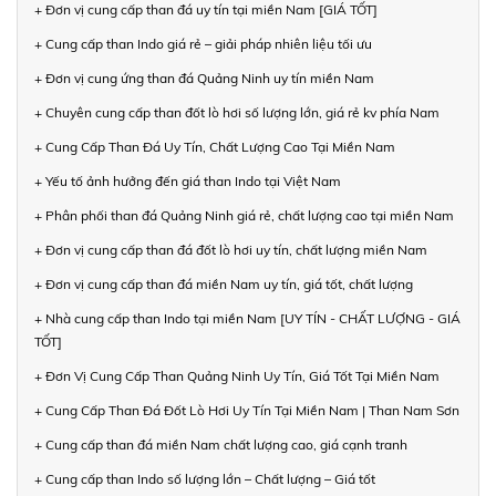
+ Đơn vị cung cấp than đá uy tín tại miền Nam [GIÁ TỐT]
+ Cung cấp than Indo giá rẻ – giải pháp nhiên liệu tối ưu
+ Đơn vị cung ứng than đá Quảng Ninh uy tín miền Nam
+ Chuyên cung cấp than đốt lò hơi số lượng lớn, giá rẻ kv phía Nam
+ Cung Cấp Than Đá Uy Tín, Chất Lượng Cao Tại Miền Nam
+ Yếu tố ảnh hưởng đến giá than Indo tại Việt Nam
+ Phân phối than đá Quảng Ninh giá rẻ, chất lượng cao tại miền Nam
+ Đơn vị cung cấp than đá đốt lò hơi uy tín, chất lượng miền Nam
+ Đơn vị cung cấp than đá miền Nam uy tín, giá tốt, chất lượng
+ Nhà cung cấp than Indo tại miền Nam [UY TÍN - CHẤT LƯỢNG - GIÁ
TỐT]
+ Đơn Vị Cung Cấp Than Quảng Ninh Uy Tín, Giá Tốt Tại Miền Nam
+ Cung Cấp Than Đá Đốt Lò Hơi Uy Tín Tại Miền Nam | Than Nam Sơn
+ Cung cấp than đá miền Nam chất lượng cao, giá cạnh tranh
+ Cung cấp than Indo số lượng lớn – Chất lượng – Giá tốt