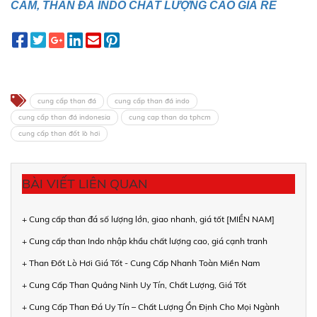
CÁM, THAN ĐÁ INDO CHẤT LƯỢNG CAO GIÁ RẺ
cung cấp than đá
cung cấp than đá indo
cung cấp than đá indonesia
cung cap than da tphcm
cung cấp than đốt lò hơi
BÀI VIẾT LIÊN QUAN
+ Cung cấp than đá số lượng lớn, giao nhanh, giá tốt [MIỀN NAM]
+ Cung cấp than Indo nhập khẩu chất lượng cao, giá cạnh tranh
+ Than Đốt Lò Hơi Giá Tốt - Cung Cấp Nhanh Toàn Miền Nam
+ Cung Cấp Than Quảng Ninh Uy Tín, Chất Lượng, Giá Tốt
+ Cung Cấp Than Đá Uy Tín – Chất Lượng Ổn Định Cho Mọi Ngành