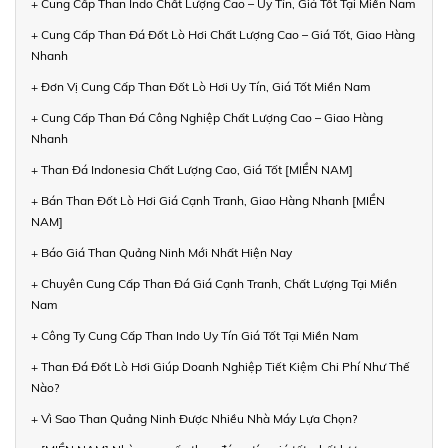
+ Cung Cấp Than Indo Chất Lượng Cao – Uy Tín, Giá Tốt Tại Miền Nam
+ Cung Cấp Than Đá Đốt Lò Hơi Chất Lượng Cao – Giá Tốt, Giao Hàng
Nhanh
+ Đơn Vị Cung Cấp Than Đốt Lò Hơi Uy Tín, Giá Tốt Miền Nam
+ Cung Cấp Than Đá Công Nghiệp Chất Lượng Cao – Giao Hàng
Nhanh
+ Than Đá Indonesia Chất Lượng Cao, Giá Tốt [MIỀN NAM]
+ Bán Than Đốt Lò Hơi Giá Cạnh Tranh, Giao Hàng Nhanh [MIỀN
NAM]
+ Báo Giá Than Quảng Ninh Mới Nhất Hiện Nay
+ Chuyên Cung Cấp Than Đá Giá Cạnh Tranh, Chất Lượng Tại Miền
Nam
+ Công Ty Cung Cấp Than Indo Uy Tín Giá Tốt Tại Miền Nam
+ Than Đá Đốt Lò Hơi Giúp Doanh Nghiệp Tiết Kiệm Chi Phí Như Thế
Nào?
+ Vì Sao Than Quảng Ninh Được Nhiều Nhà Máy Lựa Chọn?