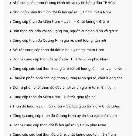
+ Nhà cung cấp than Quảng Ninh tốt và uy tín hàng đầu TPHCM
+ Nhà phân phối than đá đốt lò hơi giá rẻ uy tín tại miền Nam
+ Cung cấp than đá Miền Nam – Uy tín – Chất lượng – Giá rẻ
+ Bán than đá Indo với số lượng lớn, nguồn cung ổn định và giá rẻ
+ Cung cấp than đá Quảng Ninh giá rẻ, chất lượng, tận nơi
+ Đối tác cung cấp than đá đốt lò hơi uy tín tại miền Nam
+ Đơn vị cung cấp than đá uy tín tại TPHCM và kv phía Nam
+ Cung cấp các loại than Indo giá rẻ với trữ lượng lớn nhỏ kv phía Nam
+ Chuyên phân phối các loại than Quảng Ninh giá rẻ, chất lượng cao
+ Đơn vị phân phối than đá đốt lò hơi uy tín giá rẻ tại miền Nam
+ Cung cấp than đá Miền Nam – Giá tốt, giao tận nơi
+ Than đá Indonesia nhập khẩu – Giá tốt, giao tận nơi – Chất lượng
+ Công ty cung cấp than đá Quảng Ninh uy tín khu vực phía Nam
+ Đơn vị cung cấp than đốt lò hơi giá rẻ uy tín kv phía Nam
+ Cung cấp các loại than đá giá rẻ, chất lượng cao tại miền Nam