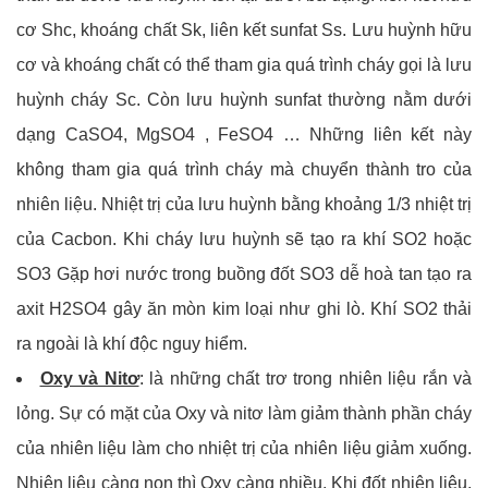
cơ Shc, khoáng chất Sk, liên kết sunfat Ss. Lưu huỳnh hữu
cơ và khoáng chất có thể tham gia quá trình cháy gọi là lưu
huỳnh cháy Sc. Còn lưu huỳnh sunfat thường nằm dưới
dạng CaSO4, MgSO4 , FeSO4 … Những liên kết này
không tham gia quá trình cháy mà chuyển thành tro của
nhiên liệu. Nhiệt trị của lưu huỳnh bằng khoảng 1/3 nhiệt trị
của Cacbon. Khi cháy lưu huỳnh sẽ tạo ra khí SO2 hoặc
SO3 Gặp hơi nước trong buồng đốt SO3 dễ hoà tan tạo ra
axit H2SO4 gây ăn mòn kim loại như ghi lò. Khí SO2 thải
ra ngoài là khí độc nguy hiểm.
Oxy và Nitơ
: là những chất trơ trong nhiên liệu rắn và
lỏng. Sự có mặt của Oxy và nitơ làm giảm thành phần cháy
của nhiên liệu làm cho nhiệt trị của nhiên liệu giảm xuống.
Nhiên liệu càng non thì Oxy càng nhiều. Khi đốt nhiên liệu,