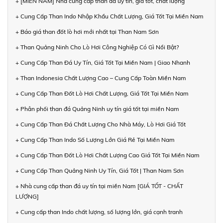
+ [MIỀN NAM] Nhà cung cấp than đá uy tín, giá tốt, chất lượng
+ Cung Cấp Than Indo Nhập Khẩu Chất Lượng, Giá Tốt Tại Miền Nam
+ Báo giá than đốt lò hơi mới nhất tại Than Nam Sơn
+ Than Quảng Ninh Cho Lò Hơi Công Nghiệp Có Gì Nổi Bật?
+ Cung Cấp Than Đá Uy Tín, Giá Tốt Tại Miền Nam | Giao Nhanh
+ Than Indonesia Chất Lượng Cao – Cung Cấp Toàn Miền Nam
+ Cung Cấp Than Đốt Lò Hơi Chất Lượng, Giá Tốt Tại Miền Nam
+ Phân phối than đá Quảng Ninh uy tín giá tốt tại miền Nam
+ Cung Cấp Than Đá Chất Lượng Cho Nhà Máy, Lò Hơi Giá Tốt
+ Cung Cấp Than Indo Số Lượng Lớn Giá Rẻ Tại Miền Nam
+ Cung Cấp Than Đốt Lò Hơi Chất Lượng Cao Giá Tốt Tại Miền Nam
+ Cung Cấp Than Quảng Ninh Uy Tín, Giá Tốt | Than Nam Sơn
+ Nhà cung cấp than đá uy tín tại miền Nam [GIÁ TỐT - CHẤT
LƯỢNG]
+ Cung cấp than Indo chất lượng, số lượng lớn, giá cạnh tranh