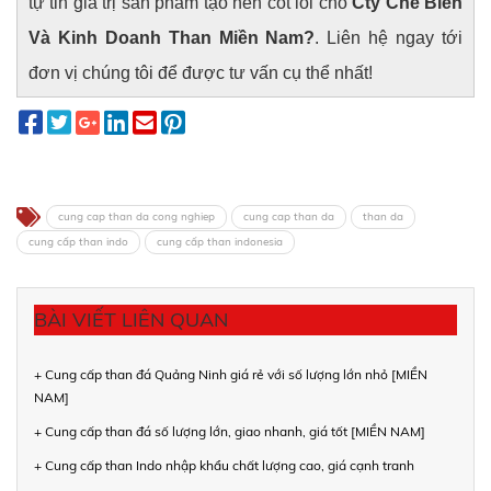
tự tin giá trị sản phẩm tạo nên cốt lõi cho
Cty Chế Biến
Và Kinh Doanh Than Miền Nam?
. Liên hệ ngay tới
đơn vị chúng tôi để được tư vấn cụ thể nhất!
cung cap than da cong nghiep
cung cap than da
than da
cung cấp than indo
cung cấp than indonesia
BÀI VIẾT LIÊN QUAN
+ Cung cấp than đá Quảng Ninh giá rẻ với số lượng lớn nhỏ [MIỀN
NAM]
+ Cung cấp than đá số lượng lớn, giao nhanh, giá tốt [MIỀN NAM]
+ Cung cấp than Indo nhập khẩu chất lượng cao, giá cạnh tranh