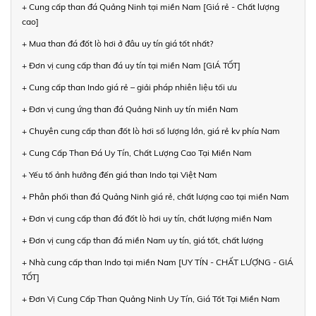
+ Cung cấp than đá Quảng Ninh tại miền Nam [Giá rẻ - Chất lượng
cao]
+ Mua than đá đốt lò hơi ở đâu uy tín giá tốt nhất?
+ Đơn vị cung cấp than đá uy tín tại miền Nam [GIÁ TỐT]
+ Cung cấp than Indo giá rẻ – giải pháp nhiên liệu tối ưu
+ Đơn vị cung ứng than đá Quảng Ninh uy tín miền Nam
+ Chuyên cung cấp than đốt lò hơi số lượng lớn, giá rẻ kv phía Nam
+ Cung Cấp Than Đá Uy Tín, Chất Lượng Cao Tại Miền Nam
+ Yếu tố ảnh hưởng đến giá than Indo tại Việt Nam
+ Phân phối than đá Quảng Ninh giá rẻ, chất lượng cao tại miền Nam
+ Đơn vị cung cấp than đá đốt lò hơi uy tín, chất lượng miền Nam
+ Đơn vị cung cấp than đá miền Nam uy tín, giá tốt, chất lượng
+ Nhà cung cấp than Indo tại miền Nam [UY TÍN - CHẤT LƯỢNG - GIÁ
TỐT]
+ Đơn Vị Cung Cấp Than Quảng Ninh Uy Tín, Giá Tốt Tại Miền Nam