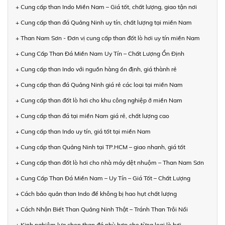
+ Cung cấp than Indo Miền Nam – Giá tốt, chất lượng, giao tận nơi
+ Cung cấp than đá Quảng Ninh uy tín, chất lượng tại miền Nam
+ Than Nam Sơn - Đơn vị cung cấp than đốt lò hơi uy tín miền Nam
+ Cung Cấp Than Đá Miền Nam Uy Tín – Chất Lượng Ổn Định
+ Cung cấp than Indo với nguồn hàng ổn định, giá thành rẻ
+ Cung cấp than đá Quảng Ninh giá rẻ các loại tại miền Nam
+ Cung cấp than đốt lò hơi cho khu công nghiệp ở miền Nam
+ Cung cấp than đá tại miền Nam giá rẻ, chất lượng cao
+ Cung cấp than Indo uy tín, giá tốt tại miền Nam
+ Cung cấp than Quảng Ninh tại TP.HCM – giao nhanh, giá tốt
+ Cung cấp than đốt lò hơi cho nhà máy dệt nhuộm – Than Nam Sơn
+ Cung Cấp Than Đá Miền Nam – Uy Tín – Giá Tốt – Chất Lượng
+ Cách bảo quản than Indo để không bị hao hụt chất lượng
+ Cách Nhận Biết Than Quảng Ninh Thật – Tránh Than Trôi Nổi
+ Kinh nghiệm lựa chọn than đá phù hợp cho từng loại lò hơi