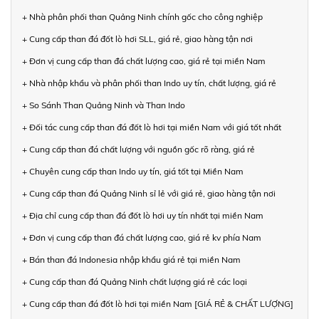
+ Nhà phân phối than Quảng Ninh chính gốc cho công nghiệp
+ Cung cấp than đá đốt lò hơi SLL, giá rẻ, giao hàng tận nơi
+ Đơn vị cung cấp than đá chất lượng cao, giá rẻ tại miền Nam
+ Nhà nhập khẩu và phân phối than Indo uy tín, chất lượng, giá rẻ
+ So Sánh Than Quảng Ninh và Than Indo
+ Đối tác cung cấp than đá đốt lò hơi tại miền Nam với giá tốt nhất
+ Cung cấp than đá chất lượng với nguồn gốc rõ ràng, giá rẻ
+ Chuyên cung cấp than Indo uy tín, giá tốt tại Miền Nam
+ Cung cấp than đá Quảng Ninh sỉ lẻ với giá rẻ, giao hàng tận nơi
+ Địa chỉ cung cấp than đá đốt lò hơi uy tín nhất tại miền Nam
+ Đơn vị cung cấp than đá chất lượng cao, giá rẻ kv phía Nam
+ Bán than đá Indonesia nhập khẩu giá rẻ tại miền Nam
+ Cung cấp than đá Quảng Ninh chất lượng giá rẻ các loại
+ Cung cấp than đá đốt lò hơi tại miền Nam [GIÁ RẺ & CHẤT LƯỢNG]