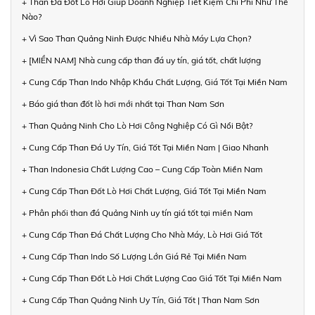
+ Than Đá Đốt Lò Hơi Giúp Doanh Nghiệp Tiết Kiệm Chi Phí Như Thế
Nào?
+ Vì Sao Than Quảng Ninh Được Nhiều Nhà Máy Lựa Chọn?
+ [MIỀN NAM] Nhà cung cấp than đá uy tín, giá tốt, chất lượng
+ Cung Cấp Than Indo Nhập Khẩu Chất Lượng, Giá Tốt Tại Miền Nam
+ Báo giá than đốt lò hơi mới nhất tại Than Nam Sơn
+ Than Quảng Ninh Cho Lò Hơi Công Nghiệp Có Gì Nổi Bật?
+ Cung Cấp Than Đá Uy Tín, Giá Tốt Tại Miền Nam | Giao Nhanh
+ Than Indonesia Chất Lượng Cao – Cung Cấp Toàn Miền Nam
+ Cung Cấp Than Đốt Lò Hơi Chất Lượng, Giá Tốt Tại Miền Nam
+ Phân phối than đá Quảng Ninh uy tín giá tốt tại miền Nam
+ Cung Cấp Than Đá Chất Lượng Cho Nhà Máy, Lò Hơi Giá Tốt
+ Cung Cấp Than Indo Số Lượng Lớn Giá Rẻ Tại Miền Nam
+ Cung Cấp Than Đốt Lò Hơi Chất Lượng Cao Giá Tốt Tại Miền Nam
+ Cung Cấp Than Quảng Ninh Uy Tín, Giá Tốt | Than Nam Sơn