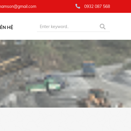
namson@gmail.com
0932 087 568
IÊN HỆ