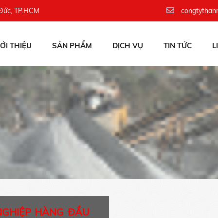
 Đức, TP.HCM
congtythan
IỚI THIỆU
SẢN PHẨM
DỊCH VỤ
TIN TỨC
L
NGHIỆP HÀNG ĐẦU