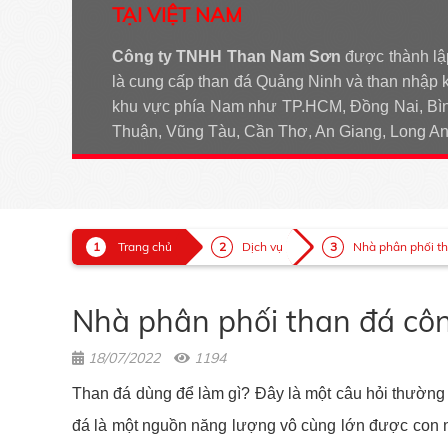
TẠI VIỆT NAM
Công ty TNHH Than Nam Sơn
được thành lậ
là cung cấp than đá Quảng Ninh và than nhập 
khu vực phía Nam như TP.HCM, Đồng Nai, Bìn
Thuận, Vũng Tàu, Cần Thơ, An Giang, Long 
Trang chủ
Dịch vụ
Nhà phân phối th
Nhà phân phối than đá công
18/07/2022
1194
Than đá dùng để làm gì? Đây là một câu hỏi thường t
đá là một nguồn năng lượng vô cùng lớn được con ng