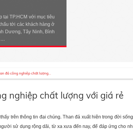
p tại TP.HCM với mục tiêu
khẩu tới các khách hàng ở
h Dương, Tây Ninh, Bình
An…
an đá công nghiệp chất lượng...
 nghiệp chất lượng với giá rẻ
hấy trên thông tin đại chúng. Than đá xuất hiện trong đời sống
ười sử dụng rộng dãi, từ xa xưa đến nay, để đáp ứng cho nhu