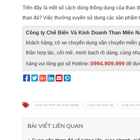
Trên đây là một số cách dùng thông dụng của than đ
than đá? Việc thường xuyên sử dụng các sản phẩm t
Công ty Chế Biến Và Kinh Doanh Than Miền 
khách hàng, có xe chuyên dụng vận chuyển miễn 
thần hợp tác, cởi mở, minh bạch rõ dàng, cùng nhau
0994.909.999
hàng vui lòng gọi số Hotline:
để đượ
cung cap than da cong nghiep
cung cap than da
cung cap tha
BÀI VIẾT LIÊN QUAN