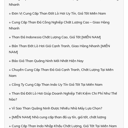
Nhanh
+ Đơn Vị Cung Cấp Than Đốt Lò Hơi Uy Tín, Giá Tốt Miền Nam
+ Cung Cấp Than Đá Công Nghiệp Chất Lượng Cao – Giao Hàng
Nhanh
+ Than Đá Indonesia Chất Lượng Cao, Giá Tốt [MIỀN NAM]
+ Bán Than Đốt Lò Hơi Giá Cạnh Tranh, Giao Hàng Nhanh [MIỀN
NAM]
+ Báo Giá Than Quảng Ninh Mới Nhất Hiện Nay
+ Chuyên Cung Cấp Than Đá Giá Cạnh Tranh, Chất Lượng Tại Miền
Nam
+ Công Ty Cung Cấp Than Indo Uy Tín Giá Tốt Tại Miền Nam
+ Than Đá Đốt Lò Hơi Giúp Doanh Nghiệp Tiết Kiệm Chi Phí Như Thế
Nào?
+ Vì Sao Than Quảng Ninh Được Nhiều Nhà Máy Lựa Chọn?
+ [MIỀN NAM] Nhà cung cấp than đá uy tín, giá tốt, chất lượng
+ Cung Cấp Than Indo Nhập Khẩu Chất Lượng, Giá Tốt Tại Miền Nam