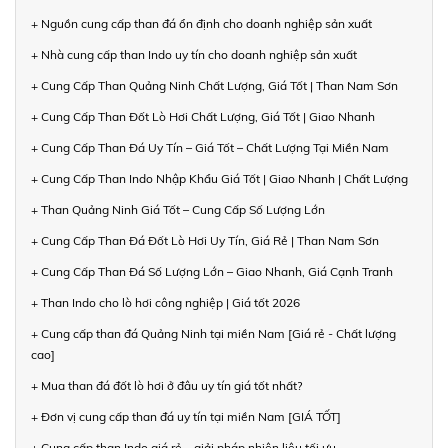
+ Nguồn cung cấp than đá ổn định cho doanh nghiệp sản xuất
+ Nhà cung cấp than Indo uy tín cho doanh nghiệp sản xuất
+ Cung Cấp Than Quảng Ninh Chất Lượng, Giá Tốt | Than Nam Sơn
+ Cung Cấp Than Đốt Lò Hơi Chất Lượng, Giá Tốt | Giao Nhanh
+ Cung Cấp Than Đá Uy Tín – Giá Tốt – Chất Lượng Tại Miền Nam
+ Cung Cấp Than Indo Nhập Khẩu Giá Tốt | Giao Nhanh | Chất Lượng
+ Than Quảng Ninh Giá Tốt – Cung Cấp Số Lượng Lớn
+ Cung Cấp Than Đá Đốt Lò Hơi Uy Tín, Giá Rẻ | Than Nam Sơn
+ Cung Cấp Than Đá Số Lượng Lớn – Giao Nhanh, Giá Cạnh Tranh
+ Than Indo cho lò hơi công nghiệp | Giá tốt 2026
+ Cung cấp than đá Quảng Ninh tại miền Nam [Giá rẻ - Chất lượng
cao]
+ Mua than đá đốt lò hơi ở đâu uy tín giá tốt nhất?
+ Đơn vị cung cấp than đá uy tín tại miền Nam [GIÁ TỐT]
+ Cung cấp than Indo giá rẻ – giải pháp nhiên liệu tối ưu