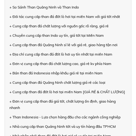
+ So Sánh Than Quảng Ninh và Than Indo
+ Đối tác cung cấp than đá đốt lò hơi tại miền Nam với giá tốt nhất
+ Cung cấp than đá chất lượng với nguồn gốc rõ ràng, giá rẻ
+ Chuyên cung cấp than Indo uy tín, giá tốt tại Miền Nam
+ Cung cấp than đá Quảng Ninh sỉ lẻ với giá rẻ, giao hàng tận nơi
+ Địa chỉ cung cấp than đá đốt lò hơi uy tín nhất tại miền Nam
+ Đơn vị cung cấp than đá chất lượng cao, giá rẻ kv phía Nam
+ Bán than đá Indonesia nhập khẩu giá rẻ tại miền Nam
+ Cung cấp than đá Quảng Ninh chất lượng giá rẻ các loại
+ Cung cấp than đá đốt lò hơi tại miền Nam [GIÁ RẺ & CHẤT LƯỢNG]
+ Đơn vị cung cấp than đá giá tốt, chất lượng ổn định, giao hàng
nhanh
+ Than Indonesia - Lựa chọn hàng đầu cho các ngành công nghiệp
+ Nhà cung cấp than Quảng Ninh tốt và uy tín hàng đầu TPHCM
+ Nhà phân phối than đá đốt lò hơi giá rẻ uy tín tại miền Nam