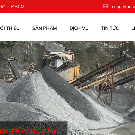
 Đức, TP.HCM
congtythan
IỚI THIỆU
SẢN PHẨM
DỊCH VỤ
TIN TỨC
L
NGHIỆP HÀNG ĐẦU