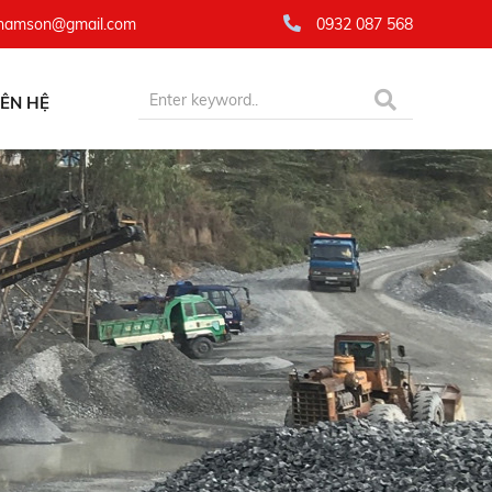
namson@gmail.com
0932 087 568
IÊN HỆ