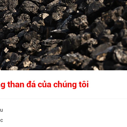
g than đá của chúng tôi
su
ặc