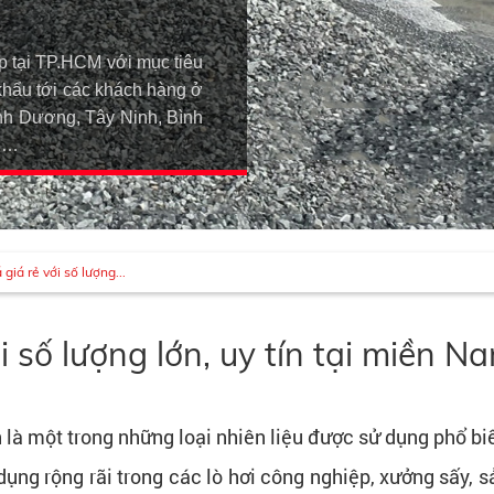
p tại TP.HCM với mục tiêu
khẩu tới các khách hàng ở
h Dương, Tây Ninh, Bình
An…
giá rẻ với số lượng...
 số lượng lớn, uy tín tại miền N
là một trong những loại nhiên liệu được sử dụng phổ biến
dụng rộng rãi trong các lò hơi công nghiệp, xưởng sấy, s