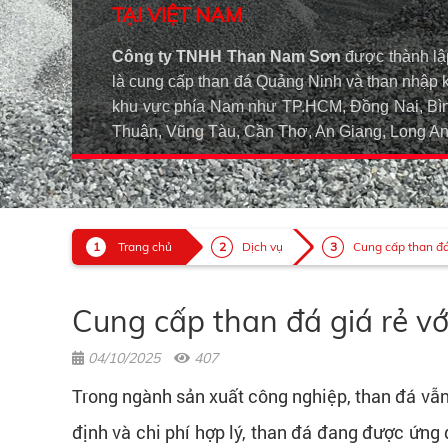
TẠI VIỆT NAM
Công ty TNHH Than Nam Sơn
được thành lậ
là cung cấp than đá Quảng Ninh và than nhập 
khu vực phía Nam như TP.HCM, Đồng Nai, Bìn
Thuận, Vũng Tàu, Cần Thơ, An Giang, Long 
Trang chủ
Dịch vụ
Cung cấp than đá 
Cung cấp than đá giá rẻ với
04/10/2025
407
Trong ngành sản xuất công nghiệp, than đá vẫn 
định và chi phí hợp lý, than đá đang được ứng 