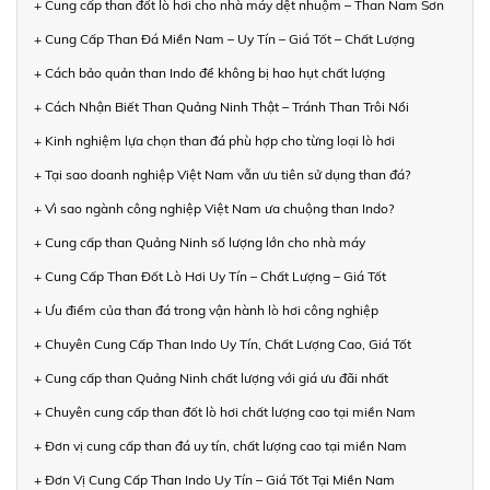
+ Cung cấp than đốt lò hơi cho nhà máy dệt nhuộm – Than Nam Sơn
+ Cung Cấp Than Đá Miền Nam – Uy Tín – Giá Tốt – Chất Lượng
+ Cách bảo quản than Indo để không bị hao hụt chất lượng
+ Cách Nhận Biết Than Quảng Ninh Thật – Tránh Than Trôi Nổi
+ Kinh nghiệm lựa chọn than đá phù hợp cho từng loại lò hơi
+ Tại sao doanh nghiệp Việt Nam vẫn ưu tiên sử dụng than đá?
+ Vì sao ngành công nghiệp Việt Nam ưa chuộng than Indo?
+ Cung cấp than Quảng Ninh số lượng lớn cho nhà máy
+ Cung Cấp Than Đốt Lò Hơi Uy Tín – Chất Lượng – Giá Tốt
+ Ưu điểm của than đá trong vận hành lò hơi công nghiệp
+ Chuyên Cung Cấp Than Indo Uy Tín, Chất Lượng Cao, Giá Tốt
+ Cung cấp than Quảng Ninh chất lượng với giá ưu đãi nhất
+ Chuyên cung cấp than đốt lò hơi chất lượng cao tại miền Nam
+ Đơn vị cung cấp than đá uy tín, chất lượng cao tại miền Nam
+ Đơn Vị Cung Cấp Than Indo Uy Tín – Giá Tốt Tại Miền Nam