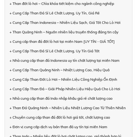
+ Than đốt lò hơi – Chìa khóa tiết kiệm cho ngành công nghiệp
+ Cung Cấp Than Đá Sỉ Lẻ Chất Lượng, Uy Tín, Giá Rẻ
+ Cung Cấp Than Indonesia – Nhiên Liệu Sạch, Giá Tốt Cho Lò Hơi
+ Than Quảng Ninh – Nguồn nhiên liệu truyền thống đáng tin cậy
+ Cung cấp than đá đốt lò hơi tại miền Nam [UY TÍN - GIÁ TỐT]
+ Cung Cấp Than Đá Sỉ Lẻ Chất Lượng, Uy Tín Giá Tốt
+ Nhà cung cấp than đá Indonesia uy tín chất lượng tại miền Nam
+ Cung Cấp Than Quảng Ninh – Nhiệt Lượng Cao, Hiệu Quả
+ Cung Cấp Than Đốt Lò Hơi – Nhiên Liệu Công Nghiệp Ổn Định
+ Cung Cấp Than Đá – Giải Pháp Nhiên Liệu Hiệu Quả Cho Lò Hơi
+ Nhà cung cấp than đá Indo nhập khẩu giá rẻ chất lượng cao
+ Than Đá Quảng Ninh – Nhiên Liệu Nhiệt Lượng Cao Từ Thiên Nhiên
+ Chuyên cung cấp than đá đốt lò hơi giá tốt, chất lượng cao
+ Đơn vị cung cấp dịch vụ bán than đá uy tín tại miền Nam
+ Than Indo – Nhiên liệu đốt lò hơi chất lượng cao, giá thành hợp lý