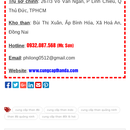
Trụ sở chính
: 267/3 Võ Văn Ngân, P Linh Chiểu, Q
Thủ Đức, TPHCM
Kho than
: Bùi Thị Xuân, Ấp Bình Hóa, Xã Hoá An,
Đồng Nai
0932.087.568
(Mr. Sơn)
Hotline
:
Email
: philong0512@gmail.com
www.cungcapthanda.com
Website
:
cung cấp than đá
cung cấp than indo
cung cấp than quảng ninh
than đá quảng ninh
cung cấp than đốt lò hơi