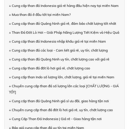
+ Cung cấp than đá Indonesia giá rẻ hàng đầu hiện nay tại miền Nam
+ Mua than đá ở đâu tốt tại miền Nam?
+ Cung cấp than đá Quảng Ninh giá rẻ, đảm bảo chất lượng tốt nhất
+ Than Đá Đốt Lò Hơi – Giải Pháp Năng Lượng Tiết Kiệm và Hiệu Quả
+ Cung cấp than đá Indonesia nhập khẩu giá rẻ tại miền Nam
+ Cung cấp than đá các loại - Cam kết giá rẻ, uy tín, chất lượng
+ Cung cấp than đá Quảng Ninh uy tín, chất lượng cao với giá rẻ
+ Cung cấp than đá đốt lò hơi giá rẻ, chất lượng cao
+ Cung cấp than Indo số lượng lớn, chất lượng, giá rẻ tại miền Nam
+ Chuyên cung cấp than đá số lượng lớn các loại [CHẤT LƯỢNG - GIÁ
TỐT]
+ Cung cấp than đá Quảng Ninh giá sỉ ưu đãi, giao hàng tận nơi
+ Chuyên cung cấp than đá đốt lò hơi giá rẻ, uy tín, chất lượng cao
+ Cung Cấp Than Đá Indonesia | Giá rẻ - Giao hàng tận nơi
+ Báo giá cung cấp than đá uy tín tại miền Nam