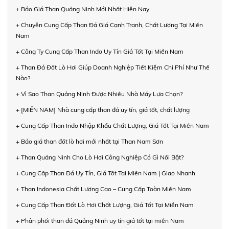
+ Báo Giá Than Quảng Ninh Mới Nhất Hiện Nay
+ Chuyên Cung Cấp Than Đá Giá Cạnh Tranh, Chất Lượng Tại Miền
Nam
+ Công Ty Cung Cấp Than Indo Uy Tín Giá Tốt Tại Miền Nam
+ Than Đá Đốt Lò Hơi Giúp Doanh Nghiệp Tiết Kiệm Chi Phí Như Thế
Nào?
+ Vì Sao Than Quảng Ninh Được Nhiều Nhà Máy Lựa Chọn?
+ [MIỀN NAM] Nhà cung cấp than đá uy tín, giá tốt, chất lượng
+ Cung Cấp Than Indo Nhập Khẩu Chất Lượng, Giá Tốt Tại Miền Nam
+ Báo giá than đốt lò hơi mới nhất tại Than Nam Sơn
+ Than Quảng Ninh Cho Lò Hơi Công Nghiệp Có Gì Nổi Bật?
+ Cung Cấp Than Đá Uy Tín, Giá Tốt Tại Miền Nam | Giao Nhanh
+ Than Indonesia Chất Lượng Cao – Cung Cấp Toàn Miền Nam
+ Cung Cấp Than Đốt Lò Hơi Chất Lượng, Giá Tốt Tại Miền Nam
+ Phân phối than đá Quảng Ninh uy tín giá tốt tại miền Nam