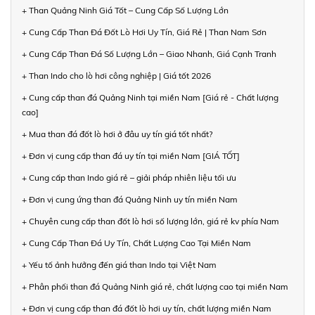
+ Than Quảng Ninh Giá Tốt – Cung Cấp Số Lượng Lớn
+ Cung Cấp Than Đá Đốt Lò Hơi Uy Tín, Giá Rẻ | Than Nam Sơn
+ Cung Cấp Than Đá Số Lượng Lớn – Giao Nhanh, Giá Cạnh Tranh
+ Than Indo cho lò hơi công nghiệp | Giá tốt 2026
+ Cung cấp than đá Quảng Ninh tại miền Nam [Giá rẻ - Chất lượng
cao]
+ Mua than đá đốt lò hơi ở đâu uy tín giá tốt nhất?
+ Đơn vị cung cấp than đá uy tín tại miền Nam [GIÁ TỐT]
+ Cung cấp than Indo giá rẻ – giải pháp nhiên liệu tối ưu
+ Đơn vị cung ứng than đá Quảng Ninh uy tín miền Nam
+ Chuyên cung cấp than đốt lò hơi số lượng lớn, giá rẻ kv phía Nam
+ Cung Cấp Than Đá Uy Tín, Chất Lượng Cao Tại Miền Nam
+ Yếu tố ảnh hưởng đến giá than Indo tại Việt Nam
+ Phân phối than đá Quảng Ninh giá rẻ, chất lượng cao tại miền Nam
+ Đơn vị cung cấp than đá đốt lò hơi uy tín, chất lượng miền Nam