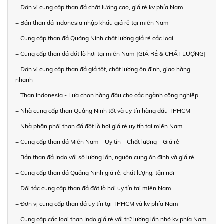
+ Đơn vị cung cấp than đá chất lượng cao, giá rẻ kv phía Nam
+ Bán than đá Indonesia nhập khẩu giá rẻ tại miền Nam
+ Cung cấp than đá Quảng Ninh chất lượng giá rẻ các loại
+ Cung cấp than đá đốt lò hơi tại miền Nam [GIÁ RẺ & CHẤT LƯỢNG]
+ Đơn vị cung cấp than đá giá tốt, chất lượng ổn định, giao hàng
nhanh
+ Than Indonesia - Lựa chọn hàng đầu cho các ngành công nghiệp
+ Nhà cung cấp than Quảng Ninh tốt và uy tín hàng đầu TPHCM
+ Nhà phân phối than đá đốt lò hơi giá rẻ uy tín tại miền Nam
+ Cung cấp than đá Miền Nam – Uy tín – Chất lượng – Giá rẻ
+ Bán than đá Indo với số lượng lớn, nguồn cung ổn định và giá rẻ
+ Cung cấp than đá Quảng Ninh giá rẻ, chất lượng, tận nơi
+ Đối tác cung cấp than đá đốt lò hơi uy tín tại miền Nam
+ Đơn vị cung cấp than đá uy tín tại TPHCM và kv phía Nam
+ Cung cấp các loại than Indo giá rẻ với trữ lượng lớn nhỏ kv phía Nam