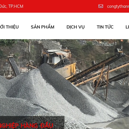
 Đức, TP.HCM
congtythan
IỚI THIỆU
SẢN PHẨM
DỊCH VỤ
TIN TỨC
L
NGHIỆP HÀNG ĐẦU