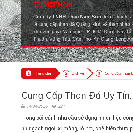
TẠI VIỆT NAM
Công ty TNHH Than Nam Sơn
được thành lậ
là cung cấp than đá Quảng Ninh và than nhập 
khu vực phía Nam như TP.HCM, Đồng Nai, Bìn
Thuận, Vũng Tàu, Cần Thơ, An Giang, Long 
Trang chủ
Dịch vụ
Cung Cấp Than Đá
Cung Cấp Than Đá Uy Tín,
14/04/2026
227
Trong bối cảnh nhu cầu sử dụng nhiên liệu công
như gạch ngói, xi măng, lò hơi, chế biến thực 