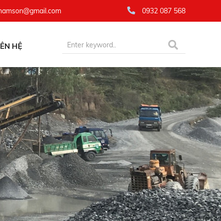
namson@gmail.com
0932 087 568
IÊN HỆ