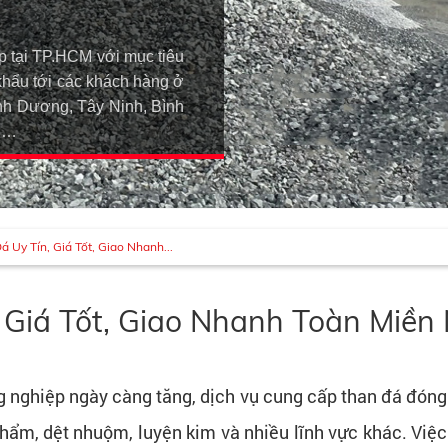
p tại TP.HCM với mục tiêu
khẩu tới các khách hàng ở
h Dương, Tây Ninh, Bình
An…
 Uy Tín, Giá Tốt, Giao Nhanh...
 Giá Tốt, Giao Nhanh Toàn Miền
 nghiệp ngày càng tăng, dịch vụ cung cấp than đá đóng 
phẩm, dệt nhuộm, luyện kim và nhiều lĩnh vực khác. Việ