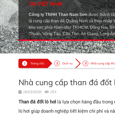
TẠI VIỆT NAM
Công ty TNHH Than Nam Sơn
được thành lậ
là cung cấp than đá Quảng Ninh và than nhập 
khu vực phía Nam như TP.HCM, Đồng Nai, Bìn
Thuận, Vũng Tàu, Cần Thơ, An Giang, Long 
Trang chủ
Dịch vụ
Nhà cung cấp than
Nhà cung cấp than đá đốt l
16/03/2026
253
Than đá đốt lò hơi
là lựa chọn hàng đầu trong 
lò hơi giúp doanh nghiệp tiết kiệm chi phí và n