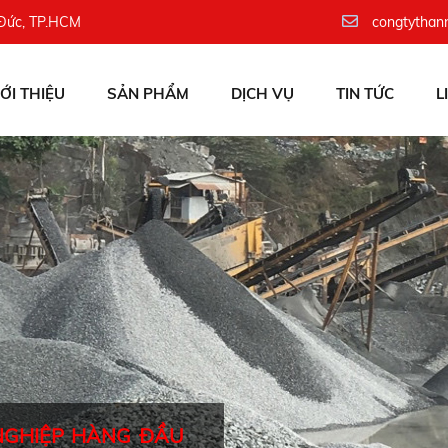
 Đức, TP.HCM
congtythan
IỚI THIỆU
SẢN PHẨM
DỊCH VỤ
TIN TỨC
L
NGHIỆP HÀNG ĐẦU