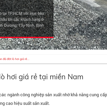
p tại TP.HCM với mục tiêu
khẩu tới các khách hàng ở
h Dương, Tây Ninh, Bình
An…
 đá đốt lò hơi giá rẻ...
ò hơi giá rẻ tại miền Nam
các ngành công nghiệp sản xuất nhờ khả năng cung cấp n
âng cao hiệu suất sản xuất.