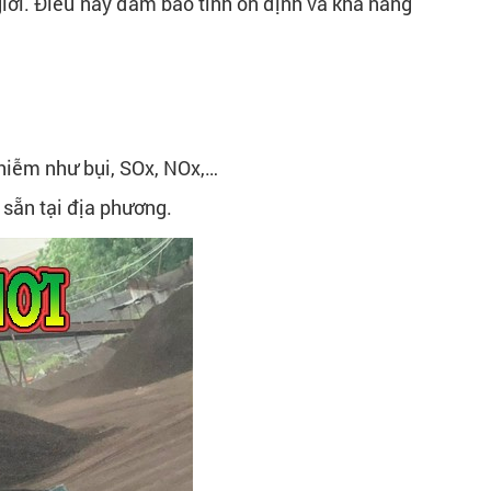
giới. Điều này đảm bảo tính ổn định và khả năng
 nhiễm như bụi, SOx, NOx,…
 sẵn tại địa phương.