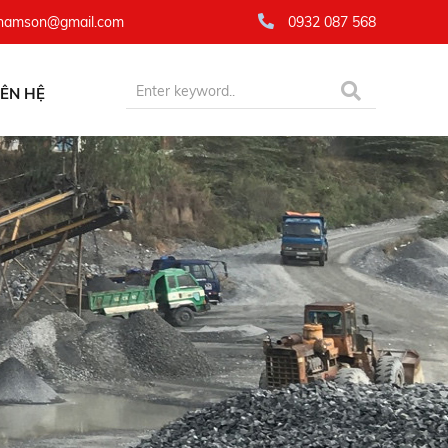
namson@gmail.com
0932 087 568
IÊN HỆ