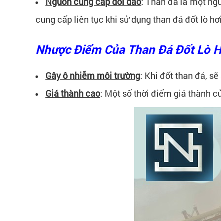
Nguồn cung cấp dồi dào
: Than đá là một ngu
cung cấp liên tục khi sử dụng than đá đốt lò hơi
Nhược Điểm Của Than Đá Đốt Lò H
Gây ô nhiễm môi trường
: Khi đốt than đá, s
Giá thành cao
: Một số thời điểm giá thành củ