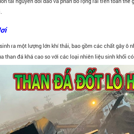
ồn tài nguyên dồi dào và phân bố rộng rãi trên toàn thế 
.
ơi
ẽ sinh ra một lượng lớn khí thải, bao gồm các chất gây ô
a than đá khá cao so với các loại nhiên liệu sinh khối có