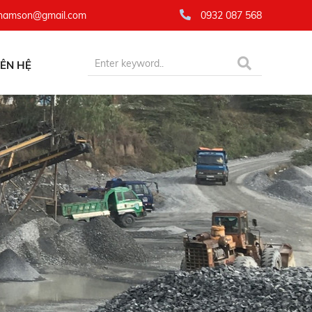
namson@gmail.com
0932 087 568
IÊN HỆ