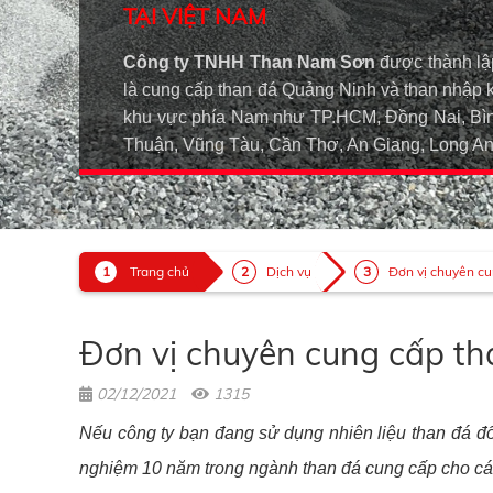
TẠI VIỆT NAM
Công ty TNHH Than Nam Sơn
được thành lậ
là cung cấp than đá Quảng Ninh và than nhập 
khu vực phía Nam như TP.HCM, Đồng Nai, Bìn
Thuận, Vũng Tàu, Cần Thơ, An Giang, Long 
Trang chủ
Dịch vụ
Đơn vị chuyên cun
Đơn vị chuyên cung cấp tha
02/12/2021
1315
Nếu công ty bạn đang sử dụng nhiên liệu than đá đố
nghiệm 10 năm trong ngành than đá cung cấp cho cá