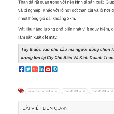
Than đá rất quan trọng với nền kinh tế sản xuất. Giúp
và xí nghiệp. Khác với lò hơi đốt than củi và lò hơi
nhiệt thông gió dài khoảng 2km.
Vật liệu năng lượng phổ biến nhất vì ít nguy hiểm, đ
làm sản xuất dệt may.
Tùy thuộc vào nhu cầu mà người dùng chọn lo
lượng lớn tại Cty Chế Biến Và Kinh Doanh Than
cung cap than dot lo hoi
than đá đốt lò hơi
than đá đốt lò hơi
BÀI VIẾT LIÊN QUAN