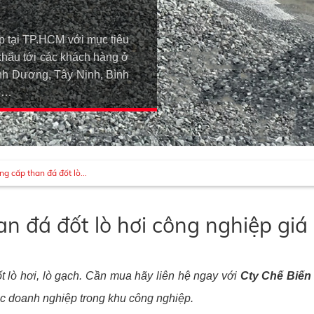
p tại TP.HCM với mục tiêu
khẩu tới các khách hàng ở
h Dương, Tây Ninh, Bình
An…
g cấp than đá đốt lò...
n đá đốt lò hơi công nghiệp giá 
t lò hơi, lò gạch. Cần mua hãy liên hệ ngay với
Cty Chế Biến
c doanh nghiệp trong khu công nghiệp.