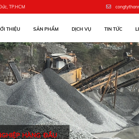
 Đức, TP.HCM
congtythan
IỚI THIỆU
SẢN PHẨM
DỊCH VỤ
TIN TỨC
L
NGHIỆP HÀNG ĐẦU