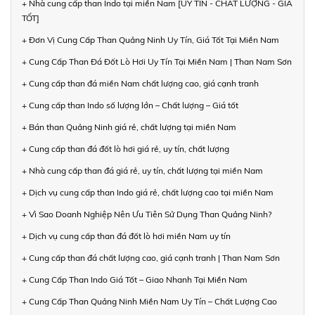
+ Nhà cung cấp than Indo tại miền Nam [UY TÍN - CHẤT LƯỢNG - GIÁ
TỐT]
+ Đơn Vị Cung Cấp Than Quảng Ninh Uy Tín, Giá Tốt Tại Miền Nam
+ Cung Cấp Than Đá Đốt Lò Hơi Uy Tín Tại Miền Nam | Than Nam Sơn
+ Cung cấp than đá miền Nam chất lượng cao, giá cạnh tranh
+ Cung cấp than Indo số lượng lớn – Chất lượng – Giá tốt
+ Bán than Quảng Ninh giá rẻ, chất lượng tại miền Nam
+ Cung cấp than đá đốt lò hơi giá rẻ, uy tín, chất lượng
+ Nhà cung cấp than đá giá rẻ, uy tín, chất lượng tại miền Nam
+ Dịch vụ cung cấp than Indo giá rẻ, chất lượng cao tại miền Nam
+ Vì Sao Doanh Nghiệp Nên Ưu Tiên Sử Dụng Than Quảng Ninh?
+ Dịch vụ cung cấp than đá đốt lò hơi miền Nam uy tín
+ Cung cấp than đá chất lượng cao, giá cạnh tranh | Than Nam Sơn
+ Cung Cấp Than Indo Giá Tốt – Giao Nhanh Tại Miền Nam
+ Cung Cấp Than Quảng Ninh Miền Nam Uy Tín – Chất Lượng Cao