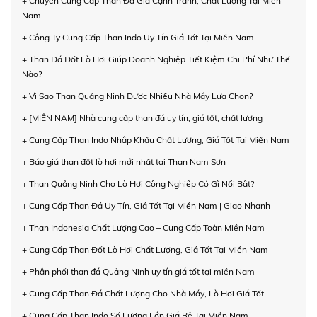
+ Chuyên Cung Cấp Than Đá Giá Cạnh Tranh, Chất Lượng Tại Miền
Nam
+ Công Ty Cung Cấp Than Indo Uy Tín Giá Tốt Tại Miền Nam
+ Than Đá Đốt Lò Hơi Giúp Doanh Nghiệp Tiết Kiệm Chi Phí Như Thế
Nào?
+ Vì Sao Than Quảng Ninh Được Nhiều Nhà Máy Lựa Chọn?
+ [MIỀN NAM] Nhà cung cấp than đá uy tín, giá tốt, chất lượng
+ Cung Cấp Than Indo Nhập Khẩu Chất Lượng, Giá Tốt Tại Miền Nam
+ Báo giá than đốt lò hơi mới nhất tại Than Nam Sơn
+ Than Quảng Ninh Cho Lò Hơi Công Nghiệp Có Gì Nổi Bật?
+ Cung Cấp Than Đá Uy Tín, Giá Tốt Tại Miền Nam | Giao Nhanh
+ Than Indonesia Chất Lượng Cao – Cung Cấp Toàn Miền Nam
+ Cung Cấp Than Đốt Lò Hơi Chất Lượng, Giá Tốt Tại Miền Nam
+ Phân phối than đá Quảng Ninh uy tín giá tốt tại miền Nam
+ Cung Cấp Than Đá Chất Lượng Cho Nhà Máy, Lò Hơi Giá Tốt
+ Cung Cấp Than Indo Số Lượng Lớn Giá Rẻ Tại Miền Nam