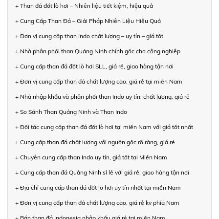
+ Than đá đốt lò hơi – Nhiên liệu tiết kiệm, hiệu quả
+ Cung Cấp Than Đá – Giải Pháp Nhiên Liệu Hiệu Quả
+ Đơn vị cung cấp than Indo chất lượng – uy tín – giá tốt
+ Nhà phân phối than Quảng Ninh chính gốc cho công nghiệp
+ Cung cấp than đá đốt lò hơi SLL, giá rẻ, giao hàng tận nơi
+ Đơn vị cung cấp than đá chất lượng cao, giá rẻ tại miền Nam
+ Nhà nhập khẩu và phân phối than Indo uy tín, chất lượng, giá rẻ
+ So Sánh Than Quảng Ninh và Than Indo
+ Đối tác cung cấp than đá đốt lò hơi tại miền Nam với giá tốt nhất
+ Cung cấp than đá chất lượng với nguồn gốc rõ ràng, giá rẻ
+ Chuyên cung cấp than Indo uy tín, giá tốt tại Miền Nam
+ Cung cấp than đá Quảng Ninh sỉ lẻ với giá rẻ, giao hàng tận nơi
+ Địa chỉ cung cấp than đá đốt lò hơi uy tín nhất tại miền Nam
+ Đơn vị cung cấp than đá chất lượng cao, giá rẻ kv phía Nam
+ Bán than đá Indonesia nhập khẩu giá rẻ tại miền Nam