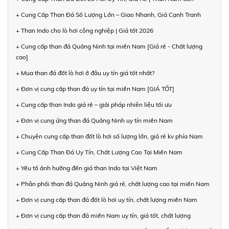
+ Cung Cấp Than Đá Số Lượng Lớn – Giao Nhanh, Giá Cạnh Tranh
+ Than Indo cho lò hơi công nghiệp | Giá tốt 2026
+ Cung cấp than đá Quảng Ninh tại miền Nam [Giá rẻ - Chất lượng
cao]
+ Mua than đá đốt lò hơi ở đâu uy tín giá tốt nhất?
+ Đơn vị cung cấp than đá uy tín tại miền Nam [GIÁ TỐT]
+ Cung cấp than Indo giá rẻ – giải pháp nhiên liệu tối ưu
+ Đơn vị cung ứng than đá Quảng Ninh uy tín miền Nam
+ Chuyên cung cấp than đốt lò hơi số lượng lớn, giá rẻ kv phía Nam
+ Cung Cấp Than Đá Uy Tín, Chất Lượng Cao Tại Miền Nam
+ Yếu tố ảnh hưởng đến giá than Indo tại Việt Nam
+ Phân phối than đá Quảng Ninh giá rẻ, chất lượng cao tại miền Nam
+ Đơn vị cung cấp than đá đốt lò hơi uy tín, chất lượng miền Nam
+ Đơn vị cung cấp than đá miền Nam uy tín, giá tốt, chất lượng