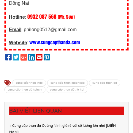
Đồng Nai
0932 087 568
(Mr. Sơn)
Hotline
:
Email
: philong0512@gmail.com
www.cungcapthanda.com
Website
:
cung cấp than indo
cung cấp than indonesia
cung cấp than đá
cung cấp than đá tphcm
cung cáp than đốt lò hơi
BÀI VIẾT LIÊN QUAN
+ Cung cấp than đá Quảng Ninh giá rẻ với số lượng lớn nhỏ [MIỀN
NAM]