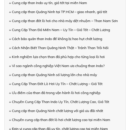
+ Cung cấp than Indo uy tín, giá tốt tại miền Nam
+ Cung cấp than Quảng Ninh tại TP.HCM – giao nhanh, giá tốt
+ Cung cấp than đốt lò hơi cho nhà máy dệt nhuộm – Than Nam Sơn
+ Cung Cấp Than Đá Miền Nam – Uy Tín – Giá Tốt – Chất Lượng
+ Cách bảo quản than Indo để không bị hao hụt chất lượng
+ Cách Nhận Biết Than Quảng Ninh Thật – Tránh Than Trôi Nổi
+ Kinh nghiệm lựa chọn than đá phù hợp cho từng loại lò hơi
+ Vì sao ngành công nghiệp Việt Nam ưa chuộng than Indo?
+ Cung cấp than Quảng Ninh số lượng lớn cho nhà máy
+ Cung Cấp Than Đốt Lò Hơi Uy Tín – Chất Lượng – Giá Tốt
+ Ưu điểm của than đá trong vận hành lò hơi công nghiệp
+ Chuyên Cung Cấp Than Indo Uy Tín, Chất Lượng Cao, Giá Tốt
+ Cung cấp than Quảng Ninh chất lượng với giá ưu đãi nhất
+ Chuyên cung cấp than đốt lò hơi chất lượng cao tại miền Nam
+ Đơn vị cung cấp than đá uy tín, chất lượng cao tại miền Nam