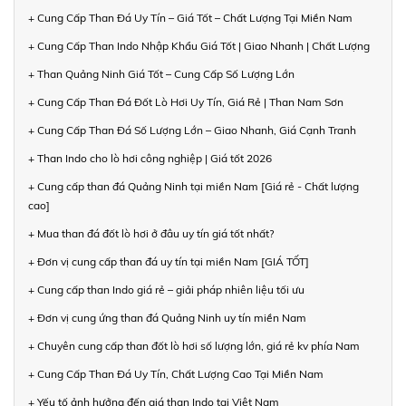
+ Cung Cấp Than Đá Uy Tín – Giá Tốt – Chất Lượng Tại Miền Nam
+ Cung Cấp Than Indo Nhập Khẩu Giá Tốt | Giao Nhanh | Chất Lượng
+ Than Quảng Ninh Giá Tốt – Cung Cấp Số Lượng Lớn
+ Cung Cấp Than Đá Đốt Lò Hơi Uy Tín, Giá Rẻ | Than Nam Sơn
+ Cung Cấp Than Đá Số Lượng Lớn – Giao Nhanh, Giá Cạnh Tranh
+ Than Indo cho lò hơi công nghiệp | Giá tốt 2026
+ Cung cấp than đá Quảng Ninh tại miền Nam [Giá rẻ - Chất lượng
cao]
+ Mua than đá đốt lò hơi ở đâu uy tín giá tốt nhất?
+ Đơn vị cung cấp than đá uy tín tại miền Nam [GIÁ TỐT]
+ Cung cấp than Indo giá rẻ – giải pháp nhiên liệu tối ưu
+ Đơn vị cung ứng than đá Quảng Ninh uy tín miền Nam
+ Chuyên cung cấp than đốt lò hơi số lượng lớn, giá rẻ kv phía Nam
+ Cung Cấp Than Đá Uy Tín, Chất Lượng Cao Tại Miền Nam
+ Yếu tố ảnh hưởng đến giá than Indo tại Việt Nam