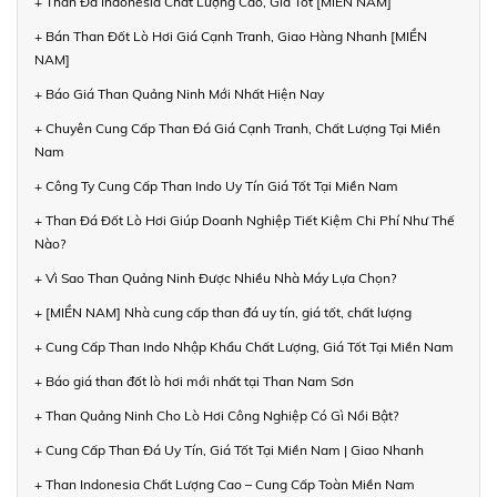
+ Than Đá Indonesia Chất Lượng Cao, Giá Tốt [MIỀN NAM]
+ Bán Than Đốt Lò Hơi Giá Cạnh Tranh, Giao Hàng Nhanh [MIỀN
NAM]
+ Báo Giá Than Quảng Ninh Mới Nhất Hiện Nay
+ Chuyên Cung Cấp Than Đá Giá Cạnh Tranh, Chất Lượng Tại Miền
Nam
+ Công Ty Cung Cấp Than Indo Uy Tín Giá Tốt Tại Miền Nam
+ Than Đá Đốt Lò Hơi Giúp Doanh Nghiệp Tiết Kiệm Chi Phí Như Thế
Nào?
+ Vì Sao Than Quảng Ninh Được Nhiều Nhà Máy Lựa Chọn?
+ [MIỀN NAM] Nhà cung cấp than đá uy tín, giá tốt, chất lượng
+ Cung Cấp Than Indo Nhập Khẩu Chất Lượng, Giá Tốt Tại Miền Nam
+ Báo giá than đốt lò hơi mới nhất tại Than Nam Sơn
+ Than Quảng Ninh Cho Lò Hơi Công Nghiệp Có Gì Nổi Bật?
+ Cung Cấp Than Đá Uy Tín, Giá Tốt Tại Miền Nam | Giao Nhanh
+ Than Indonesia Chất Lượng Cao – Cung Cấp Toàn Miền Nam