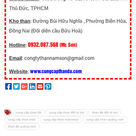
Thủ Đức, TPHCM
Kho than
: Đường Bùi Hữu Nghĩa , Phường Biên Hòa,
Đồng Nai (Đối diện cầu Bửu Hoà)
0932.087.568
(Mr. Sơn)
Hotline
:
congtythannamson@gmail.com
Email
:
www.cungcapthanda.com
Website
:
cung cấp than đá
cung cấp than đốt lò hơi
than đá đốt lò hơi
cung cấp than indo
cung cấp than indonesia
cung cấp than quảng ninh
than đá quảng ninh