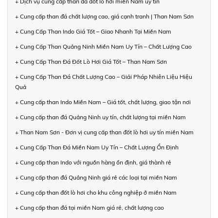
+ Dịch vụ cung cấp than đá đốt lò hơi miền Nam uy tín
+ Cung cấp than đá chất lượng cao, giá cạnh tranh | Than Nam Sơn
+ Cung Cấp Than Indo Giá Tốt – Giao Nhanh Tại Miền Nam
+ Cung Cấp Than Quảng Ninh Miền Nam Uy Tín – Chất Lượng Cao
+ Cung Cấp Than Đá Đốt Lò Hơi Giá Tốt – Than Nam Sơn
+ Cung Cấp Than Đá Chất Lượng Cao – Giải Pháp Nhiên Liệu Hiệu
Quả
+ Cung cấp than Indo Miền Nam – Giá tốt, chất lượng, giao tận nơi
+ Cung cấp than đá Quảng Ninh uy tín, chất lượng tại miền Nam
+ Than Nam Sơn - Đơn vị cung cấp than đốt lò hơi uy tín miền Nam
+ Cung Cấp Than Đá Miền Nam Uy Tín – Chất Lượng Ổn Định
+ Cung cấp than Indo với nguồn hàng ổn định, giá thành rẻ
+ Cung cấp than đá Quảng Ninh giá rẻ các loại tại miền Nam
+ Cung cấp than đốt lò hơi cho khu công nghiệp ở miền Nam
+ Cung cấp than đá tại miền Nam giá rẻ, chất lượng cao