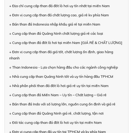
+ Địa chỉ cung cấp than đá đốt lò hơi uy tín nhất tại miền Nam
+ Đơn vị cung cấp than đá chất lượng cao, giá rẻ kv phía Nam
+ Bán than đá Indonesia nhập khẩu giá rẻ tại miền Nam
+ Cung cấp than đá Quảng Ninh chất lượng giá rẻ các loại
+ Cung cấp than đá đốt lò hơi tại miền Nam [GIÁ RẺ & CHẤT LƯỢNG]
+ Đơn vị cung cấp than đá giá tốt, chất lượng ổn định, giao hàng
nhanh
+ Than Indonesia - Lựa chọn hàng đầu cho các ngành công nghiệp
+ Nhà cung cấp than Quảng Ninh tốt và uy tín hàng đầu TPHCM
+ Nhà phân phối than đá đốt lò hơi giá rẻ uy tín tại miền Nam
+ Cung cấp than đá Miền Nam – Uy tín – Chất lượng – Giá rẻ
+ Bán than đá Indo với số lượng lớn, nguồn cung ổn định và giá rẻ
+ Cung cấp than đá Quảng Ninh giá rẻ, chất lượng, tận nơi
+ Đối tác cung cấp than đá đốt lò hơi uy tín tại miền Nam
+ Đơn vị cung cấp than đá uy tín tại TPHCM và kv phía Nam