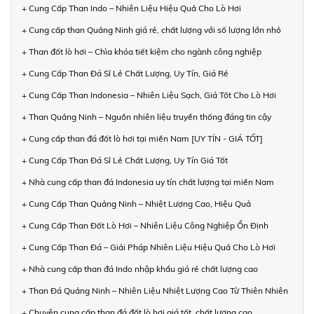
+ Cung Cấp Than Indo – Nhiên Liệu Hiệu Quả Cho Lò Hơi
+ Cung cấp than Quảng Ninh giá rẻ, chất lượng với số lượng lớn nhỏ
+ Than đốt lò hơi – Chìa khóa tiết kiệm cho ngành công nghiệp
+ Cung Cấp Than Đá Sỉ Lẻ Chất Lượng, Uy Tín, Giá Rẻ
+ Cung Cấp Than Indonesia – Nhiên Liệu Sạch, Giá Tốt Cho Lò Hơi
+ Than Quảng Ninh – Nguồn nhiên liệu truyền thống đáng tin cậy
+ Cung cấp than đá đốt lò hơi tại miền Nam [UY TÍN - GIÁ TỐT]
+ Cung Cấp Than Đá Sỉ Lẻ Chất Lượng, Uy Tín Giá Tốt
+ Nhà cung cấp than đá Indonesia uy tín chất lượng tại miền Nam
+ Cung Cấp Than Quảng Ninh – Nhiệt Lượng Cao, Hiệu Quả
+ Cung Cấp Than Đốt Lò Hơi – Nhiên Liệu Công Nghiệp Ổn Định
+ Cung Cấp Than Đá – Giải Pháp Nhiên Liệu Hiệu Quả Cho Lò Hơi
+ Nhà cung cấp than đá Indo nhập khẩu giá rẻ chất lượng cao
+ Than Đá Quảng Ninh – Nhiên Liệu Nhiệt Lượng Cao Từ Thiên Nhiên
+ Chuyên cung cấp than đá đốt lò hơi giá tốt, chất lượng cao