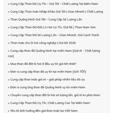
+ Cung Cấp Than Đá Uy Tín – Giá Tốt – Chất Lượng Tại Miền Nam
+ Cung Cấp Than Indo Nhập Khẩu Giá Tốt | Giao Nhanh | Chất Lượng
+ Than Quảng Ninh Giá Tốt – Cung Cấp Số Lượng Lớn
+ Cung Cấp Than Đá Đốt Lò Hơi Uy Tín, Giá Rẻ | Than Nam Sơn
+ Cung Cấp Than Đá Số Lượng Lớn – Giao Nhanh, Giá Cạnh Tranh
+ Than Indo cho lò hơi công nghiệp | Giá tốt 2026
+ Cung cấp than đá Quảng Ninh tại miền Nam [Giá rẻ - Chất lượng
cao]
+ Mua than đá đốt lò hơi ở đâu uy tín giá tốt nhất?
+ Đơn vị cung cấp than đá uy tín tại miền Nam [GIÁ TỐT]
+ Cung cấp than Indo giá rẻ – giải pháp nhiên liệu tối ưu
+ Đơn vị cung ứng than đá Quảng Ninh uy tín miền Nam
+ Chuyên cung cấp than đốt lò hơi số lượng lớn, giá rẻ kv phía Nam
+ Cung Cấp Than Đá Uy Tín, Chất Lượng Cao Tại Miền Nam
+ Yếu tố ảnh hưởng đến giá than Indo tại Việt Nam