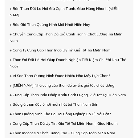
+ Bán Than Đốt Lò Hơi Giá Cạnh Tranh, Giao Hàng Nhanh [MIỀN
NAM]
+ Báo Giá Than Quảng Ninh Mới Nhất Hiện Nay
+ Chuyên Cung Cấp Than Đá Giá Cạnh Tranh, Chất Lượng Tại Miền
Nam
+ Công Ty Cung Cấp Than Indo Uy Tín Giá Tốt Tại Miền Nam
+ Than Đá Đốt Lò Hơi Giúp Doanh Nghiệp Tiết Kiệm Chi Phí Như Thế
Nào?
+ Vì Sao Than Quảng Ninh Được Nhiều Nhà Máy Lựa Chọn?
+ [MIỀN NAM] Nhà cung cấp than đá uy tín, giá tốt, chất lượng
+ Cung Cấp Than Indo Nhập Khẩu Chất Lượng, Giá Tốt Tại Miền Nam
+ Báo giá than đốt lò hơi mới nhất tại Than Nam Sơn
+ Than Quảng Ninh Cho Lò Hơi Công Nghiệp Có Gì Nổi Bật?
+ Cung Cấp Than Đá Uy Tín, Giá Tốt Tại Miền Nam | Giao Nhanh
+ Than Indonesia Chất Lượng Cao – Cung Cấp Toàn Miền Nam