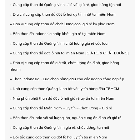
+ Cung cấp than đá Quảng Ninh sỉ lẻ với giá rẻ, giao hàng tận nơi
+ Địa chỉ cung cấp than đá đốt lò hơi uy tín nhất tại miền Nam
+ Đơn vị cung cấp than đá chất lượng cao, giá rẻ kv phía Nam
+ Bán than đá Indonesia nhập khẩu giá rẻ tại miền Nam
+ Cung cấp than đá Quảng Ninh chất lượng giá rẻ các loại
+ Cung cấp than đá đốt lò hơi tại miền Nam [GIÁ RẺ & CHẤT LƯỢNG]
+ Đơn vị cung cấp than đá giá tốt, chất lượng ổn định, giao hàng
nhanh
+ Than Indonesia - Lựa chọn hàng đầu cho các ngành công nghiệp
+ Nhà cung cấp than Quảng Ninh tốt và uy tín hàng đầu TPHCM
+ Nhà phân phối than đá đốt lò hơi giá rẻ uy tín tại miền Nam
+ Cung cấp than đá Miền Nam – Uy tín – Chất lượng – Giá rẻ
+ Bán than đá Indo với số lượng lớn, nguồn cung ổn định và giá rẻ
+ Cung cấp than đá Quảng Ninh giá rẻ, chất lượng, tận nơi
+ Đối tác cung cấp than đá đốt lò hơi uy tín tại miền Nam