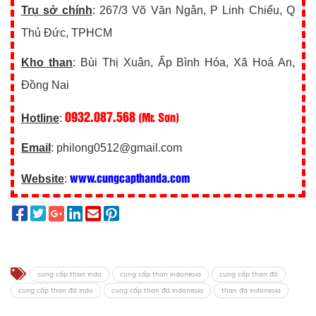
Trụ sở chính
: 267/3 Võ Văn Ngân, P Linh Chiểu, Q
Thủ Đức, TPHCM
Kho than
: Bùi Thị Xuân, Ấp Bình Hóa, Xã Hoá An,
Đồng Nai
0932.087.568
(Mr. Sơn)
Hotline
:
Email
: philong0512@gmail.com
www.cungcapthanda.com
Website
:
cung cấp than indo
cung cấp than indonesia
cung cấp than đá
cung cấp than đá indo
cung cấp than đá indonesia
than đá indonesia