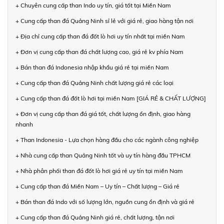
+ Chuyên cung cấp than Indo uy tín, giá tốt tại Miền Nam
+ Cung cấp than đá Quảng Ninh sỉ lẻ với giá rẻ, giao hàng tận nơi
+ Địa chỉ cung cấp than đá đốt lò hơi uy tín nhất tại miền Nam
+ Đơn vị cung cấp than đá chất lượng cao, giá rẻ kv phía Nam
+ Bán than đá Indonesia nhập khẩu giá rẻ tại miền Nam
+ Cung cấp than đá Quảng Ninh chất lượng giá rẻ các loại
+ Cung cấp than đá đốt lò hơi tại miền Nam [GIÁ RẺ & CHẤT LƯỢNG]
+ Đơn vị cung cấp than đá giá tốt, chất lượng ổn định, giao hàng
nhanh
+ Than Indonesia - Lựa chọn hàng đầu cho các ngành công nghiệp
+ Nhà cung cấp than Quảng Ninh tốt và uy tín hàng đầu TPHCM
+ Nhà phân phối than đá đốt lò hơi giá rẻ uy tín tại miền Nam
+ Cung cấp than đá Miền Nam – Uy tín – Chất lượng – Giá rẻ
+ Bán than đá Indo với số lượng lớn, nguồn cung ổn định và giá rẻ
+ Cung cấp than đá Quảng Ninh giá rẻ, chất lượng, tận nơi