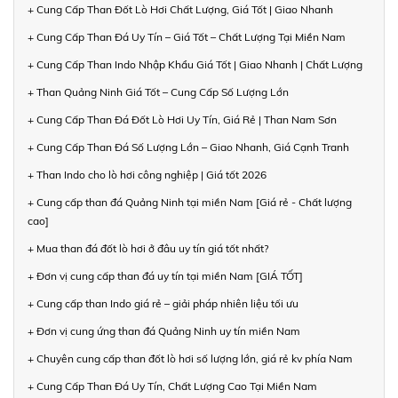
+ Cung Cấp Than Đốt Lò Hơi Chất Lượng, Giá Tốt | Giao Nhanh
+ Cung Cấp Than Đá Uy Tín – Giá Tốt – Chất Lượng Tại Miền Nam
+ Cung Cấp Than Indo Nhập Khẩu Giá Tốt | Giao Nhanh | Chất Lượng
+ Than Quảng Ninh Giá Tốt – Cung Cấp Số Lượng Lớn
+ Cung Cấp Than Đá Đốt Lò Hơi Uy Tín, Giá Rẻ | Than Nam Sơn
+ Cung Cấp Than Đá Số Lượng Lớn – Giao Nhanh, Giá Cạnh Tranh
+ Than Indo cho lò hơi công nghiệp | Giá tốt 2026
+ Cung cấp than đá Quảng Ninh tại miền Nam [Giá rẻ - Chất lượng
cao]
+ Mua than đá đốt lò hơi ở đâu uy tín giá tốt nhất?
+ Đơn vị cung cấp than đá uy tín tại miền Nam [GIÁ TỐT]
+ Cung cấp than Indo giá rẻ – giải pháp nhiên liệu tối ưu
+ Đơn vị cung ứng than đá Quảng Ninh uy tín miền Nam
+ Chuyên cung cấp than đốt lò hơi số lượng lớn, giá rẻ kv phía Nam
+ Cung Cấp Than Đá Uy Tín, Chất Lượng Cao Tại Miền Nam