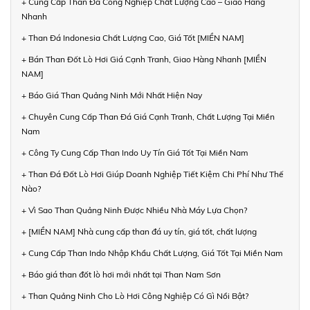
+ Cung Cấp Than Đá Công Nghiệp Chất Lượng Cao – Giao Hàng
Nhanh
+ Than Đá Indonesia Chất Lượng Cao, Giá Tốt [MIỀN NAM]
+ Bán Than Đốt Lò Hơi Giá Cạnh Tranh, Giao Hàng Nhanh [MIỀN
NAM]
+ Báo Giá Than Quảng Ninh Mới Nhất Hiện Nay
+ Chuyên Cung Cấp Than Đá Giá Cạnh Tranh, Chất Lượng Tại Miền
Nam
+ Công Ty Cung Cấp Than Indo Uy Tín Giá Tốt Tại Miền Nam
+ Than Đá Đốt Lò Hơi Giúp Doanh Nghiệp Tiết Kiệm Chi Phí Như Thế
Nào?
+ Vì Sao Than Quảng Ninh Được Nhiều Nhà Máy Lựa Chọn?
+ [MIỀN NAM] Nhà cung cấp than đá uy tín, giá tốt, chất lượng
+ Cung Cấp Than Indo Nhập Khẩu Chất Lượng, Giá Tốt Tại Miền Nam
+ Báo giá than đốt lò hơi mới nhất tại Than Nam Sơn
+ Than Quảng Ninh Cho Lò Hơi Công Nghiệp Có Gì Nổi Bật?