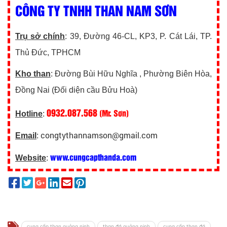
CÔNG TY TNHH THAN NAM SƠN
Trụ sở chính
: 39, Đường 46-CL, KP3, P. Cát Lái, TP.
Thủ Đức, TPHCM
Kho than
: Đường Bùi Hữu Nghĩa , Phường Biên Hòa,
Đồng Nai (Đối diện cầu Bửu Hoà)
0932.087.568
(Mr. Sơn)
Hotline
:
congtythannamson@gmail.com
Email
:
www.cungcapthanda.com
Website
:
cung cấp than quảng ninh
than đá quảng ninh
cung cấp than đá