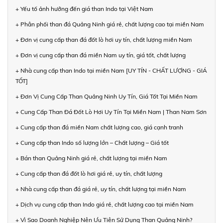
+ Yếu tố ảnh hưởng đến giá than Indo tại Việt Nam
+ Phân phối than đá Quảng Ninh giá rẻ, chất lượng cao tại miền Nam
+ Đơn vị cung cấp than đá đốt lò hơi uy tín, chất lượng miền Nam
+ Đơn vị cung cấp than đá miền Nam uy tín, giá tốt, chất lượng
+ Nhà cung cấp than Indo tại miền Nam [UY TÍN - CHẤT LƯỢNG - GIÁ
TỐT]
+ Đơn Vị Cung Cấp Than Quảng Ninh Uy Tín, Giá Tốt Tại Miền Nam
+ Cung Cấp Than Đá Đốt Lò Hơi Uy Tín Tại Miền Nam | Than Nam Sơn
+ Cung cấp than đá miền Nam chất lượng cao, giá cạnh tranh
+ Cung cấp than Indo số lượng lớn – Chất lượng – Giá tốt
+ Bán than Quảng Ninh giá rẻ, chất lượng tại miền Nam
+ Cung cấp than đá đốt lò hơi giá rẻ, uy tín, chất lượng
+ Nhà cung cấp than đá giá rẻ, uy tín, chất lượng tại miền Nam
+ Dịch vụ cung cấp than Indo giá rẻ, chất lượng cao tại miền Nam
+ Vì Sao Doanh Nghiệp Nên Ưu Tiên Sử Dụng Than Quảng Ninh?