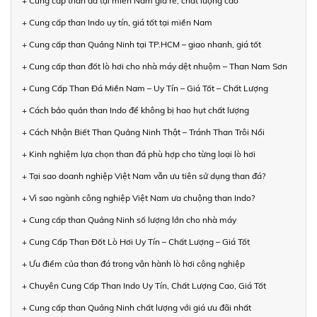
+ Cung cấp than đá tại miền Nam giá rẻ, chất lượng cao
+ Cung cấp than Indo uy tín, giá tốt tại miền Nam
+ Cung cấp than Quảng Ninh tại TP.HCM – giao nhanh, giá tốt
+ Cung cấp than đốt lò hơi cho nhà máy dệt nhuộm – Than Nam Sơn
+ Cung Cấp Than Đá Miền Nam – Uy Tín – Giá Tốt – Chất Lượng
+ Cách bảo quản than Indo để không bị hao hụt chất lượng
+ Cách Nhận Biết Than Quảng Ninh Thật – Tránh Than Trôi Nổi
+ Kinh nghiệm lựa chọn than đá phù hợp cho từng loại lò hơi
+ Tại sao doanh nghiệp Việt Nam vẫn ưu tiên sử dụng than đá?
+ Vì sao ngành công nghiệp Việt Nam ưa chuộng than Indo?
+ Cung cấp than Quảng Ninh số lượng lớn cho nhà máy
+ Cung Cấp Than Đốt Lò Hơi Uy Tín – Chất Lượng – Giá Tốt
+ Ưu điểm của than đá trong vận hành lò hơi công nghiệp
+ Chuyên Cung Cấp Than Indo Uy Tín, Chất Lượng Cao, Giá Tốt
+ Cung cấp than Quảng Ninh chất lượng với giá ưu đãi nhất