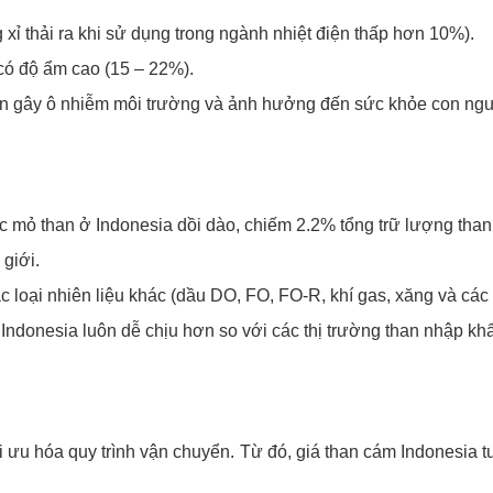
xỉ thải ra khi sử dụng trong ngành nhiệt điện thấp hơn 10%).
có độ ẩm cao (15 – 22%).
nhân gây ô nhiễm môi trường và ảnh hưởng đến sức khỏe con ngư
c mỏ than ở Indonesia dồi dào, chiếm 2.2% tổng trữ lượng than
 giới.
 loại nhiên liệu khác (dầu DO, FO, FO-R, khí gas, xăng và các 
 Indonesia luôn dễ chịu hơn so với các thị trường than nhập kh
i ưu hóa quy trình vận chuyển. Từ đó, giá than cám Indonesia t