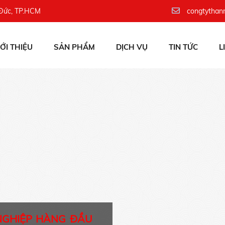
 Đức, TP.HCM
congtythan
IỚI THIỆU
SẢN PHẨM
DỊCH VỤ
TIN TỨC
L
NGHIỆP HÀNG ĐẦU