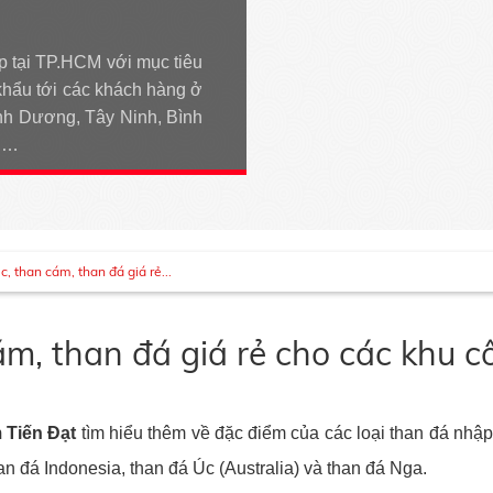
p tại TP.HCM với mục tiêu
khẩu tới các khách hàng ở
h Dương, Tây Ninh, Bình
An…
, than cám, than đá giá rẻ...
ám, than đá giá rẻ cho các khu 
 Tiến Đạt
tìm hiểu thêm về đặc điểm của các loại than đá nhập
an đá Indonesia, than đá Úc (Australia) và than đá Nga.