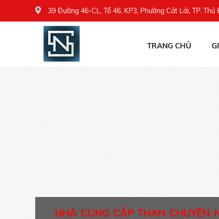
39 Đường 46-CL, Tổ 46, KP3, Phường Cát Lái, TP. Thủ
TRANG CHỦ
G
NHÀ CUNG CẤP THAN CHUYÊN 