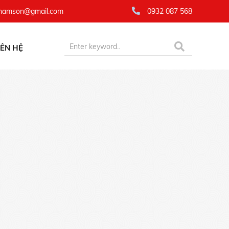
namson@gmail.com
0932 087 568
IÊN HỆ