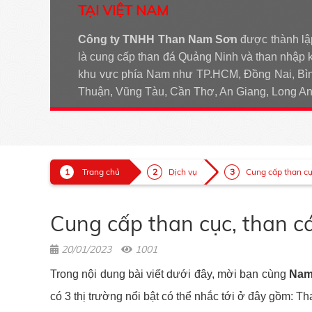
TẠI VIỆT NAM
Công ty TNHH Than Nam Sơn
được thành lậ
là cung cấp than đá Quảng Ninh và than nhập 
khu vực phía Nam như TP.HCM, Đồng Nai, Bìn
Thuận, Vũng Tàu, Cần Thơ, An Giang, Long 
Trang chủ
Dịch vụ
Cung cấp than cục
Cung cấp than cục, than c
20/01/2023
1001
Trong nội dung bài viết dưới đây, mời bạn cùng
Nam
có 3 thị trường nổi bật có thể nhắc tới ở đây gồm: Th