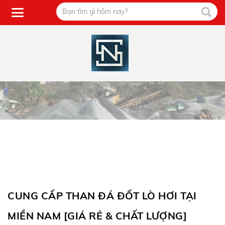
CUNG CẤP THAN ĐÁ ĐỐT LÒ HƠI TẠI
MIỀN NAM [GIÁ RẺ & CHẤT LƯỢNG]