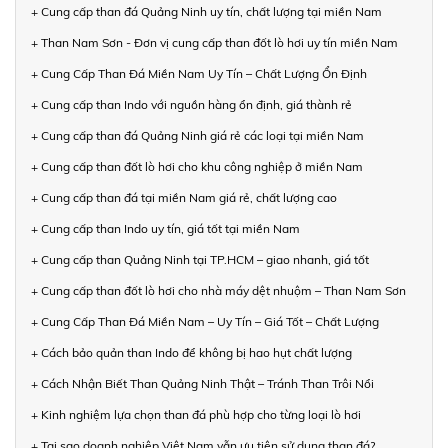
+ Cung cấp than đá Quảng Ninh uy tín, chất lượng tại miền Nam
+ Than Nam Sơn - Đơn vị cung cấp than đốt lò hơi uy tín miền Nam
+ Cung Cấp Than Đá Miền Nam Uy Tín – Chất Lượng Ổn Định
+ Cung cấp than Indo với nguồn hàng ổn định, giá thành rẻ
+ Cung cấp than đá Quảng Ninh giá rẻ các loại tại miền Nam
+ Cung cấp than đốt lò hơi cho khu công nghiệp ở miền Nam
+ Cung cấp than đá tại miền Nam giá rẻ, chất lượng cao
+ Cung cấp than Indo uy tín, giá tốt tại miền Nam
+ Cung cấp than Quảng Ninh tại TP.HCM – giao nhanh, giá tốt
+ Cung cấp than đốt lò hơi cho nhà máy dệt nhuộm – Than Nam Sơn
+ Cung Cấp Than Đá Miền Nam – Uy Tín – Giá Tốt – Chất Lượng
+ Cách bảo quản than Indo để không bị hao hụt chất lượng
+ Cách Nhận Biết Than Quảng Ninh Thật – Tránh Than Trôi Nổi
+ Kinh nghiệm lựa chọn than đá phù hợp cho từng loại lò hơi
+ Tại sao doanh nghiệp Việt Nam vẫn ưu tiên sử dụng than đá?