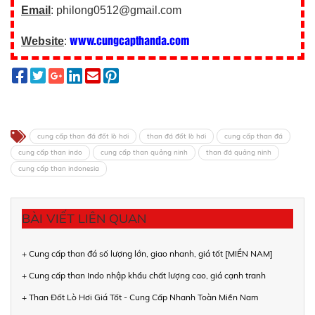
Email
: philong0512@gmail.com
www.cungcapthanda.com
Website
:
cung cấp than đá đốt lò hơi
than đá đốt lò hơi
cung cấp than đá
cung cấp than indo
cung cấp than quảng ninh
than đá quảng ninh
cung cấp than indonesia
BÀI VIẾT LIÊN QUAN
+ Cung cấp than đá số lượng lớn, giao nhanh, giá tốt [MIỀN NAM]
+ Cung cấp than Indo nhập khẩu chất lượng cao, giá cạnh tranh
+ Than Đốt Lò Hơi Giá Tốt - Cung Cấp Nhanh Toàn Miền Nam