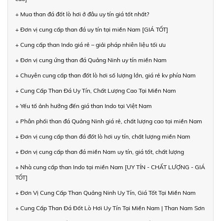
+ Mua than đá đốt lò hơi ở đâu uy tín giá tốt nhất?
+ Đơn vị cung cấp than đá uy tín tại miền Nam [GIÁ TỐT]
+ Cung cấp than Indo giá rẻ – giải pháp nhiên liệu tối ưu
+ Đơn vị cung ứng than đá Quảng Ninh uy tín miền Nam
+ Chuyên cung cấp than đốt lò hơi số lượng lớn, giá rẻ kv phía Nam
+ Cung Cấp Than Đá Uy Tín, Chất Lượng Cao Tại Miền Nam
+ Yếu tố ảnh hưởng đến giá than Indo tại Việt Nam
+ Phân phối than đá Quảng Ninh giá rẻ, chất lượng cao tại miền Nam
+ Đơn vị cung cấp than đá đốt lò hơi uy tín, chất lượng miền Nam
+ Đơn vị cung cấp than đá miền Nam uy tín, giá tốt, chất lượng
+ Nhà cung cấp than Indo tại miền Nam [UY TÍN - CHẤT LƯỢNG - GIÁ
TỐT]
+ Đơn Vị Cung Cấp Than Quảng Ninh Uy Tín, Giá Tốt Tại Miền Nam
+ Cung Cấp Than Đá Đốt Lò Hơi Uy Tín Tại Miền Nam | Than Nam Sơn