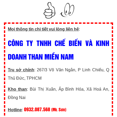
Mọi thông tin chi tiết vui lòng liên hệ
:
CÔNG TY TNHH CHẾ BIẾN VÀ KINH
DOANH THAN MIỀN NAM
Trụ sở chính
: 267/3 Võ Văn Ngân, P Linh Chiểu, Q
Thủ Đức, TPHCM
Kho than
: Bùi Thị Xuân, Ấp Bình Hóa, Xã Hoá An,
Đồng Nai
0932.087.568
(Mr. Sơn)
Hotline
: