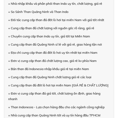
+ Nhà nhập khẩu và phân phối than Indo uy tín, chất lượng, giá rẻ
+ So Sánh Than Quảng Ninh và Than Indo
+ Đối tác cung cấp than đá đốt lò hơi tại miền Nam với giá tốt nhất
+ Cung cấp than đá chất lượng với nguồn gốc rõ ràng, giá rẻ
+ Chuyên cung cấp than Indo uy tín, giá tốt tại Miền Nam
+ Cung cấp than đá Quảng Ninh sỉ lẻ với giá rẻ, giao hàng tận nơi
+ Địa chỉ cung cấp than đá đốt lò hơi uy tín nhất tại miền Nam
+ Đơn vị cung cấp than đá chất lượng cao, giá rẻ kv phía Nam
+ Bán than đá Indonesia nhập khẩu giá rẻ tại miền Nam
+ Cung cấp than đá Quảng Ninh chất lượng giá rẻ các loại
+ Cung cấp than đá đốt lò hơi tại miền Nam [GIÁ RẺ & CHẤT LƯỢNG]
+ Đơn vị cung cấp than đá giá tốt, chất lượng ổn định, giao hàng
nhanh
+ Than Indonesia - Lựa chọn hàng đầu cho các ngành công nghiệp
+ Nhà cung cấp than Quảng Ninh tốt và uy tín hàng đầu TPHCM