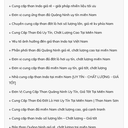
+ Cung cấp than Indo giá rẻ – giải pháp nhiên liệu tối ưu
+ Đơn vị cung ứng than đá Quảng Ninh uy tín miền Nam
+ Chuyên cung cấp than đốt lò hơi số lượng lớn, giá rẻ kv phía Nam
+ Cung Cấp Than Đá Uy Tín, Chất Lượng Cao Tại Miền Nam
+ Yếu tố ảnh hưởng đến giá than Indo tại Việt Nam
+ Phân phối than đá Quảng Ninh giá rẻ, chất lượng cao tại miền Nam
+ Đơn vị cung cấp than đá đốt lò hơi uy tín, chất lượng miền Nam
+ Đơn vị cung cấp than đá miền Nam uy tín, giá tốt, chất lượng
+ Nhà cung cấp than Indo tại miền Nam [UY TÍN - CHẤT LƯỢNG - GIÁ
TỐT]
+ Đơn Vị Cung Cấp Than Quảng Ninh Uy Tín, Giá Tốt Tại Miền Nam
+ Cung Cấp Than Đá Đốt Lò Hơi Uy Tín Tại Miền Nam | Than Nam Sơn
+ Cung cấp than đá miền Nam chất lượng cao, giá cạnh tranh
+ Cung cấp than Indo số lượng lớn – Chất lượng – Giá tốt
+ Bán than Quảng Ninh giá rẻ, chất lượng tại miền Nam