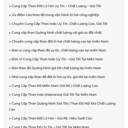
+ Cung Cấp Than Đốt Lò Hơi Uy Tín – Chất Lượng – Giá Tốt
+ Ưu điểm của than đá trong vận hành lò hơi công nghiệp
+ Chuyên Cung Cấp Than Indo Uy Tín, Chất Lượng Cao, Giá Tốt
+ Cung cấp than Quảng Ninh chất lượng với giá ưu đãi nhất
+ Chuyên cung cấp than đốt lò hơi chất lượng cao tại miền Nam
+ Đơn vị cung cấp than đá uy tín, chất lượng cao tại miền Nam
+ Đơn Vị Cung Cấp Than Indo Uy Tín – Giá Tốt Tại Miền Nam
+ Bán than đá Quảng Ninh giá tốt chất lượng tại miền Nam
+ Nhà cung cấp than đá đốt lò hơi uy tín, giá tốt tại miền Nam
+ Cung Cấp Than Đá Miền Nam Giá Rẻ | Chất Lượng Cao
+ Cung Cấp Than Indo (Indonesia) Giá Tốt Tại Miền Nam
+ Cung Cấp Than Quảng Ninh Giá Tốt | Than Đá Nội Địa Chất Lượng
Cao
+ Cung Cấp Than Đốt Lò Hơi – Gía Rẻ, Hiệu Suất Cao
+ Cung Cấp Than Đá Uy Tín – Giá Tốt Tại Miền Nam