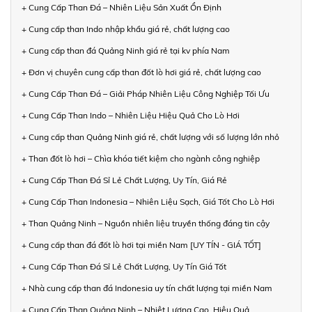
+ Cung Cấp Than Đá – Nhiên Liệu Sản Xuất Ổn Định
+ Cung cấp than Indo nhập khẩu giá rẻ, chất lượng cao
+ Cung cấp than đá Quảng Ninh giá rẻ tại kv phía Nam
+ Đơn vị chuyên cung cấp than đốt lò hơi giá rẻ, chất lượng cao
+ Cung Cấp Than Đá – Giải Pháp Nhiên Liệu Công Nghiệp Tối Ưu
+ Cung Cấp Than Indo – Nhiên Liệu Hiệu Quả Cho Lò Hơi
+ Cung cấp than Quảng Ninh giá rẻ, chất lượng với số lượng lớn nhỏ
+ Than đốt lò hơi – Chìa khóa tiết kiệm cho ngành công nghiệp
+ Cung Cấp Than Đá Sỉ Lẻ Chất Lượng, Uy Tín, Giá Rẻ
+ Cung Cấp Than Indonesia – Nhiên Liệu Sạch, Giá Tốt Cho Lò Hơi
+ Than Quảng Ninh – Nguồn nhiên liệu truyền thống đáng tin cậy
+ Cung cấp than đá đốt lò hơi tại miền Nam [UY TÍN - GIÁ TỐT]
+ Cung Cấp Than Đá Sỉ Lẻ Chất Lượng, Uy Tín Giá Tốt
+ Nhà cung cấp than đá Indonesia uy tín chất lượng tại miền Nam
+ Cung Cấp Than Quảng Ninh – Nhiệt Lượng Cao, Hiệu Quả