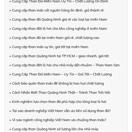
+ Cung Cấp Than Đá Miền Nam Uy Tín – Chất Lượng Ổn Định
+ Cung cấp than Indo với nguồn hàng ổn định, giá thành rẻ
+ Cung cấp than đá Quảng Ninh giá rẻ các loại tại miền Nam
+ Cung cấp than đốt lò hơi cho khu công nghiệp ở miền Nam
+ Cung cấp than đá tại miền Nam giá rẻ, chất lượng cao
+ Cung cấp than Indo uy tín, giá tốt tại miền Nam
+ Cung cấp than Quảng Ninh tại TP.HCM – giao nhanh, giá tốt
+ Cung cấp than đốt lò hơi cho nhà máy dệt nhuộm – Than Nam Sơn
+ Cung Cấp Than Đá Miền Nam – Uy Tín – Giá Tốt – Chất Lượng
+ Cách bảo quản than Indo để không bị hao hụt chất lượng
+ Cách Nhận Biết Than Quảng Ninh Thật – Tránh Than Trôi Nổi
+ Kinh nghiệm lựa chọn than đá phù hợp cho từng loại lò hơi
+ Tại sao doanh nghiệp Việt Nam vẫn ưu tiên sử dụng than đá?
+ Vì sao ngành công nghiệp Việt Nam ưa chuộng than Indo?
+ Cung cấp than Quảng Ninh số lượng lớn cho nhà máy