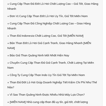
+ Cung Cấp Than Đá Đốt Lò Hơi Chất Lượng Cao – Giá Tốt, Giao Hàng
Nhanh
+ Đơn Vị Cung Cấp Than Đốt Lò Hơi Uy Tín, Giá Tốt Miền Nam
+ Cung Cấp Than Đá Công Nghiệp Chất Lượng Cao – Giao Hàng
Nhanh
+ Than Đá Indonesia Chất Lượng Cao, Giá Tốt [MIỀN NAM]
+ Bán Than Đốt Lò Hơi Giá Cạnh Tranh, Giao Hàng Nhanh [MIỀN
NAM]
+ Báo Giá Than Quảng Ninh Mới Nhất Hiện Nay
+ Chuyên Cung Cấp Than Đá Giá Cạnh Tranh, Chất Lượng Tại Miền
Nam
+ Công Ty Cung Cấp Than Indo Uy Tín Giá Tốt Tại Miền Nam
+ Than Đá Đốt Lò Hơi Giúp Doanh Nghiệp Tiết Kiệm Chi Phí Như Thế
Nào?
+ Vì Sao Than Quảng Ninh Được Nhiều Nhà Máy Lựa Chọn?
+ [MIỀN NAM] Nhà cung cấp than đá uy tín, giá tốt, chất lượng