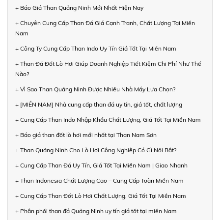
+ Báo Giá Than Quảng Ninh Mới Nhất Hiện Nay
+ Chuyên Cung Cấp Than Đá Giá Cạnh Tranh, Chất Lượng Tại Miền
Nam
+ Công Ty Cung Cấp Than Indo Uy Tín Giá Tốt Tại Miền Nam
+ Than Đá Đốt Lò Hơi Giúp Doanh Nghiệp Tiết Kiệm Chi Phí Như Thế
Nào?
+ Vì Sao Than Quảng Ninh Được Nhiều Nhà Máy Lựa Chọn?
+ [MIỀN NAM] Nhà cung cấp than đá uy tín, giá tốt, chất lượng
+ Cung Cấp Than Indo Nhập Khẩu Chất Lượng, Giá Tốt Tại Miền Nam
+ Báo giá than đốt lò hơi mới nhất tại Than Nam Sơn
+ Than Quảng Ninh Cho Lò Hơi Công Nghiệp Có Gì Nổi Bật?
+ Cung Cấp Than Đá Uy Tín, Giá Tốt Tại Miền Nam | Giao Nhanh
+ Than Indonesia Chất Lượng Cao – Cung Cấp Toàn Miền Nam
+ Cung Cấp Than Đốt Lò Hơi Chất Lượng, Giá Tốt Tại Miền Nam
+ Phân phối than đá Quảng Ninh uy tín giá tốt tại miền Nam