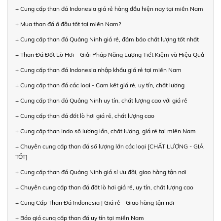
+ Cung cấp than đá Indonesia giá rẻ hàng đầu hiện nay tại miền Nam
+ Mua than đá ở đâu tốt tại miền Nam?
+ Cung cấp than đá Quảng Ninh giá rẻ, đảm bảo chất lượng tốt nhất
+ Than Đá Đốt Lò Hơi – Giải Pháp Năng Lượng Tiết Kiệm và Hiệu Quả
+ Cung cấp than đá Indonesia nhập khẩu giá rẻ tại miền Nam
+ Cung cấp than đá các loại - Cam kết giá rẻ, uy tín, chất lượng
+ Cung cấp than đá Quảng Ninh uy tín, chất lượng cao với giá rẻ
+ Cung cấp than đá đốt lò hơi giá rẻ, chất lượng cao
+ Cung cấp than Indo số lượng lớn, chất lượng, giá rẻ tại miền Nam
+ Chuyên cung cấp than đá số lượng lớn các loại [CHẤT LƯỢNG - GIÁ
TỐT]
+ Cung cấp than đá Quảng Ninh giá sỉ ưu đãi, giao hàng tận nơi
+ Chuyên cung cấp than đá đốt lò hơi giá rẻ, uy tín, chất lượng cao
+ Cung Cấp Than Đá Indonesia | Giá rẻ - Giao hàng tận nơi
+ Báo giá cung cấp than đá uy tín tại miền Nam