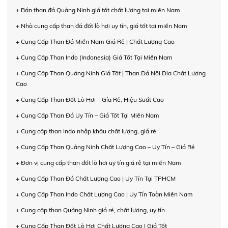
+ Bán than đá Quảng Ninh giá tốt chất lượng tại miền Nam
+ Nhà cung cấp than đá đốt lò hơi uy tín, giá tốt tại miền Nam
+ Cung Cấp Than Đá Miền Nam Giá Rẻ | Chất Lượng Cao
+ Cung Cấp Than Indo (Indonesia) Giá Tốt Tại Miền Nam
+ Cung Cấp Than Quảng Ninh Giá Tốt | Than Đá Nội Địa Chất Lượng
Cao
+ Cung Cấp Than Đốt Lò Hơi – Gía Rẻ, Hiệu Suất Cao
+ Cung Cấp Than Đá Uy Tín – Giá Tốt Tại Miền Nam
+ Cung cấp than Indo nhập khẩu chất lượng, giá rẻ
+ Cung Cấp Than Quảng Ninh Chất Lượng Cao – Uy Tín – Giá Rẻ
+ Đơn vị cung cấp than đốt lò hơi uy tín giá rẻ tại miền Nam
+ Cung Cấp Than Đá Chất Lượng Cao | Uy Tín Tại TPHCM
+ Cung Cấp Than Indo Chất Lượng Cao | Uy Tín Toàn Miền Nam
+ Cung cấp than Quảng Ninh giá rẻ, chất lượng, uy tín
+ Cung Cấp Than Đốt Lò Hơi Chất Lượng Cao | Giá Tốt