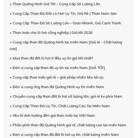
+ Than Quảng Ninh Giá Tốt – Cung Cấp Số Lượng Lớn
+ Cung Cấp Than Đá Đốt Lò Hơi Uy Tín, Giá Rẻ | Than Nam Sơn
+ Cung Cấp Than Đá Số Lượng Lớn – Giao Nhanh, Giá Cạnh Tranh
+ Than Indo cho lò hơi công nghiệp | Giá tốt 2026
+ Cung cấp than đá Quảng Ninh tại miền Nam [Giá rẻ - Chất lượng
cao]
+ Mua than đá đốt lò hơi ở đâu uy tín giá tốt nhất?
+ Đơn vị cung cấp than đá uy tín tại miền Nam [GIÁ TỐT]
+ Cung cấp than Indo giá rẻ – giải pháp nhiên liệu tối ưu
+ Đơn vị cung ứng than đá Quảng Ninh uy tín miền Nam
+ Chuyên cung cấp than đốt lò hơi số lượng lớn, giá rẻ kv phía Nam
+ Cung Cấp Than Đá Uy Tín, Chất Lượng Cao Tại Miền Nam
+ Yếu tố ảnh hưởng đến giá than Indo tại Việt Nam
+ Phân phối than đá Quảng Ninh giá rẻ, chất lượng cao tại miền Nam
+ Đơn vị cung cấp than đá đốt lò hơi uy tín, chất lượng miền Nam