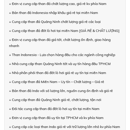
+ Đơn vị cung cấp than đá chất lượng cao, giá rẻ kv phía Nam
+ Bán than đá Indonesia nhập khẩu giá rẻ tại miền Nam
+ Cung cấp than đá Quảng Ninh chất lượng giá rẻ các loại
+ Cung cấp than đá đốt lò hơi tại miền Nam [GIÁ RẺ & CHẤT LƯỢNG]
+ Đơn vị cung cấp than đá giá tốt, chất lượng ổn định, giao hàng
nhanh
+ Than Indonesia - Lựa chọn hàng đầu cho các ngành công nghiệp
+ Nhà cung cấp than Quảng Ninh tốt và uy tín hàng đầu TPHCM
+ Nhà phân phối than đá đốt lò hơi giá rẻ uy tín tại miền Nam
+ Cung cấp than đá Miền Nam – Uy tín – Chất lượng – Giá rẻ
+ Bán than đá Indo với số lượng lớn, nguồn cung ổn định và giá rẻ
+ Cung cấp than đá Quảng Ninh giá rẻ, chất lượng, tận nơi
+ Đối tác cung cấp than đá đốt lò hơi uy tín tại miền Nam
+ Đơn vị cung cấp than đá uy tín tại TPHCM và kv phía Nam
+ Cung cấp các loại than Indo giá rẻ với trữ lượng lớn nhỏ kv phía Nam