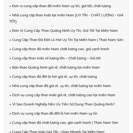
+ Đơn vị cung cấp than đá miền Nam uy tín, giá tốt, chất lượng
+ Nhà cung cấp than Indo tại miền Nam [UY TÍN - CHẤT LƯỢNG - GIÁ
TỐT]
+ Đơn Vị Cung Cấp Than Quảng Ninh Uy Tín, Giá Tốt Tại Miền Nam
+ Cung Cấp Than Đá Đốt Lò Hơi Uy Tín Tại Miền Nam | Than Nam Sơn
+ Cung cấp than đá miền Nam chất lượng cao, giá cạnh tranh
+ Cung cấp than Indo số lượng lớn – Chất lượng – Giá tốt
+ Bán than Quảng Ninh giá rẻ, chất lượng tại miền Nam
+ Cung cấp than đá đốt lò hơi giá rẻ, uy tín, chất lượng
+ Nhà cung cấp than đá giá rẻ, uy tín, chất lượng tại miền Nam
+ Dịch vụ cung cấp than Indo giá rẻ, chất lượng cao tại miền Nam
+ Vì Sao Doanh Nghiệp Nên Ưu Tiên Sử Dụng Than Quảng Ninh?
+ Dịch vụ cung cấp than đá đốt lò hơi miền Nam uy tín
+ Cung cấp than đá chất lượng cao, giá cạnh tranh | Than Nam Sơn
+ Cung Cấp Than Indo Giá Tốt – Giao Nhanh Tại Miền Nam