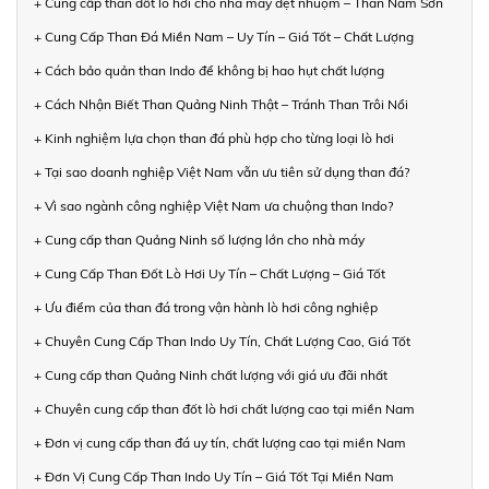
+ Cung cấp than đốt lò hơi cho nhà máy dệt nhuộm – Than Nam Sơn
+ Cung Cấp Than Đá Miền Nam – Uy Tín – Giá Tốt – Chất Lượng
+ Cách bảo quản than Indo để không bị hao hụt chất lượng
+ Cách Nhận Biết Than Quảng Ninh Thật – Tránh Than Trôi Nổi
+ Kinh nghiệm lựa chọn than đá phù hợp cho từng loại lò hơi
+ Tại sao doanh nghiệp Việt Nam vẫn ưu tiên sử dụng than đá?
+ Vì sao ngành công nghiệp Việt Nam ưa chuộng than Indo?
+ Cung cấp than Quảng Ninh số lượng lớn cho nhà máy
+ Cung Cấp Than Đốt Lò Hơi Uy Tín – Chất Lượng – Giá Tốt
+ Ưu điểm của than đá trong vận hành lò hơi công nghiệp
+ Chuyên Cung Cấp Than Indo Uy Tín, Chất Lượng Cao, Giá Tốt
+ Cung cấp than Quảng Ninh chất lượng với giá ưu đãi nhất
+ Chuyên cung cấp than đốt lò hơi chất lượng cao tại miền Nam
+ Đơn vị cung cấp than đá uy tín, chất lượng cao tại miền Nam
+ Đơn Vị Cung Cấp Than Indo Uy Tín – Giá Tốt Tại Miền Nam