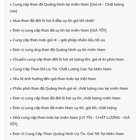
+ Cung cấp than đá Quảng Ninh tại miền Nam [Giá rẻ - Chất lượng
cao]
+ Mua than đá đốt lò hơi ở đâu uy tín giá tốt nhất?
+ Đơn vị cung cấp than đá uy tín tại miền Nam [GIÁ TỐT]
+ Cung cấp than Indo giá rẻ – giải pháp nhiên liệu tối ưu
+ Đơn vị cung ứng than đá Quảng Ninh uy tín miền Nam
+ Chuyên cung cấp than đốt lò hơi số lượng lớn, giá rẻ kv phía Nam
+ Cung Cấp Than Đá Uy Tín, Chất Lượng Cao Tại Miền Nam
+ Yếu tố ảnh hưởng đến giá than Indo tại Việt Nam
+ Phân phối than đá Quảng Ninh giá rẻ, chất lượng cao tại miền Nam
+ Đơn vị cung cấp than đá đốt lò hơi uy tín, chất lượng miền Nam
+ Đơn vị cung cấp than đá miền Nam uy tín, giá tốt, chất lượng
+ Nhà cung cấp than Indo tại miền Nam [UY TÍN - CHẤT LƯỢNG - GIÁ
TỐT]
+ Đơn Vị Cung Cấp Than Quảng Ninh Uy Tín, Giá Tốt Tại Miền Nam