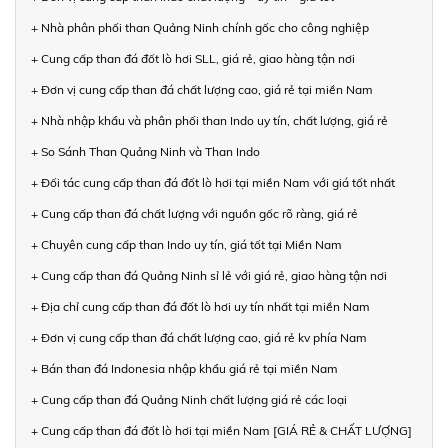
+ Nhà phân phối than Quảng Ninh chính gốc cho công nghiệp
+ Cung cấp than đá đốt lò hơi SLL, giá rẻ, giao hàng tận nơi
+ Đơn vị cung cấp than đá chất lượng cao, giá rẻ tại miền Nam
+ Nhà nhập khẩu và phân phối than Indo uy tín, chất lượng, giá rẻ
+ So Sánh Than Quảng Ninh và Than Indo
+ Đối tác cung cấp than đá đốt lò hơi tại miền Nam với giá tốt nhất
+ Cung cấp than đá chất lượng với nguồn gốc rõ ràng, giá rẻ
+ Chuyên cung cấp than Indo uy tín, giá tốt tại Miền Nam
+ Cung cấp than đá Quảng Ninh sỉ lẻ với giá rẻ, giao hàng tận nơi
+ Địa chỉ cung cấp than đá đốt lò hơi uy tín nhất tại miền Nam
+ Đơn vị cung cấp than đá chất lượng cao, giá rẻ kv phía Nam
+ Bán than đá Indonesia nhập khẩu giá rẻ tại miền Nam
+ Cung cấp than đá Quảng Ninh chất lượng giá rẻ các loại
+ Cung cấp than đá đốt lò hơi tại miền Nam [GIÁ RẺ & CHẤT LƯỢNG]