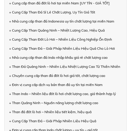
+ Cung cấp than đá đốt lò hơi tại miền Nam [UY TÍN - GIÁ TỐT]
+ Cung Cấp Than Đá Sỉ Lẻ Chất Lượng, Uy Tín Giá Tốt
+ Nhà cung cấp than đá Indonesia uy tín chất lượng tại miền Nam
+ Cung Cấp Than Quảng Ninh – Nhiệt Lượng Cao, Hiệu Quả
+ Cung Cấp Than Đốt Lò Hơi – Nhiên Liệu Công Nghiệp Ổn Định
+ Cung Cấp Than Đá – Giải Pháp Nhiên Liệu Hiệu Quả Cho Lò Hơi
+ Nhà cung cấp than đá Indo nhập khẩu giá rẻ chất lượng cao
+ Than Đá Quảng Ninh – Nhiên Liệu Nhiệt Lượng Cao Từ Thiên Nhiên
+ Chuyên cung cấp than đá đốt lò hơi giá tốt, chất lượng cao
+ Đơn vị cung cấp dịch vụ bán than đá uy tín tại miền Nam
+ Than Indo – Nhiên liệu đốt lò hơi chất lượng cao, giá thành hợp lý
+ Than Quảng Ninh – Nguồn năng lượng chất lượng cao
+ Than đá đốt lò hơi – Nhiên liệu tiết kiệm, hiệu quả
+ Cung Cấp Than Đá – Giải Pháp Nhiên Liệu Hiệu Quả
+ Đơn vị cung cấp than Indo chất lượng – uy tín – giá tốt