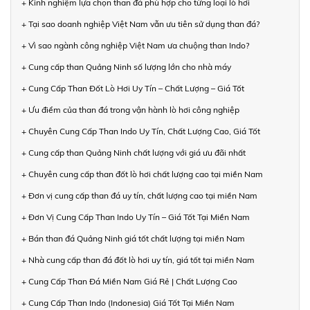
+ Kinh nghiệm lựa chọn than đá phù hợp cho từng loại lò hơi
+ Tại sao doanh nghiệp Việt Nam vẫn ưu tiên sử dụng than đá?
+ Vì sao ngành công nghiệp Việt Nam ưa chuộng than Indo?
+ Cung cấp than Quảng Ninh số lượng lớn cho nhà máy
+ Cung Cấp Than Đốt Lò Hơi Uy Tín – Chất Lượng – Giá Tốt
+ Ưu điểm của than đá trong vận hành lò hơi công nghiệp
+ Chuyên Cung Cấp Than Indo Uy Tín, Chất Lượng Cao, Giá Tốt
+ Cung cấp than Quảng Ninh chất lượng với giá ưu đãi nhất
+ Chuyên cung cấp than đốt lò hơi chất lượng cao tại miền Nam
+ Đơn vị cung cấp than đá uy tín, chất lượng cao tại miền Nam
+ Đơn Vị Cung Cấp Than Indo Uy Tín – Giá Tốt Tại Miền Nam
+ Bán than đá Quảng Ninh giá tốt chất lượng tại miền Nam
+ Nhà cung cấp than đá đốt lò hơi uy tín, giá tốt tại miền Nam
+ Cung Cấp Than Đá Miền Nam Giá Rẻ | Chất Lượng Cao
+ Cung Cấp Than Indo (Indonesia) Giá Tốt Tại Miền Nam