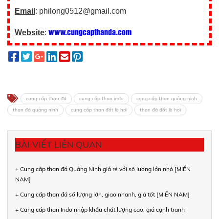
Email
: philong0512@gmail.com
www.cungcapthanda.com
Website
:
cung cấp than đá
cung cấp than indo
cung cấp than quảng ninh
than đá quảng ninh
cung cấp than đốt lò hơi
than đá đốt lò hơi
BÀI VIẾT LIÊN QUAN
+ Cung cấp than đá Quảng Ninh giá rẻ với số lượng lớn nhỏ [MIỀN
NAM]
+ Cung cấp than đá số lượng lớn, giao nhanh, giá tốt [MIỀN NAM]
+ Cung cấp than Indo nhập khẩu chất lượng cao, giá cạnh tranh