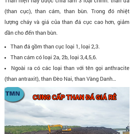
Than hiện nay được chia làm 3 loại chính: than đá
(than cục), than cám, than bùn. Trong đó nhiệt
lượng cháy và giá của than đá cục cao hơn, giảm
dần cho đến than bùn.
Than đá gồm than cục loại 1, loại 2,3.
Than cám có loại 2a, 2b, loại 3,4,5,6.
Ngoài ra có các loại than với tên gọi anthracite
(than antraxit), than Đèo Nai, than Vàng Danh…