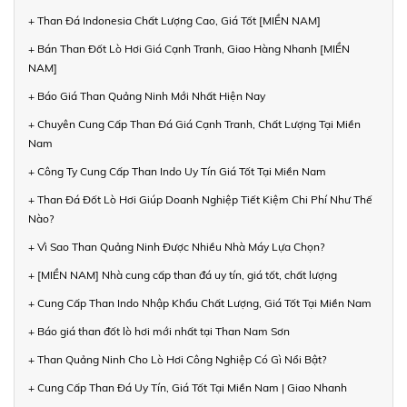
+ Than Đá Indonesia Chất Lượng Cao, Giá Tốt [MIỀN NAM]
+ Bán Than Đốt Lò Hơi Giá Cạnh Tranh, Giao Hàng Nhanh [MIỀN
NAM]
+ Báo Giá Than Quảng Ninh Mới Nhất Hiện Nay
+ Chuyên Cung Cấp Than Đá Giá Cạnh Tranh, Chất Lượng Tại Miền
Nam
+ Công Ty Cung Cấp Than Indo Uy Tín Giá Tốt Tại Miền Nam
+ Than Đá Đốt Lò Hơi Giúp Doanh Nghiệp Tiết Kiệm Chi Phí Như Thế
Nào?
+ Vì Sao Than Quảng Ninh Được Nhiều Nhà Máy Lựa Chọn?
+ [MIỀN NAM] Nhà cung cấp than đá uy tín, giá tốt, chất lượng
+ Cung Cấp Than Indo Nhập Khẩu Chất Lượng, Giá Tốt Tại Miền Nam
+ Báo giá than đốt lò hơi mới nhất tại Than Nam Sơn
+ Than Quảng Ninh Cho Lò Hơi Công Nghiệp Có Gì Nổi Bật?
+ Cung Cấp Than Đá Uy Tín, Giá Tốt Tại Miền Nam | Giao Nhanh