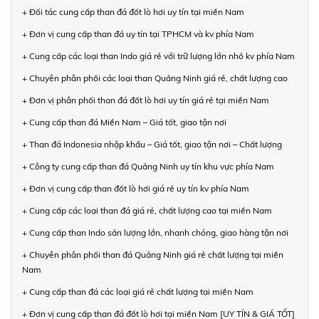
+ Đối tác cung cấp than đá đốt lò hơi uy tín tại miền Nam
+ Đơn vị cung cấp than đá uy tín tại TPHCM và kv phía Nam
+ Cung cấp các loại than Indo giá rẻ với trữ lượng lớn nhỏ kv phía Nam
+ Chuyên phân phối các loại than Quảng Ninh giá rẻ, chất lượng cao
+ Đơn vị phân phối than đá đốt lò hơi uy tín giá rẻ tại miền Nam
+ Cung cấp than đá Miền Nam – Giá tốt, giao tận nơi
+ Than đá Indonesia nhập khẩu – Giá tốt, giao tận nơi – Chất lượng
+ Công ty cung cấp than đá Quảng Ninh uy tín khu vực phía Nam
+ Đơn vị cung cấp than đốt lò hơi giá rẻ uy tín kv phía Nam
+ Cung cấp các loại than đá giá rẻ, chất lượng cao tại miền Nam
+ Cung cấp than Indo sản lượng lớn, nhanh chóng, giao hàng tận nơi
+ Chuyên phân phối than đá Quảng Ninh giá rẻ chất lượng tại miền
Nam
+ Cung cấp than đá các loại giá rẻ chất lượng tại miền Nam
+ Đơn vị cung cấp than đá đốt lò hơi tại miền Nam [UY TÍN & GIÁ TỐT]