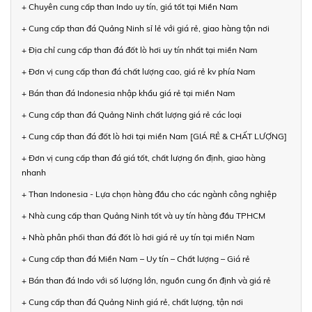
+ Chuyên cung cấp than Indo uy tín, giá tốt tại Miền Nam
+ Cung cấp than đá Quảng Ninh sỉ lẻ với giá rẻ, giao hàng tận nơi
+ Địa chỉ cung cấp than đá đốt lò hơi uy tín nhất tại miền Nam
+ Đơn vị cung cấp than đá chất lượng cao, giá rẻ kv phía Nam
+ Bán than đá Indonesia nhập khẩu giá rẻ tại miền Nam
+ Cung cấp than đá Quảng Ninh chất lượng giá rẻ các loại
+ Cung cấp than đá đốt lò hơi tại miền Nam [GIÁ RẺ & CHẤT LƯỢNG]
+ Đơn vị cung cấp than đá giá tốt, chất lượng ổn định, giao hàng
nhanh
+ Than Indonesia - Lựa chọn hàng đầu cho các ngành công nghiệp
+ Nhà cung cấp than Quảng Ninh tốt và uy tín hàng đầu TPHCM
+ Nhà phân phối than đá đốt lò hơi giá rẻ uy tín tại miền Nam
+ Cung cấp than đá Miền Nam – Uy tín – Chất lượng – Giá rẻ
+ Bán than đá Indo với số lượng lớn, nguồn cung ổn định và giá rẻ
+ Cung cấp than đá Quảng Ninh giá rẻ, chất lượng, tận nơi