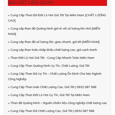
BÀI VIẾT LIÊN QUAN
+ Cung Cấp Than Đá Đốt Lò Hơi Giá Tốt Tại Miền Nam [CHẤT LƯỢNG
CAO]
+ Cung cấp than đá Quảng Ninh giá rẻ với số lượng lớn nhỏ [MIỀN
NAM]
+ Cung cấp than đá số lượng lớn, giao nhanh, giá tốt [MIỀN NAM]
+ Cung cấp than Indo nhập khẩu chất lượng cao, giá cạnh tranh
+ Than Đốt Lò Hơi Giá Tốt - Cung Cấp Nhanh Toàn Miền Nam
+ Cung Cấp Than Quảng Ninh Uy Tín, Chất Lượng, Giá Tốt
+ Cung Cấp Than Đá Uy Tín – Chất Lượng Ổn Định Cho Mọi Ngành
Công Nghiệp
+ Cung Cấp Than Indo Chất Lượng Cao, Giá Tốt | 0932 087 568
+ Cung Cấp Than Đốt Lò Hơi Uy Tín, Giá Tốt Tại Miền Nam
+ Than đá Quảng Ninh – Nguồn nhiên liệu công nghiệp chất lượng cao
+ Cung Cấp Than Đá Chất Lượng Cao, Giá Tốt | 0932 087 568