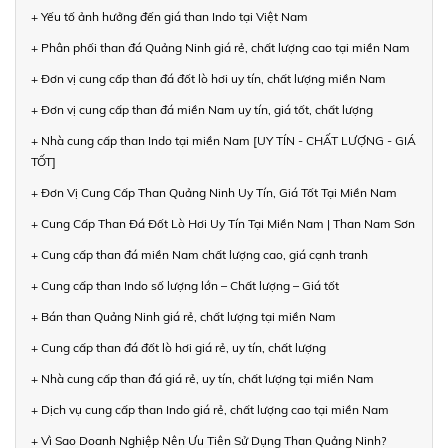
+ Yếu tố ảnh hưởng đến giá than Indo tại Việt Nam
+ Phân phối than đá Quảng Ninh giá rẻ, chất lượng cao tại miền Nam
+ Đơn vị cung cấp than đá đốt lò hơi uy tín, chất lượng miền Nam
+ Đơn vị cung cấp than đá miền Nam uy tín, giá tốt, chất lượng
+ Nhà cung cấp than Indo tại miền Nam [UY TÍN - CHẤT LƯỢNG - GIÁ
TỐT]
+ Đơn Vị Cung Cấp Than Quảng Ninh Uy Tín, Giá Tốt Tại Miền Nam
+ Cung Cấp Than Đá Đốt Lò Hơi Uy Tín Tại Miền Nam | Than Nam Sơn
+ Cung cấp than đá miền Nam chất lượng cao, giá cạnh tranh
+ Cung cấp than Indo số lượng lớn – Chất lượng – Giá tốt
+ Bán than Quảng Ninh giá rẻ, chất lượng tại miền Nam
+ Cung cấp than đá đốt lò hơi giá rẻ, uy tín, chất lượng
+ Nhà cung cấp than đá giá rẻ, uy tín, chất lượng tại miền Nam
+ Dịch vụ cung cấp than Indo giá rẻ, chất lượng cao tại miền Nam
+ Vì Sao Doanh Nghiệp Nên Ưu Tiên Sử Dụng Than Quảng Ninh?