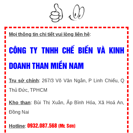
Mọi thông tin chi tiết vui lòng liên hệ
:
CÔNG TY TNHH CHẾ BIẾN VÀ KINH
DOANH THAN MIỀN NAM
Trụ sở chính
: 267/3 Võ Văn Ngân, P Linh Chiểu, Q
Thủ Đức, TPHCM
Kho than
: Bùi Thị Xuân, Ấp Bình Hóa, Xã Hoá An,
Đồng Nai
0932.087.568
(Mr. Sơn)
Hotline
: