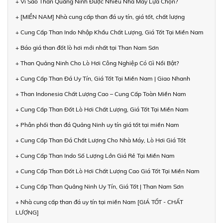
+ Vì Sao Than Quảng Ninh Được Nhiều Nhà Máy Lựa Chọn?
+ [MIỀN NAM] Nhà cung cấp than đá uy tín, giá tốt, chất lượng
+ Cung Cấp Than Indo Nhập Khẩu Chất Lượng, Giá Tốt Tại Miền Nam
+ Báo giá than đốt lò hơi mới nhất tại Than Nam Sơn
+ Than Quảng Ninh Cho Lò Hơi Công Nghiệp Có Gì Nổi Bật?
+ Cung Cấp Than Đá Uy Tín, Giá Tốt Tại Miền Nam | Giao Nhanh
+ Than Indonesia Chất Lượng Cao – Cung Cấp Toàn Miền Nam
+ Cung Cấp Than Đốt Lò Hơi Chất Lượng, Giá Tốt Tại Miền Nam
+ Phân phối than đá Quảng Ninh uy tín giá tốt tại miền Nam
+ Cung Cấp Than Đá Chất Lượng Cho Nhà Máy, Lò Hơi Giá Tốt
+ Cung Cấp Than Indo Số Lượng Lớn Giá Rẻ Tại Miền Nam
+ Cung Cấp Than Đốt Lò Hơi Chất Lượng Cao Giá Tốt Tại Miền Nam
+ Cung Cấp Than Quảng Ninh Uy Tín, Giá Tốt | Than Nam Sơn
+ Nhà cung cấp than đá uy tín tại miền Nam [GIÁ TỐT - CHẤT
LƯỢNG]