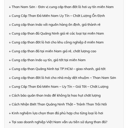
+ Than Nam Sơn - Đơn vị cung cấp than đốt lò hơi uy tín miền Nam
+ Cung Cấp Than Đá Miền Nam Uy Tín – Chất Lượng Ổn Định
+ Cung cấp than Indo với nguồn hàng ổn định, giá thành rẻ
+ Cung cấp than đá Quảng Ninh giá rẻ các loại tại miền Nam
+ Cung cấp than đốt lò hơi cho khu công nghiệp ở miền Nam
+ Cung cấp than đá tại miền Nam giá rẻ, chất lượng cao
+ Cung cấp than Indo uy tín, giá tốt tại miền Nam
+ Cung cấp than Quảng Ninh tại TP.HCM – giao nhanh, giá tốt
+ Cung cấp than đốt lò hơi cho nhà máy dệt nhuộm – Than Nam Sơn
+ Cung Cấp Than Đá Miền Nam – Uy Tín – Giá Tốt – Chất Lượng
+ Cách bảo quản than Indo để không bị hao hụt chất lượng
+ Cách Nhận Biết Than Quảng Ninh Thật – Tránh Than Trôi Nổi
+ Kinh nghiệm lựa chọn than đá phù hợp cho từng loại lò hơi
+ Tại sao doanh nghiệp Việt Nam vẫn ưu tiên sử dụng than đá?