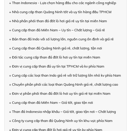
+ Than Indonesia - Lựa chọn hàng đầu cho các ngành công nghiệp
+ Nhà cung cấp than Quảng Ninh tốt và uy tín hàng đầu TPHCM
+ Nhà phân phối than đá đốt lò hơi giá rẻ uy tín tại miền Nam
+ Cung cấp than đá Miền Nam – Uy tín – Chất lượng – Giá rẻ
+ Bán than đá Indo với số lượng lớn, nguồn cung ổn định và giá rẻ
+ Cung cấp than đá Quảng Ninh giá rẻ, chất lượng, tận nơi
+ Đối tác cung cấp than đá đốt lò hơi uy tín tại miền Nam
+ Đơn vị cung cấp than đá uy tín tại TPHCM và kv phía Nam
+ Cung cấp các loại than Indo giá rẻ với trữ lượng lớn nhỏ kv phía Nam
+ Chuyên phân phối các loại than Quảng Ninh giá rẻ, chất lượng cao
+ Đơn vị phân phối than đá đốt lò hơi uy tín giá rẻ tại miền Nam
+ Cung cấp than đá Miền Nam – Giá tốt, giao tận nơi
+ Than đá Indonesia nhập khẩu – Giá tốt, giao tận nơi – Chất lượng
+ Công ty cung cấp than đá Quảng Ninh uy tín khu vực phía Nam
+ Đơn vị cung cấp than đốt lò hơi giá rẻ uy tín kv phía Nam