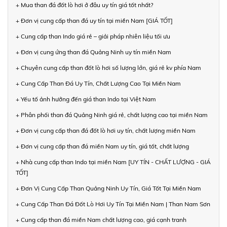
+ Mua than đá đốt lò hơi ở đâu uy tín giá tốt nhất?
+ Đơn vị cung cấp than đá uy tín tại miền Nam [GIÁ TỐT]
+ Cung cấp than Indo giá rẻ – giải pháp nhiên liệu tối ưu
+ Đơn vị cung ứng than đá Quảng Ninh uy tín miền Nam
+ Chuyên cung cấp than đốt lò hơi số lượng lớn, giá rẻ kv phía Nam
+ Cung Cấp Than Đá Uy Tín, Chất Lượng Cao Tại Miền Nam
+ Yếu tố ảnh hưởng đến giá than Indo tại Việt Nam
+ Phân phối than đá Quảng Ninh giá rẻ, chất lượng cao tại miền Nam
+ Đơn vị cung cấp than đá đốt lò hơi uy tín, chất lượng miền Nam
+ Đơn vị cung cấp than đá miền Nam uy tín, giá tốt, chất lượng
+ Nhà cung cấp than Indo tại miền Nam [UY TÍN - CHẤT LƯỢNG - GIÁ
TỐT]
+ Đơn Vị Cung Cấp Than Quảng Ninh Uy Tín, Giá Tốt Tại Miền Nam
+ Cung Cấp Than Đá Đốt Lò Hơi Uy Tín Tại Miền Nam | Than Nam Sơn
+ Cung cấp than đá miền Nam chất lượng cao, giá cạnh tranh