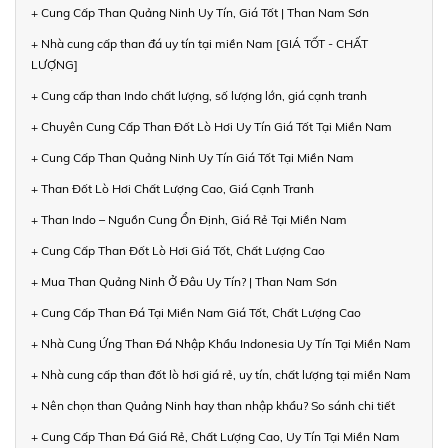
+ Cung Cấp Than Quảng Ninh Uy Tín, Giá Tốt | Than Nam Sơn
+ Nhà cung cấp than đá uy tín tại miền Nam [GIÁ TỐT - CHẤT
LƯỢNG]
+ Cung cấp than Indo chất lượng, số lượng lớn, giá cạnh tranh
+ Chuyên Cung Cấp Than Đốt Lò Hơi Uy Tín Giá Tốt Tại Miền Nam
+ Cung Cấp Than Quảng Ninh Uy Tín Giá Tốt Tại Miền Nam
+ Than Đốt Lò Hơi Chất Lượng Cao, Giá Cạnh Tranh
+ Than Indo – Nguồn Cung Ổn Định, Giá Rẻ Tại Miền Nam
+ Cung Cấp Than Đốt Lò Hơi Giá Tốt, Chất Lượng Cao
+ Mua Than Quảng Ninh Ở Đâu Uy Tín? | Than Nam Sơn
+ Cung Cấp Than Đá Tại Miền Nam Giá Tốt, Chất Lượng Cao
+ Nhà Cung Ứng Than Đá Nhập Khẩu Indonesia Uy Tín Tại Miền Nam
+ Nhà cung cấp than đốt lò hơi giá rẻ, uy tín, chất lượng tại miền Nam
+ Nên chọn than Quảng Ninh hay than nhập khẩu? So sánh chi tiết
+ Cung Cấp Than Đá Giá Rẻ, Chất Lượng Cao, Uy Tín Tại Miền Nam