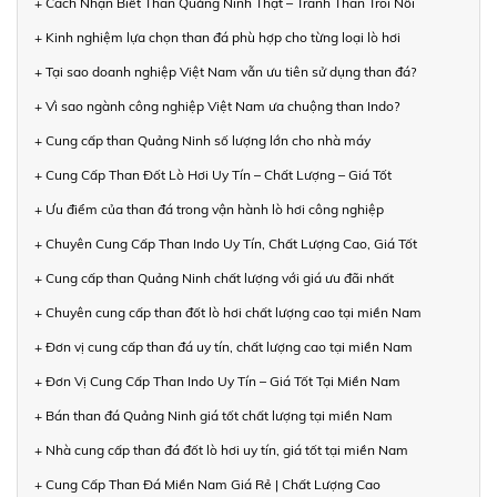
+ Cách Nhận Biết Than Quảng Ninh Thật – Tránh Than Trôi Nổi
+ Kinh nghiệm lựa chọn than đá phù hợp cho từng loại lò hơi
+ Tại sao doanh nghiệp Việt Nam vẫn ưu tiên sử dụng than đá?
+ Vì sao ngành công nghiệp Việt Nam ưa chuộng than Indo?
+ Cung cấp than Quảng Ninh số lượng lớn cho nhà máy
+ Cung Cấp Than Đốt Lò Hơi Uy Tín – Chất Lượng – Giá Tốt
+ Ưu điểm của than đá trong vận hành lò hơi công nghiệp
+ Chuyên Cung Cấp Than Indo Uy Tín, Chất Lượng Cao, Giá Tốt
+ Cung cấp than Quảng Ninh chất lượng với giá ưu đãi nhất
+ Chuyên cung cấp than đốt lò hơi chất lượng cao tại miền Nam
+ Đơn vị cung cấp than đá uy tín, chất lượng cao tại miền Nam
+ Đơn Vị Cung Cấp Than Indo Uy Tín – Giá Tốt Tại Miền Nam
+ Bán than đá Quảng Ninh giá tốt chất lượng tại miền Nam
+ Nhà cung cấp than đá đốt lò hơi uy tín, giá tốt tại miền Nam
+ Cung Cấp Than Đá Miền Nam Giá Rẻ | Chất Lượng Cao