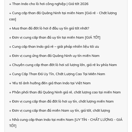
+ Than Indo cho lò hơi công nghiệp | Giá tốt 2026
+ Cung cấp than đá Quảng Ninh tại miền Nam [Giá rẻ - Chất lượng
cao]
+ Mua than đá đốt lò hơi ở đâu uy tín giá tốt nhất?
+ Đơn vị cung cấp than đá uy tín tại miền Nam [GIÁ TỐT]
+ Cung cấp than Indo giá rẻ – giải pháp nhiên liệu tối ưu
+ Đơn vị cung ứng than đá Quảng Ninh uy tín miền Nam
+ Chuyên cung cấp than đốt lò hơi số lượng lớn, giá rẻ kv phía Nam
+ Cung Cấp Than Đá Uy Tín, Chất Lượng Cao Tại Miền Nam
+ Yếu tố ảnh hưởng đến giá than Indo tại Việt Nam
+ Phân phối than đá Quảng Ninh giá rẻ, chất lượng cao tại miền Nam
+ Đơn vị cung cấp than đá đốt lò hơi uy tín, chất lượng miền Nam
+ Đơn vị cung cấp than đá miền Nam uy tín, giá tốt, chất lượng
+ Nhà cung cấp than Indo tại miền Nam [UY TÍN - CHẤT LƯỢNG - GIÁ
TỐT]