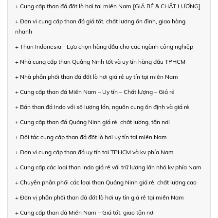
+ Cung cấp than đá đốt lò hơi tại miền Nam [GIÁ RẺ & CHẤT LƯỢNG]
+ Đơn vị cung cấp than đá giá tốt, chất lượng ổn định, giao hàng
nhanh
+ Than Indonesia - Lựa chọn hàng đầu cho các ngành công nghiệp
+ Nhà cung cấp than Quảng Ninh tốt và uy tín hàng đầu TPHCM
+ Nhà phân phối than đá đốt lò hơi giá rẻ uy tín tại miền Nam
+ Cung cấp than đá Miền Nam – Uy tín – Chất lượng – Giá rẻ
+ Bán than đá Indo với số lượng lớn, nguồn cung ổn định và giá rẻ
+ Cung cấp than đá Quảng Ninh giá rẻ, chất lượng, tận nơi
+ Đối tác cung cấp than đá đốt lò hơi uy tín tại miền Nam
+ Đơn vị cung cấp than đá uy tín tại TPHCM và kv phía Nam
+ Cung cấp các loại than Indo giá rẻ với trữ lượng lớn nhỏ kv phía Nam
+ Chuyên phân phối các loại than Quảng Ninh giá rẻ, chất lượng cao
+ Đơn vị phân phối than đá đốt lò hơi uy tín giá rẻ tại miền Nam
+ Cung cấp than đá Miền Nam – Giá tốt, giao tận nơi