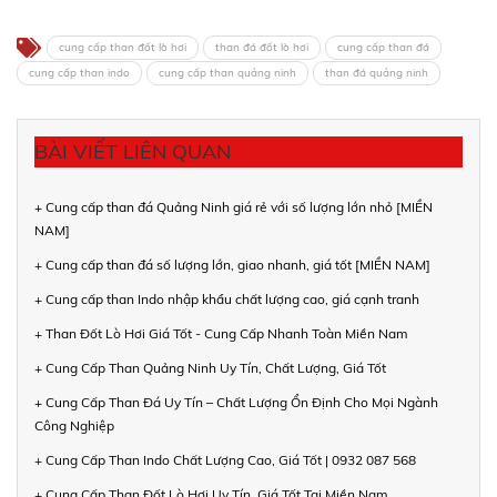
cung cấp than đốt lò hơi
than đá đốt lò hơi
cung cấp than đá
cung cấp than indo
cung cấp than quảng ninh
than đá quảng ninh
BÀI VIẾT LIÊN QUAN
+ Cung cấp than đá Quảng Ninh giá rẻ với số lượng lớn nhỏ [MIỀN
NAM]
+ Cung cấp than đá số lượng lớn, giao nhanh, giá tốt [MIỀN NAM]
+ Cung cấp than Indo nhập khẩu chất lượng cao, giá cạnh tranh
+ Than Đốt Lò Hơi Giá Tốt - Cung Cấp Nhanh Toàn Miền Nam
+ Cung Cấp Than Quảng Ninh Uy Tín, Chất Lượng, Giá Tốt
+ Cung Cấp Than Đá Uy Tín – Chất Lượng Ổn Định Cho Mọi Ngành
Công Nghiệp
+ Cung Cấp Than Indo Chất Lượng Cao, Giá Tốt | 0932 087 568
+ Cung Cấp Than Đốt Lò Hơi Uy Tín, Giá Tốt Tại Miền Nam