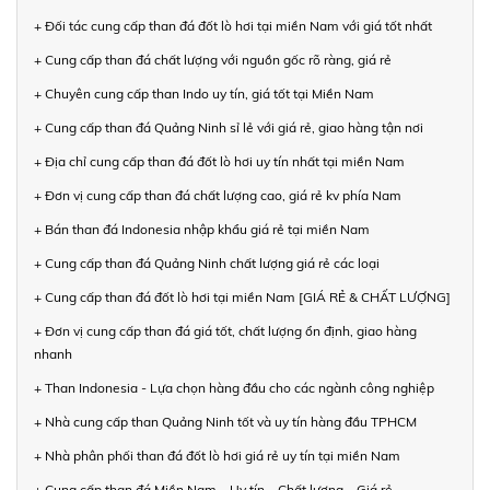
+ Đối tác cung cấp than đá đốt lò hơi tại miền Nam với giá tốt nhất
+ Cung cấp than đá chất lượng với nguồn gốc rõ ràng, giá rẻ
+ Chuyên cung cấp than Indo uy tín, giá tốt tại Miền Nam
+ Cung cấp than đá Quảng Ninh sỉ lẻ với giá rẻ, giao hàng tận nơi
+ Địa chỉ cung cấp than đá đốt lò hơi uy tín nhất tại miền Nam
+ Đơn vị cung cấp than đá chất lượng cao, giá rẻ kv phía Nam
+ Bán than đá Indonesia nhập khẩu giá rẻ tại miền Nam
+ Cung cấp than đá Quảng Ninh chất lượng giá rẻ các loại
+ Cung cấp than đá đốt lò hơi tại miền Nam [GIÁ RẺ & CHẤT LƯỢNG]
+ Đơn vị cung cấp than đá giá tốt, chất lượng ổn định, giao hàng
nhanh
+ Than Indonesia - Lựa chọn hàng đầu cho các ngành công nghiệp
+ Nhà cung cấp than Quảng Ninh tốt và uy tín hàng đầu TPHCM
+ Nhà phân phối than đá đốt lò hơi giá rẻ uy tín tại miền Nam
+ Cung cấp than đá Miền Nam – Uy tín – Chất lượng – Giá rẻ