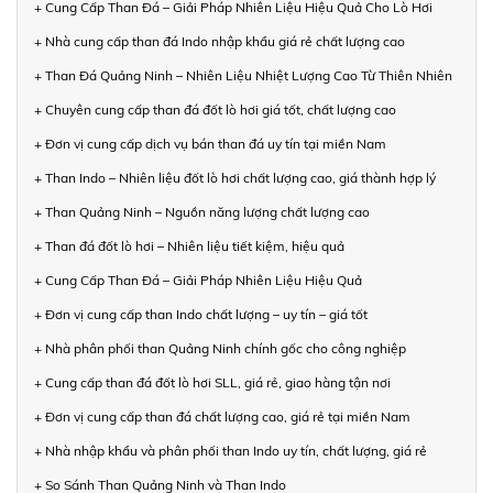
+ Cung Cấp Than Đá – Giải Pháp Nhiên Liệu Hiệu Quả Cho Lò Hơi
+ Nhà cung cấp than đá Indo nhập khẩu giá rẻ chất lượng cao
+ Than Đá Quảng Ninh – Nhiên Liệu Nhiệt Lượng Cao Từ Thiên Nhiên
+ Chuyên cung cấp than đá đốt lò hơi giá tốt, chất lượng cao
+ Đơn vị cung cấp dịch vụ bán than đá uy tín tại miền Nam
+ Than Indo – Nhiên liệu đốt lò hơi chất lượng cao, giá thành hợp lý
+ Than Quảng Ninh – Nguồn năng lượng chất lượng cao
+ Than đá đốt lò hơi – Nhiên liệu tiết kiệm, hiệu quả
+ Cung Cấp Than Đá – Giải Pháp Nhiên Liệu Hiệu Quả
+ Đơn vị cung cấp than Indo chất lượng – uy tín – giá tốt
+ Nhà phân phối than Quảng Ninh chính gốc cho công nghiệp
+ Cung cấp than đá đốt lò hơi SLL, giá rẻ, giao hàng tận nơi
+ Đơn vị cung cấp than đá chất lượng cao, giá rẻ tại miền Nam
+ Nhà nhập khẩu và phân phối than Indo uy tín, chất lượng, giá rẻ
+ So Sánh Than Quảng Ninh và Than Indo