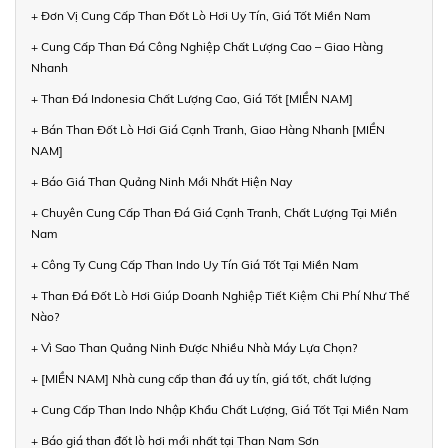
+ Đơn Vị Cung Cấp Than Đốt Lò Hơi Uy Tín, Giá Tốt Miền Nam
+ Cung Cấp Than Đá Công Nghiệp Chất Lượng Cao – Giao Hàng
Nhanh
+ Than Đá Indonesia Chất Lượng Cao, Giá Tốt [MIỀN NAM]
+ Bán Than Đốt Lò Hơi Giá Cạnh Tranh, Giao Hàng Nhanh [MIỀN
NAM]
+ Báo Giá Than Quảng Ninh Mới Nhất Hiện Nay
+ Chuyên Cung Cấp Than Đá Giá Cạnh Tranh, Chất Lượng Tại Miền
Nam
+ Công Ty Cung Cấp Than Indo Uy Tín Giá Tốt Tại Miền Nam
+ Than Đá Đốt Lò Hơi Giúp Doanh Nghiệp Tiết Kiệm Chi Phí Như Thế
Nào?
+ Vì Sao Than Quảng Ninh Được Nhiều Nhà Máy Lựa Chọn?
+ [MIỀN NAM] Nhà cung cấp than đá uy tín, giá tốt, chất lượng
+ Cung Cấp Than Indo Nhập Khẩu Chất Lượng, Giá Tốt Tại Miền Nam
+ Báo giá than đốt lò hơi mới nhất tại Than Nam Sơn