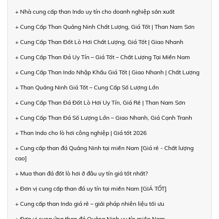
+ Nhà cung cấp than Indo uy tín cho doanh nghiệp sản xuất
+ Cung Cấp Than Quảng Ninh Chất Lượng, Giá Tốt | Than Nam Sơn
+ Cung Cấp Than Đốt Lò Hơi Chất Lượng, Giá Tốt | Giao Nhanh
+ Cung Cấp Than Đá Uy Tín – Giá Tốt – Chất Lượng Tại Miền Nam
+ Cung Cấp Than Indo Nhập Khẩu Giá Tốt | Giao Nhanh | Chất Lượng
+ Than Quảng Ninh Giá Tốt – Cung Cấp Số Lượng Lớn
+ Cung Cấp Than Đá Đốt Lò Hơi Uy Tín, Giá Rẻ | Than Nam Sơn
+ Cung Cấp Than Đá Số Lượng Lớn – Giao Nhanh, Giá Cạnh Tranh
+ Than Indo cho lò hơi công nghiệp | Giá tốt 2026
+ Cung cấp than đá Quảng Ninh tại miền Nam [Giá rẻ - Chất lượng
cao]
+ Mua than đá đốt lò hơi ở đâu uy tín giá tốt nhất?
+ Đơn vị cung cấp than đá uy tín tại miền Nam [GIÁ TỐT]
+ Cung cấp than Indo giá rẻ – giải pháp nhiên liệu tối ưu
+ Đơn vị cung ứng than đá Quảng Ninh uy tín miền Nam