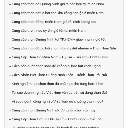
+ Cung cấp than đá Quảng Ninh giá rẻ các loại tại miền Nam
+ Cung cấp than đốt lò hơi cho khu công nghiệp ở miền Nam
+ Cung cấp than đá tại miền Nam giá rẻ, chất lượng cao
+ Cung cấp than Indo uy tín, giá tốt tại miền Nam
+ Cung cấp than Quảng Ninh tại TP.HCM – giao nhanh, giá tốt
+ Cung cấp than đốt lò hơi cho nhà máy dệt nhuộm – Than Nam Sơn
+ Cung Cấp Than Đá Miền Nam – Uy Tín – Giá Tốt – Chất Lượng
+ Cách bảo quản than Indo để không bị hao hụt chất lượng
+ Cách Nhận Biết Than Quảng Ninh Thật – Tránh Than Trôi Nổi
+ Kinh nghiệm lựa chọn than đá phù hợp cho từng loại lò hơi
+ Tại sao doanh nghiệp Việt Nam vẫn ưu tiên sử dụng than đá?
+ Vì sao ngành công nghiệp Việt Nam ưa chuộng than Indo?
+ Cung cấp than Quảng Ninh số lượng lớn cho nhà máy
+ Cung Cấp Than Đốt Lò Hơi Uy Tín – Chất Lượng – Giá Tốt
+ Ưu điểm của than đá trong vận hành lò hơi công nghiệp