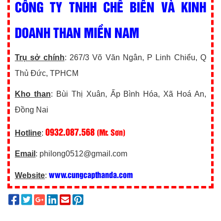
CÔNG TY TNHH CHẾ BIẾN VÀ KINH
DOANH THAN MIỀN NAM
Trụ sở chính
: 267/3 Võ Văn Ngân, P Linh Chiểu, Q
Thủ Đức, TPHCM
Kho than
: Bùi Thị Xuân, Ấp Bình Hóa, Xã Hoá An,
Đồng Nai
0932.087.568
(Mr. Sơn)
Hotline
:
Email
: philong0512@gmail.com
www.cungcapthanda.com
Website
: